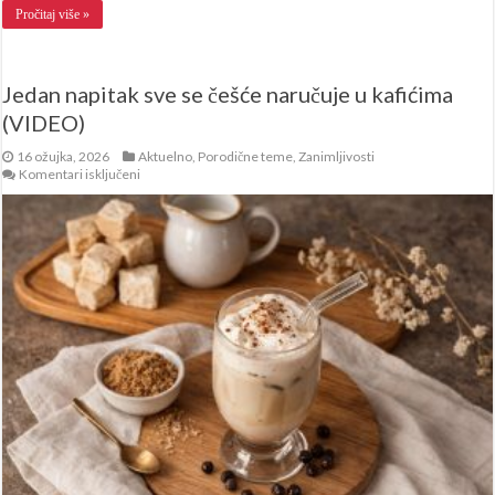
Pročitaj više »
Jedan napitak sve se češće naručuje u kafićima
(VIDEO)
16 ožujka, 2026
Aktuelno
,
Porodične teme
,
Zanimljivosti
za
Komentari isključeni
Jedan
napitak
sve
se
češće
naručuje
u
kafićima
(VIDEO)