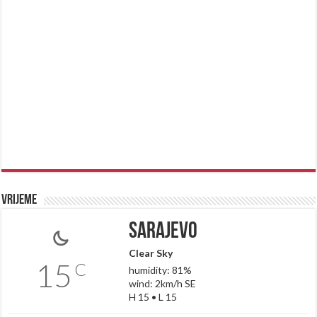
Vrijeme
Sarajevo
Clear Sky
15
C
humidity: 81%
wind: 2km/h SE
H 15 • L 15