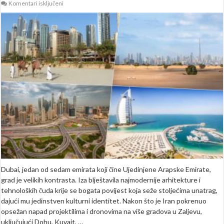
za
Komentari isključeni
Od
močvare
do
svjetske
metropole:
Kako
je
Dubai
postao
grad
luksuza?
(FOTO
|
VIDEO)
Dubai, jedan od sedam emirata koji čine Ujedinjene Arapske Emirate,
grad je velikih kontrasta. Iza blještavila najmodernije arhitekture i
tehnoloških čuda krije se bogata povijest koja seže stoljećima unatrag,
dajući mu jedinstven kulturni identitet. Nakon što je Iran pokrenuo
opsežan napad projektilima i dronovima na više gradova u Zaljevu,
uključujući Dohu, Kuvajt, …