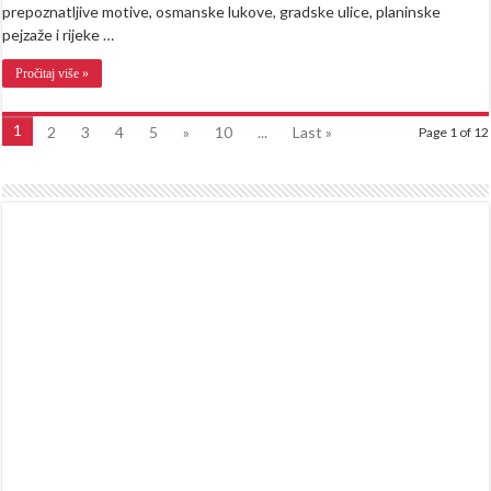
prepoznatljive motive, osmanske lukove, gradske ulice, planinske
pejzaže i rijeke …
Pročitaj više »
1
2
3
4
5
»
10
...
Last »
Page 1 of 12