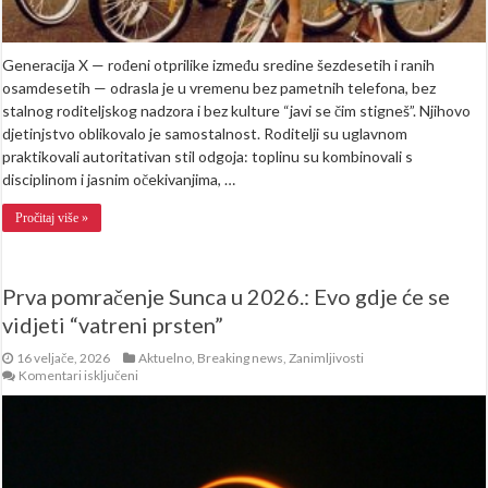
Generacija X — rođeni otprilike između sredine šezdesetih i ranih
osamdesetih — odrasla je u vremenu bez pametnih telefona, bez
stalnog roditeljskog nadzora i bez kulture “javi se čim stigneš”. Njihovo
djetinjstvo oblikovalo je samostalnost. Roditelji su uglavnom
praktikovali autoritativan stil odgoja: toplinu su kombinovali s
disciplinom i jasnim očekivanjima, …
Pročitaj više »
Prva pomračenje Sunca u 2026.: Evo gdje će se
vidjeti “vatreni prsten”
16 veljače, 2026
Aktuelno
,
Breaking news
,
Zanimljivosti
za
Komentari isključeni
Prva
pomračenje
Sunca
u
2026.:
Evo