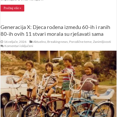
Pročitaj više »
Generacija X: Djeca rođena između 60-ih i ranih
80-ih ovih 11 stvari morala su rješavati sama
16 veljače, 2026
Aktuelno
,
Breaking news
,
Porodične teme
,
Zanimljivosti
za
Komentari isključeni
Generacija
X:
Djeca
rođena
između
60-
ih
i
ranih
80-
ih
ovih
11
stvari
morala
su
rješavati
sama