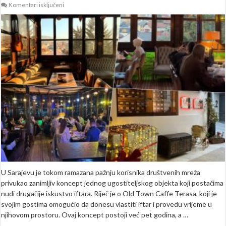
za
Komentari isključeni
Jedinstveno
iskustvo
u
srcu
Sarajeva:
Ovaj
kafić
dopušta
vam
da
donesete
svoj
iftar
i
uživate
u
divnom
pogledu
U Sarajevu je tokom ramazana pažnju korisnika društvenih mreža
privukao zanimljiv koncept jednog ugostiteljskog objekta koji postačima
nudi drugačije iskustvo iftara. Riječ je o Old Town Caffe Terasa, koji je
svojim gostima omogućio da donesu vlastiti iftar i provedu vrijeme u
njihovom prostoru. Ovaj koncept postoji već pet godina, a …