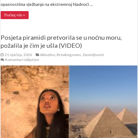
opasnostima vježbanja na ekstremnoj hladnoći …
Pročitaj više »
Posjeta piramidi pretvorila se u noćnu moru,
požalila je čim je ušla (VIDEO)
21 siječnja, 2026
Aktuelno
,
Breaking news
,
Zanimljivosti
za
Komentari isključeni
Posjeta
piramidi
pretvorila
se
u
noćnu
moru,
požalila
je
čim
je
ušla
(VIDEO)