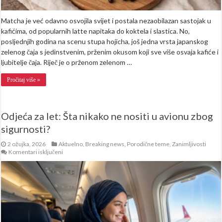
Matcha je već odavno osvojila svijet i postala nezaobilazan sastojak u
kafićima, od popularnih latte napitaka do koktela i slastica. No,
posljednjih godina na scenu stupa hojicha, još jedna vrsta japanskog
zelenog čaja s jedinstvenim, prženim okusom koji sve više osvaja kafiće i
ljubitelje čaja. Riječ je o prženom zelenom …
Pročitaj više »
Odjeća za let: Šta nikako ne nositi u avionu zbog
sigurnosti?
2 ožujka, 2026
Aktuelno
,
Breaking news
,
Porodične teme
,
Zanimljivosti
za
Komentari isključeni
Odjeća
za
let:
Šta
nikako
ne
nositi
u
avionu