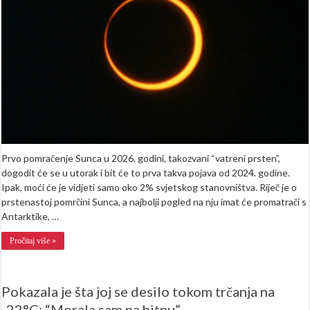
gdje
će
se
vidjeti
“vatreni
prsten”
Prvo pomračenje Sunca u 2026. godini, takozvani “vatreni prsten”,
dogodit će se u utorak i bit će to prva takva pojava od 2024. godine.
Ipak, moći će je vidjeti samo oko 2% svjetskog stanovništva. Riječ je o
prstenastoj pomrčini Sunca, a najbolji pogled na nju imat će promatrači s
Antarktike, …
Pročitaj više »
Pokazala je šta joj se desilo tokom trčanja na
-22°C: “Morala sam na hitnu”