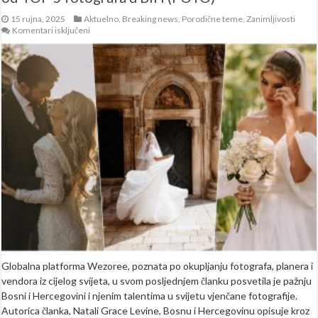
15 rujna, 2025
Aktuelno
,
Breaking news
,
Porodične teme
,
Zanimljivosti
za
Komentari isključeni
Jedan
od
vodećih
wedding
magazina
objavio
listu
od
TOP
5
fotografa
u
BiH
(FOTO)
Globalna platforma Wezoree, poznata po okupljanju fotografa, planera i
vendora iz cijelog svijeta, u svom posljednjem članku posvetila je pažnju
Bosni i Hercegovini i njenim talentima u svijetu vjenčane fotografije.
Autorica članka, Natali Grace Levine, Bosnu i Hercegovinu opisuje kroz