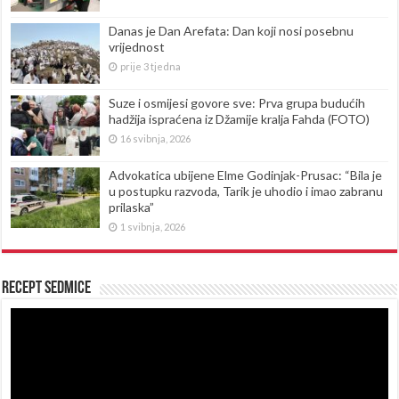
Danas je Dan Arefata: Dan koji nosi posebnu
vrijednost
prije 3 tjedna
Suze i osmijesi govore sve: Prva grupa budućih
hadžija ispraćena iz Džamije kralja Fahda (FOTO)
16 svibnja, 2026
Advokatica ubijene Elme Godinjak-Prusac: “Bila je
u postupku razvoda, Tarik je uhodio i imao zabranu
prilaska”
1 svibnja, 2026
Recept sedmice
Reproduktor
videozapisa