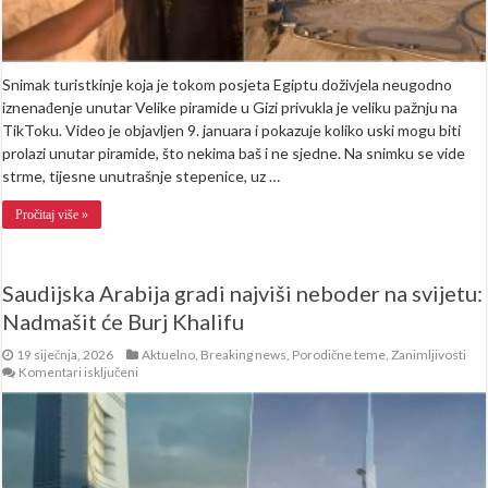
Snimak turistkinje koja je tokom posjeta Egiptu doživjela neugodno
iznenađenje unutar Velike piramide u Gizi privukla je veliku pažnju na
TikToku. Video je objavljen 9. januara i pokazuje koliko uski mogu biti
prolazi unutar piramide, što nekima baš i ne sjedne. Na snimku se vide
strme, tijesne unutrašnje stepenice, uz …
Pročitaj više »
Saudijska Arabija gradi najviši neboder na svijetu:
Nadmašit će Burj Khalifu
19 siječnja, 2026
Aktuelno
,
Breaking news
,
Porodične teme
,
Zanimljivosti
za
Komentari isključeni
Saudijska
Arabija
gradi
najviši
neboder
na
svijetu: