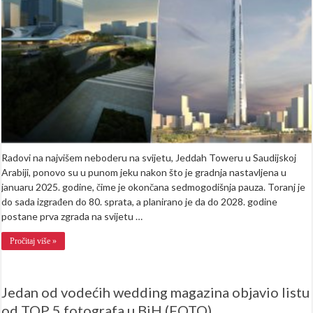
Nadmašit
će
Burj
Khalifu
Radovi na najvišem neboderu na svijetu, Jeddah Toweru u Saudijskoj
Arabiji, ponovo su u punom jeku nakon što je gradnja nastavljena u
januaru 2025. godine, čime je okončana sedmogodišnja pauza. Toranj je
do sada izgrađen do 80. sprata, a planirano je da do 2028. godine
postane prva zgrada na svijetu …
Pročitaj više »
Jedan od vodećih wedding magazina objavio listu
od TOP 5 fotografa u BiH (FOTO)