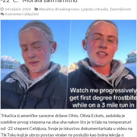
14 veljače, 2026
Aktuelno
,
Breaking news
,
Ljepota i zdravlje
,
Zanimljivosti
za
Komentari isključeni
Pokazala
je
šta
joj
se
desilo
tokom
trčanja
na
-22°C:
“Morala
sam
na
hitnu”
Trkačica iz američke savezne države Ohio, Olivia Eckels, zadobila je
ozebline prvog stepena na oba uha nakon što je trčala na temperaturi
od -22 stepeni Celzijusa. Svoje je iskustvo dokumentarisala u videu na
TikToku koji je ubrzo postao viralan te poslužio kao bolna lekcija o