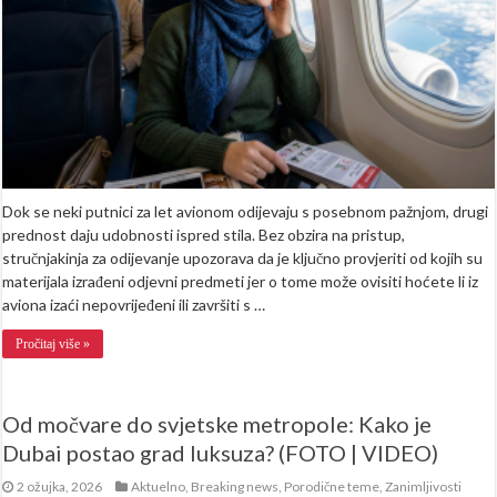
zbog
sigurnosti?
Dok se neki putnici za let avionom odijevaju s posebnom pažnjom, drugi
prednost daju udobnosti ispred stila. Bez obzira na pristup,
stručnjakinja za odijevanje upozorava da je ključno provjeriti od kojih su
materijala izrađeni odjevni predmeti jer o tome može ovisiti hoćete li iz
aviona izaći nepovrijeđeni ili završiti s …
Pročitaj više »
Od močvare do svjetske metropole: Kako je
Dubai postao grad luksuza? (FOTO | VIDEO)
2 ožujka, 2026
Aktuelno
,
Breaking news
,
Porodične teme
,
Zanimljivosti