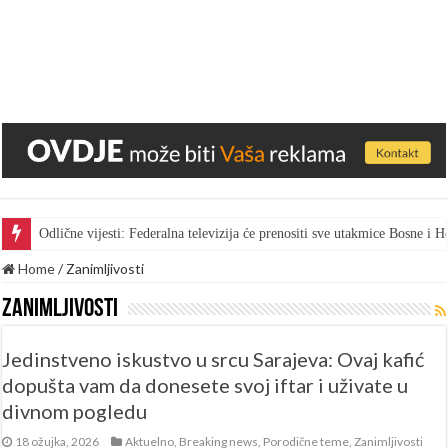
Odlične vijesti: Federalna televizija će prenositi sve utakmice Bosne i
Gest za pohvalu: Bingo skratio vrijeme marketa kako bi radnici gledal
Home
/
Zanimljivosti
Zanimljivosti
Jedinstveno iskustvo u srcu Sarajeva: Ovaj kafić
dopušta vam da donesete svoj iftar i uživate u
divnom pogledu
18 ožujka, 2026
Aktuelno
,
Breaking news
,
Porodične teme
,
Zanimljivosti