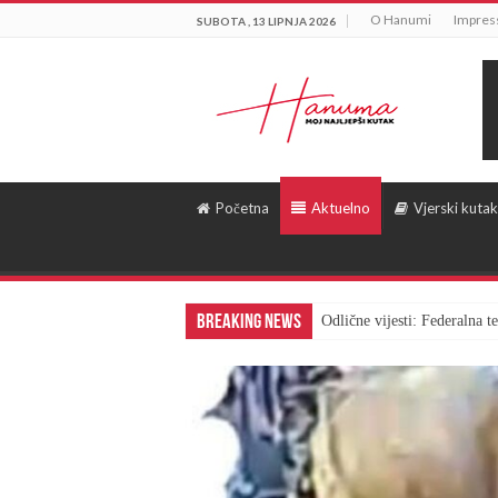
O Hanumi
Impre
SUBOTA , 13 LIPNJA 2026
Početna
Aktuelno
Vjerski kutak
Breaking News
Odlične vijesti: Federalna 