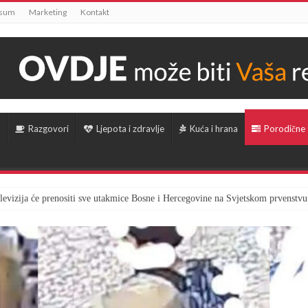
ssum
Marketing
Kontakt
Razgovori
Ljepota i zdravlje
Kuća i hrana
Porodične
televizija će prenositi sve utakmice Bosne i Hercegovine na Svjetskom prvenstvu