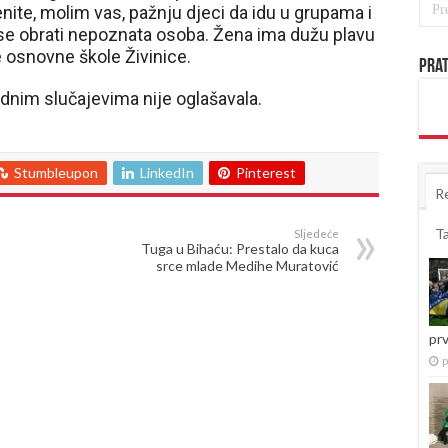
krenite, molim vas, pažnju djeci da idu u grupama i
se obrati nepoznata osoba. Žena ima dužu plavu
e osnovne škole Živinice.
Prat
vodnim slučajevima nije oglašavala.
Stumbleupon
LinkedIn
Pinterest
R
T
Sljedeće
Tuga u Bihaću: Prestalo da kuca
srce mlade Medihe Muratović
pr
p