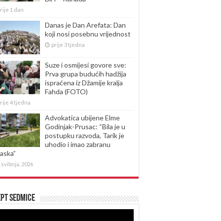
rije 1 dan
Danas je Dan Arefata: Dan
koji nosi posebnu vrijednost
prije 3 tjedna
Suze i osmijesi govore sve:
Prva grupa budućih hadžija
ispraćena iz Džamije kralja
Fahda (FOTO)
rije 4 tjedna
Advokatica ubijene Elme
Godinjak-Prusac: “Bila je u
postupku razvoda, Tarik je
uhodio i imao zabranu
laska”
 svibnja, 2026
pt sedmice
produktor