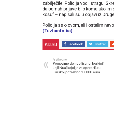
zabilježile. Policija vodi istragu. S
da odmah prijave bilo kome ako im 
kosu” – napisali su u objavi iz Drug
Policija se o ovom, ali i ostalim na
(Tuzlainfo.ba)
Facebook
Twitter
Podijeli
Prethodno
Pomozimo demobilisanoj borkinji
Lejli Nuaj kojoj je za operaciju u
Turskoj potrebno 17.000 eura