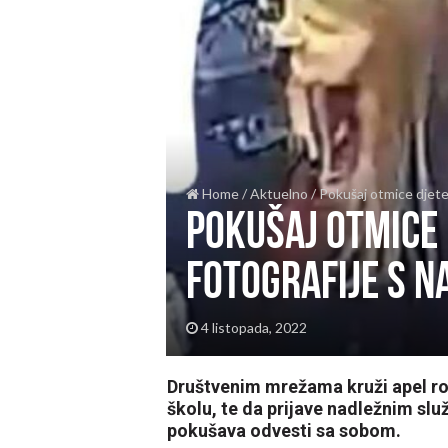
Home
/
Aktuelno
/
Pokušaj otmice djetet
Pokušaj otmice 
fotografije s 
4 listopada, 2022
Društvenim mrežama kruži apel rod
školu, te da prijave nadležnim sl
pokušava odvesti sa sobom.