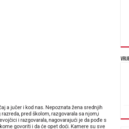
Vrij
čaj a jučer i kod nas. Nepoznata žena srednjih
 razreda, pred školom, razgovarala sa njom,i
evojčici i razgovarala, nagovarajući je da pođe s
nikome govoriti i da će opet doći. Kamere su sve