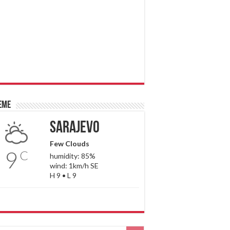
eme
Sarajevo
Few Clouds
9
C
humidity: 85%
wind: 1km/h SE
H 9 • L 9