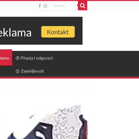
 teme
Pitanja i odgovori
Zanimljivosti