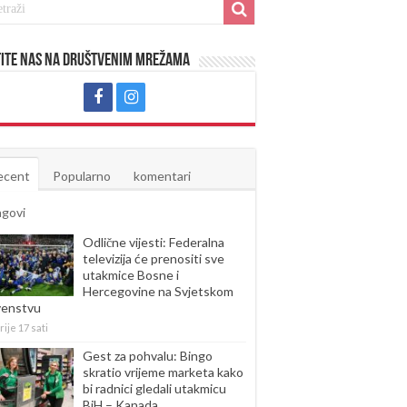
ite nas na društvenim mrežama
ecent
Popularno
komentari
agovi
Odlične vijesti: Federalna
televizija će prenositi sve
utakmice Bosne i
Hercegovine na Svjetskom
venstvu
rije 17 sati
Gest za pohvalu: Bingo
skratio vrijeme marketa kako
bi radnici gledali utakmicu
BiH – Kanada