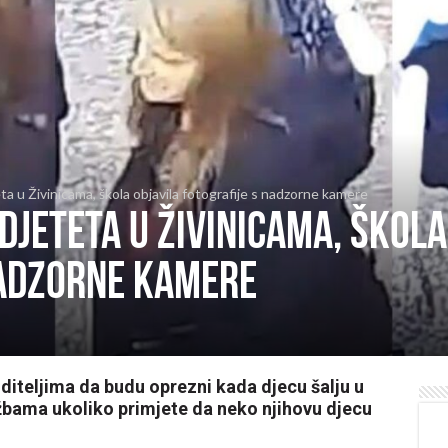
a u Živinicama, škola objavila fotografije s nadzorne kamere
djeteta u Živinicama, škola
nadzorne kamere
iteljima da budu oprezni kada djecu šalju u
užbama ukoliko primjete da neko njihovu djecu