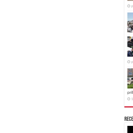
p
p
pri
1
Rece
Re