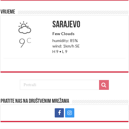
Vrijeme
Sarajevo
Few Clouds
9
C
humidity: 85%
wind: 1km/h SE
H 9 • L 9
Pratite nas na društvenim mrežama