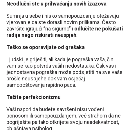
Neodlučni ste u prihvaćanju novih izazova
Sumnja u sebe i nisko samopouzdanje otežavaju
vjerovanje da ste dorasli novim prilikama. Često
završite igrajući ”na sigurno” i
odlučite ne pokušati
radije nego riskirati neuspjeh
.
Teško se oporavljate od grešaka
Ljudski je griješiti, ali kada je pogreška vaša, čini
vam se kao potvrda vaših nedostataka. Čak vas i
jednostavna pogreška može podsjetiti na sve vaše
prošle neuspjehe dok vam osjećaj
samopoštovanja rapidno pada.
Težite perfekcionizmu
Vaši napori da budete savršeni nisu vođeni
ponosom ili samopouzdanjem, već strahom da ne
pogriješite pa tako otkrijete svoju neadekvatnost,
objašnjava psiholog.