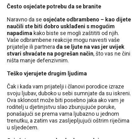
Često osjećate potrebu da se branite
Naravno da se
osjećate odbrambeno – kao dijete
naučili ste biti dobro usklađeni s mogućim
napadima
kako biste se mogli zaštititi od njih.
Vaše odbrambene reakcije mogu navesti vaše
prijatelje ili partnera
da se ljute na vas jer uvijek
stvari shvaćate na pogrešan način
, što vas ne čini
ništa manje defenzivnim.
Teško vjerujete drugim ljudima
Čak i kada vam prijatelji i članovi porodice izraze
svoju ljubav, duboko u sebi sumnjate da su iskreni.
Ova sklonost može biti posebno jaka ako vam je
roditelj u djetinjstvu slao zbunjujuće poruke,
ponašajući se prema vama ljubazno u jednom
trenutku, a zatim vas zasljepljujući oštrim riječima
u sljedećem.