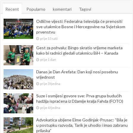
Recent
Popularno
komentari
Tagovi
Odlične vijesti: Federalna televizija će prenositi
sve utakmice Bosne i Hercegovine na Svjetskom
prvenstvu
prije 15 sati
Gest za pohvalu: Bingo skratio vrijeme marketa
kako bi radnici gledali utakmicu BiH – Kanada
prije 1 dan
Danas je Dan Arefata: Dan koji nosi posebnu
vrijednost
prije 3 tjedna
Suze i osmijesi govore sve: Prva grupa budućih
hadžija ispraćena iz Džamije kralja Fahda (FOTO)
prije 4 tjedna
Advokatica ubijene Elme Godinjak-Prusac: “Bila je
u postupku razvoda, Tarik je uhodio i imao zabranu
prilaska”