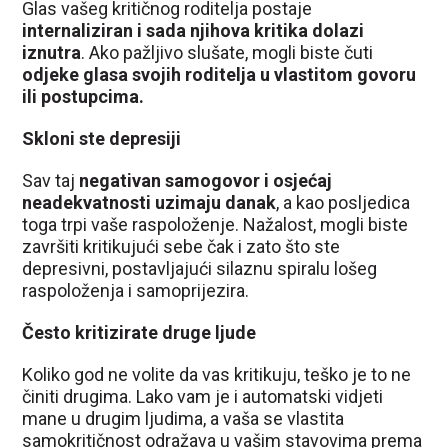
Glas vašeg kritičnog roditelja postaje
internaliziran i sada njihova kritika dolazi
iznutra
. Ako pažljivo slušate, mogli biste čuti
odjeke glasa svojih roditelja u vlastitom govoru
ili postupcima.
Skloni ste depresiji
Sav taj
negativan samogovor i osjećaj
neadekvatnosti uzimaju danak
, a kao posljedica
toga trpi vaše raspoloženje. Nažalost, mogli biste
završiti kritikujući sebe čak i zato što ste
depresivni, postavljajući silaznu spiralu lošeg
raspoloženja i samoprijezira.
Često kritizirate druge ljude
Koliko god ne volite da vas kritikuju, teško je to ne
činiti drugima. Lako vam je i automatski vidjeti
mane u drugim ljudima, a vaša se vlastita
samokritičnost odražava u vašim stavovima prema