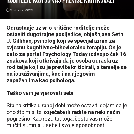
roditelje koji su vas previše kritikovali
3 ožujka, 2023
Odrastanje uz vrlo kritične roditelje može
ostaviti dugotrajne posljedice, objašnjava Seth
J. Gillihan, psiholog koji se specijalizirao za
svjesnu kognitivno-bihevioralnu terapiju. On je
zato za portal Psychology Today izdvojio čak 16
znakova koji otkrivaju da je osoba odrasla uz
roditelje koji su je previše kritizirali, a temelje se
na istraživanjima, kao i na njegovim
zapažanjima kao psihologa.
Teško vam je vjerovati sebi
Stalna kritika u ranoj dobi može ostaviti dojam da je
ono što mislite,
osjećate ili radite na neki način
pogrešno
. Kao rezultat toga, često vas može
mučiti sumnja u sebe i svoje sposobnosti.