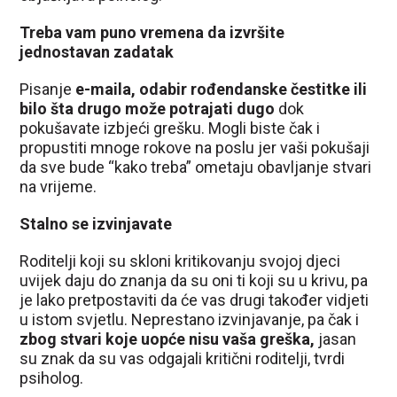
Treba vam puno vremena da izvršite
jednostavan zadatak
Pisanje
e-maila, odabir rođendanske čestitke ili
bilo šta drugo može potrajati dugo
dok
pokušavate izbjeći grešku. Mogli biste čak i
propustiti mnoge rokove na poslu jer vaši pokušaji
da sve bude “kako treba” ometaju obavljanje stvari
na vrijeme.
Stalno se izvinjavate
Roditelji koji su skloni kritikovanju svojoj djeci
uvijek daju do znanja da su oni ti koji su u krivu, pa
je lako pretpostaviti da će vas drugi također vidjeti
u istom svjetlu. Neprestano izvinjavanje, pa čak i
zbog stvari koje uopće nisu vaša greška,
jasan
su znak da su vas odgajali kritični roditelji, tvrdi
psiholog.