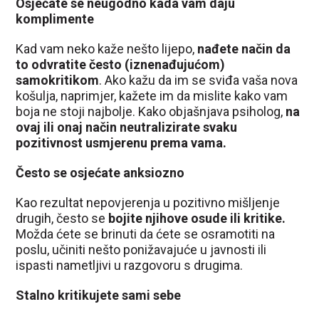
Osjećate se neugodno kada vam daju
komplimente
Kad vam neko kaže nešto lijepo,
nađete način da
to odvratite često (iznenađujućom)
samokritikom
. Ako kažu da im se sviđa vaša nova
košulja, naprimjer, kažete im da mislite kako vam
boja ne stoji najbolje. Kako objašnjava psiholog,
na
ovaj ili onaj način neutralizirate svaku
pozitivnost usmjerenu prema vama.
Često se osjećate anksiozno
Kao rezultat nepovjerenja u pozitivno mišljenje
drugih, često se
bojite njihove osude ili kritike.
Možda ćete se brinuti da ćete se osramotiti na
poslu, učiniti nešto ponižavajuće u javnosti ili
ispasti nametljivi u razgovoru s drugima.
Stalno kritikujete sami sebe