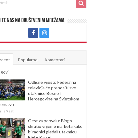
ite nas na društvenim mrežama
ecent
Popularno
komentari
agovi
Odlične vijesti: Federalna
televizija će prenositi sve
utakmice Bosne i
Hercegovine na Svjetskom
venstvu
rije 9 sati
Gest za pohvalu: Bingo
skratio vrijeme marketa kako
bi radnici gledali utakmicu
BiH – Kanada