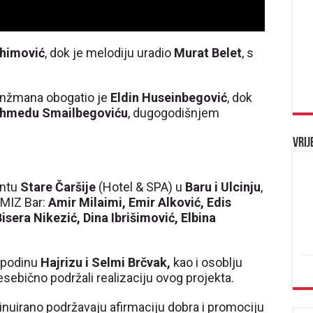
ahimović
, dok je melodiju uradio
Murat Belet
, s
anžmana obogatio je
Eldin Huseinbegović
, dok
hmedu Smailbegoviću
, dugogodišnjem
Vrij
entu
Stare Čaršije
(Hotel & SPA) u
Baru i Ulcinju
,
 MIZ Bar:
Amir Milaimi, Emir Alković, Edis
isera Nikezić, Dina Ibrišimović, Elbina
ospodinu
Hajrizu i Selmi Brčvak,
kao i osoblju
nesebično podržali realizaciju ovog projekta.
tinuirano podržavaju afirmaciju dobra i promociju