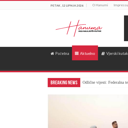
O Hanumi
Impress
PETAK , 12 LIPNJA 2026
Početna
Aktuelno
Vjerski kutak
Breaking News
Odlične vijesti: Federalna 