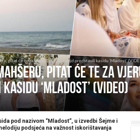
u, pitat će te za vjeru…”: Šejma i Zejd predstavili kasidu ‘Mladost’ (VID
ahšeru, pitat će te za vjer
i kasidu ‘Mladost’ (VIDEO)
sida pod nazivom “Mladost”, u izvedbi Šejme i
melodiju podsjeća na važnost iskorištavanja