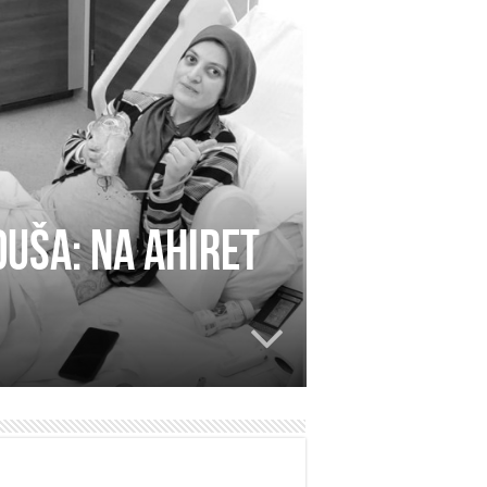
duša: Na ahiret