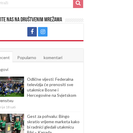
ite nas na društvenim mrežama
ecent
Popularno
komentari
agovi
Odlične vijesti: Federalna
televizija će prenositi sve
utakmice Bosne i
Hercegovine na Svjetskom
venstvu
rije 18 sati
Gest za pohvalu: Bingo
skratio vrijeme marketa kako
bi radnici gledali utakmicu
BiH – Kanada