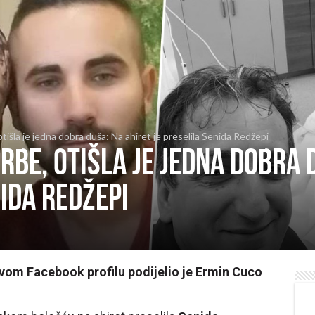
tišla je jedna dobra duša: Na ahiret je preselila Senida Redžepi
rbe, otišla je jedna dobra 
nida Redžepi
svom Facebook profilu podijelio je Ermin Cuco