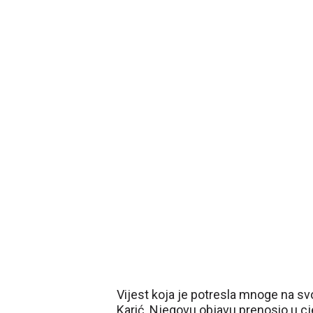
Vijest koja je potresla mnoge na sv
Karić. Njegovu objavu prenosio u cje