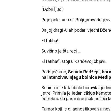
“Dobri ljudi!
Prije pola sata na Bolji ,pravedniji s
Da joj dragi Allah podari vječni Džene
El fatiha!
Suvišno je šta reći …
El fatiha!”, stoji u Karićevoj objavi.
Podsjećamo,
Senida Redžepi, borav
na intenzivnu njegu bolnice Medipo
Senida u je Istanbulu boravila godin
jetre. Primila je jedan ciklus kemoter
potrebno da primi drugi ciklus jači 
Tumor koji je dijagnostikovan u nov