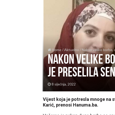
Home
/
Aktuelno
/
Nakon velike borbe, o
Nakon velike bo
je preselila Se
8 siječnja, 2022
Vijest koja je potresla mnoge na 
Karić, prenosi Hanuma.ba.