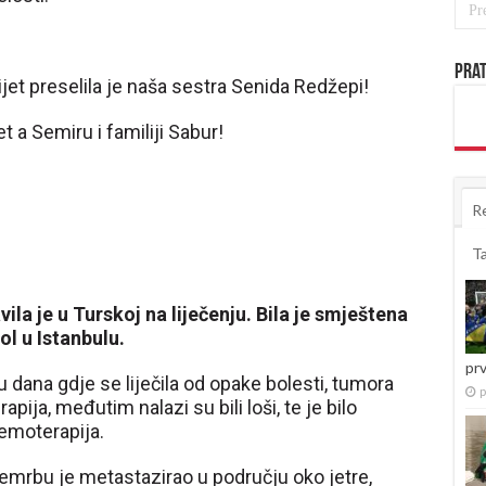
Prat
vijet preselila je naša sestra Senida Redžepi!
t a Semiru i familiji Sabur!
R
T
ila je u Turskoj na liječenju. Bila je smještena
l u Istanbulu.
pr
u dana gdje se liječila od opake bolesti, tumora
p
apija, međutim nalazi su bili loši, te je bilo
kemoterapija.
emrbu je metastazirao u području oko jetre,