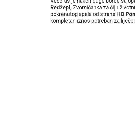
Večeras je nakon duge borbe sa opa
Redžepi,
Zvorničanka za čiju životn
pokrenutog apela od strane H
O Po
kompletan iznos potreban za liječen