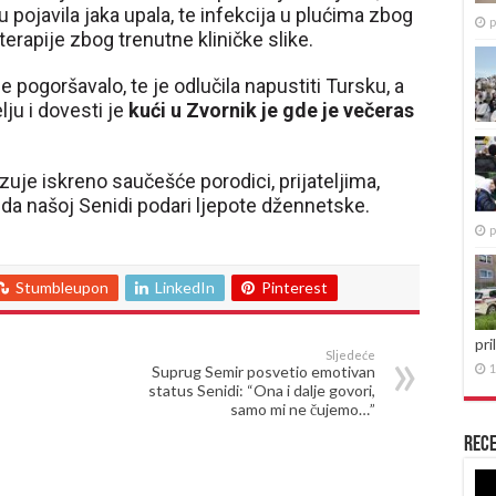
ojavila jaka upala, te infekcija u plućima zbog
p
terapije zbog trenutne kliničke slike.
ogoršavalo, te je odlučila napustiti Tursku, a
lju i dovesti je
kući u Zvornik je gde je večeras
zuje iskreno saučešće porodici, prijateljima,
a našoj Senidi podari ljepote džennetske.
p
Stumbleupon
LinkedIn
Pinterest
pri
Sljedeće
1
Suprug Semir posvetio emotivan
status Senidi: “Ona i dalje govori,
samo mi ne čujemo…”
Rece
Re