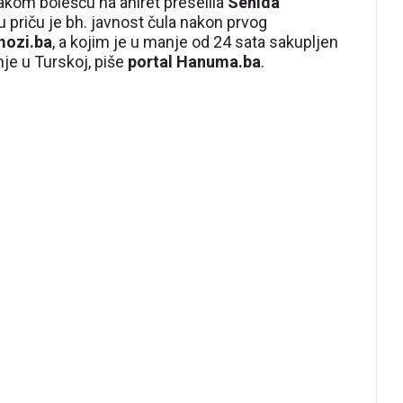
kom bolešću na ahiret preselila
Senida
u priču je bh. javnost čula nakon prvog
mozi.ba
, a kojim je u manje od 24 sata sakupljen
je u Turskoj, piše
portal Hanuma.ba
.