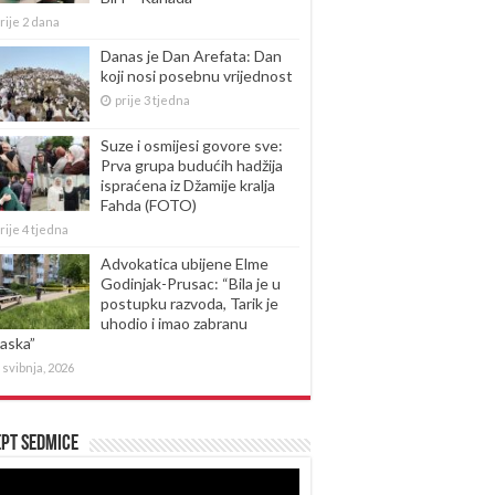
rije 2 dana
Danas je Dan Arefata: Dan
koji nosi posebnu vrijednost
prije 3 tjedna
Suze i osmijesi govore sve:
Prva grupa budućih hadžija
ispraćena iz Džamije kralja
Fahda (FOTO)
rije 4 tjedna
Advokatica ubijene Elme
Godinjak-Prusac: “Bila je u
postupku razvoda, Tarik je
uhodio i imao zabranu
laska”
 svibnja, 2026
pt sedmice
produktor