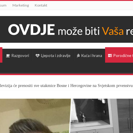
ssum
Marketing
Kontakt
Razgovori
Ljepota i zdravlje
Kuća i hrana
Porodične
televizija će prenositi sve utakmice Bosne i Hercegovine na Svjetskom prvenstvu