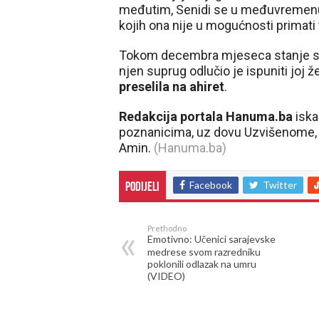
međutim, Senidi se u međuvremenu p
kojih ona nije u mogućnosti primati 
Tokom decembra mjeseca stanje se p
njen suprug odlučio je ispuniti joj že
preselila na ahiret
.
Redakcija portala Hanuma.ba
iska
poznanicima, uz dovu Uzvišenome, d
Amin.
(Hanuma.ba)
Facebook
Twitter
Podijeli
Prethodno
Emotivno: Učenici sarajevske
medrese svom razredniku
poklonili odlazak na umru
(VIDEO)