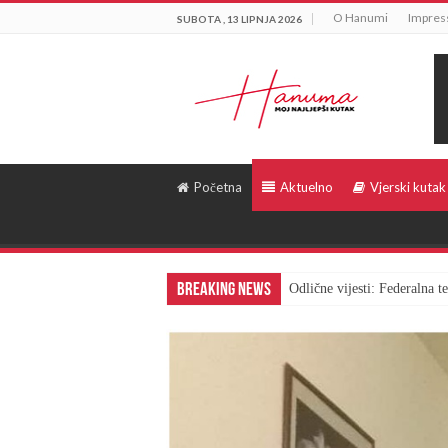
O Hanumi
Impre
SUBOTA , 13 LIPNJA 2026
Početna
Aktuelno
Vjerski kutak
Breaking News
Odlične vijesti: Federalna 