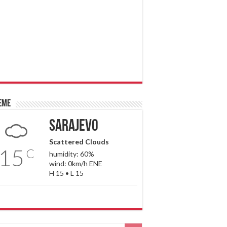
eme
Sarajevo
Scattered Clouds
15
C
humidity: 60%
wind: 0km/h ENE
H 15 • L 15