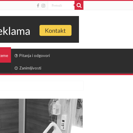
 teme
Pitanja i odgovori
Zanimljivosti