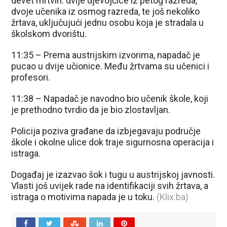
devet mrtvih: dvije djevojčice iz petog razreda,
dvoje učenika iz osmog razreda, te još nekoliko
žrtava, uključujući jednu osobu koja je stradala u
školskom dvorištu.
11:35 – Prema austrijskim izvorima, napadač je
pucao u dvije učionice. Među žrtvama su učenici i
profesori.
11:38 – Napadač je navodno bio učenik škole, koji
je prethodno tvrdio da je bio zlostavljan.
Policija poziva građane da izbjegavaju područje
škole i okolne ulice dok traje sigurnosna operacija i
istraga.
Događaj je izazvao šok i tugu u austrijskoj javnosti.
Vlasti još uvijek rade na identifikaciji svih žrtava, a
istraga o motivima napada je u toku.
(Klix.ba)