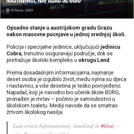
nastavnici, napadač se ubio
10 lipnja, 2025
Opsadno stanje u austrijskom gradu Grazu
nakon masovne pucnjave u jednoj srednjoj školi.
Policija i specijalne jedinice, uključujući
jedinicu
Cobra
, trenutno osiguravaju područje, dok se
pretražuje školski kompleks u
okrugu Lend
.
Prema dosadašnjim informacijama, najmanje
deset osoba je izgubilo život, među njima su djeca
i nastavnici, a više desetina je teško povrijeđeno.
Napadač, koji je navodno bio učenik škole BORG,
pronađen je mrtav – počinio je samoubistvo u
školskom toaletu. Mediji navode da se smatrao
žrtvom školskog nasilja.
Laut ersten Informationen: Amoklauf in
#Graz
–
eine Person wurde getötet.