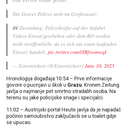
Die Grazer Polizei steht im Großeinsatz.
📸 Zusendung: Polizeikräfte auf der Anfahrt.
Videos Einsatzgeschehen oder dem BO werden
nicht veröffentlicht, da es sich um einen laufenden
Einsatz handelt.
pic.twitter.com/iSRfxwmwqI
— Esterreicherr (@Esterreicherr)
June 10, 2025
Hronologija događaja:10:54 – Prve informacije
govore o pucnjavi u školi u
Grazu
. Kronen Zeitung
javlja o najmanje pet smrtno stradalih osoba. Na
terenu su jake policijske snage i specijalci.
11:02 – Austrijski portal Heute javlja da je napadač
počinio samoubistvo zaključavši se u toalet gdje
se upucao.