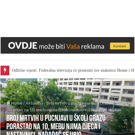
Odlične vijesti: Federalna televizija će prenositi sve utakmice Bosne i
Home
/
Aktuelno
/
Broj mrtvih u pucnjavi u školi Grazu
porastao na 10, među njima djeca i nastavnici, napadač se ubio
Broj mrtvih u pucnjavi u školi Grazu
porastao na 10, među njima djeca i