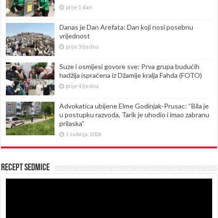
prije 1 dan
Danas je Dan Arefata: Dan koji nosi posebnu
vrijednost
prije 3 tjedna
Suze i osmijesi govore sve: Prva grupa budućih
hadžija ispraćena iz Džamije kralja Fahda (FOTO)
prije 4 tjedna
Advokatica ubijene Elme Godinjak-Prusac: “Bila je
u postupku razvoda, Tarik je uhodio i imao zabranu
prilaska”
1 svibnja, 2026
Recept sedmice
Reproduktor
videozapisa