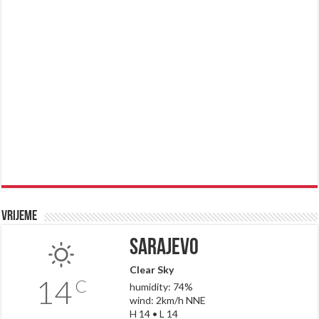
Vrijeme
Sarajevo
Clear Sky
14
C
humidity: 74%
wind: 2km/h NNE
H 14 • L 14