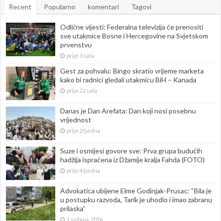
Recent
Popularno
komentari
Tagovi
Odlične vijesti: Federalna televizija će prenositi
sve utakmice Bosne i Hercegovine na Svjetskom
prvenstvu
prije 3 sata
Gest za pohvalu: Bingo skratio vrijeme marketa
kako bi radnici gledali utakmicu BiH – Kanada
prije 22 sata
Danas je Dan Arefata: Dan koji nosi posebnu
vrijednost
prije 2 tjedna
Suze i osmijesi govore sve: Prva grupa budućih
hadžija ispraćena iz Džamije kralja Fahda (FOTO)
prije 4 tjedna
Advokatica ubijene Elme Godinjak-Prusac: “Bila je
u postupku razvoda, Tarik je uhodio i imao zabranu
prilaska”
1 svibnja, 2026