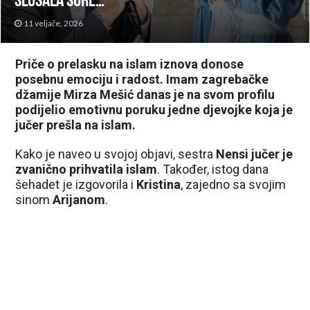
slušala sure…”
11 veljače, 2026
Priče o prelasku na islam iznova donose
posebnu emociju i radost. Imam zagrebačke
džamije Mirza Mešić danas je na svom profilu
podijelio emotivnu poruku jedne djevojke koja je
jučer prešla na islam.
Kako je naveo u svojoj objavi, sestra
Nensi jučer je
zvanično prihvatila islam
. Također, istog dana
šehadet je izgovorila i
Kristina
, zajedno sa svojim
sinom
Arijanom
.