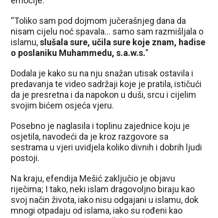
emocije:
“Toliko sam pod dojmom jučerašnjeg dana da
nisam cijelu noć spavala… samo sam razmišljala o
islamu,
slušala sure, učila sure koje znam, hadise
o poslaniku Muhammedu, s.a.w.s.
”
Dodala je kako su na nju snažan utisak ostavila i
predavanja te video sadržaji koje je pratila, ističući
da je presretna i da napokon u duši, srcu i cijelim
svojim bićem osjeća vjeru.
Posebno je naglasila i toplinu zajednice koju je
osjetila, navodeći da je kroz razgovore sa
sestrama u vjeri uvidjela koliko divnih i dobrih ljudi
postoji.
Na kraju, efendija Mešić zaključio je objavu
riječima; I tako, neki islam dragovoljno biraju kao
svoj način života, iako nisu odgajani u islamu, dok
mnogi otpadaju od islama, iako su rođeni kao