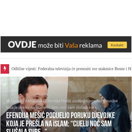
Odlične vijesti: Federalna televizija će prenositi sve utakmice Bosne i
Home
/
Aktuelno
/
Efendija Mešić podijelio poruku djevojke
koja je prešla na islam: “Cijelu noć sam slušala sure…”
Efendija Mešić podijelio poruku djevojke
koja je prešla na islam: “Cijelu noć sam