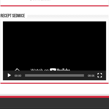
Recept sedmice
Reproduktor
videozapisa
00:00
08:06