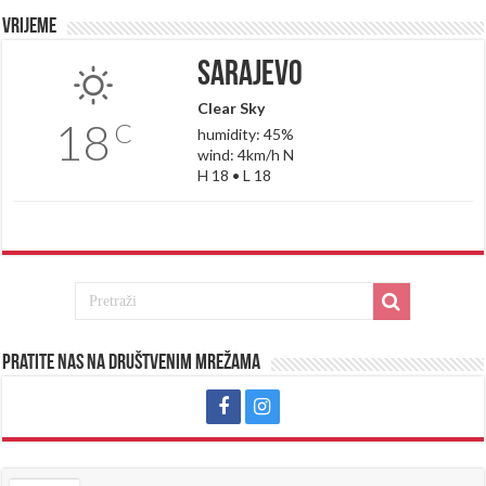
Vrijeme
Sarajevo
Clear Sky
18
C
humidity: 45%
wind: 4km/h N
H 18 • L 18
Pratite nas na društvenim mrežama