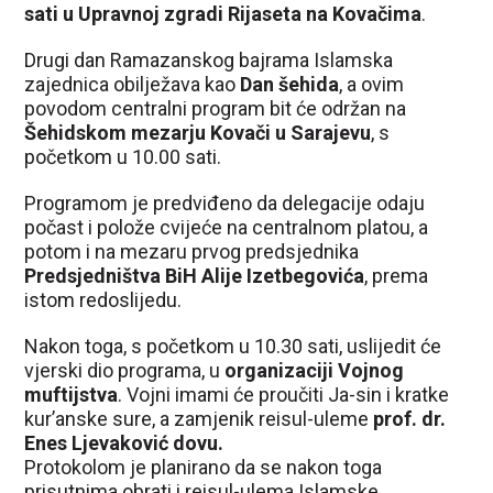
sati u Upravnoj zgradi Rijaseta na Kovačima
.
Drugi dan Ramazanskog bajrama Islamska
zajednica obilježava kao
Dan šehida
, a ovim
povodom centralni program bit će održan na
Šehidskom mezarju Kovači u Sarajevu
, s
početkom u 10.00 sati.
Programom je predviđeno da delegacije odaju
počast i polože cvijeće na centralnom platou, a
potom i na mezaru prvog predsjednika
Predsjedništva BiH Alije Izetbegovića
, prema
istom redoslijedu.
Nakon toga, s početkom u 10.30 sati, uslijedit će
vjerski dio programa, u
organizaciji Vojnog
muftijstva
. Vojni imami će proučiti Ja-sin i kratke
kur’anske sure, a zamjenik reisul-uleme
prof. dr.
Enes Ljevaković dovu.
Protokolom je planirano da se nakon toga
prisutnima obrati i reisul-ulema Islamske