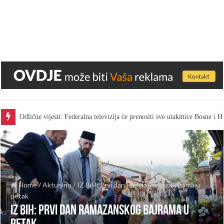
Odlične vijesti: Federalna televizija će prenositi sve utakmice Bosne i
Home
/
Aktuelno
/
IZ BiH: Prvi dan Ramazanskog bajrama u
petak
IZ BiH: Prvi dan Ramazanskog bajrama u