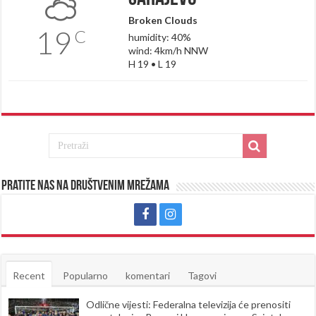
Broken Clouds
19
C
humidity: 40%
wind: 4km/h NNW
H 19 • L 19
Pratite nas na društvenim mrežama
Recent
Popularno
komentari
Tagovi
Odlične vijesti: Federalna televizija će prenositi