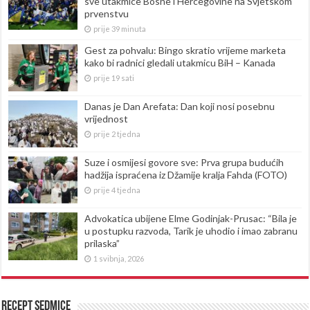
sve utakmice Bosne i Hercegovine na Svjetskom
prvenstvu
prije 39 minuta
Gest za pohvalu: Bingo skratio vrijeme marketa
kako bi radnici gledali utakmicu BiH – Kanada
prije 19 sati
Danas je Dan Arefata: Dan koji nosi posebnu
vrijednost
prije 2 tjedna
Suze i osmijesi govore sve: Prva grupa budućih
hadžija ispraćena iz Džamije kralja Fahda (FOTO)
prije 4 tjedna
Advokatica ubijene Elme Godinjak-Prusac: “Bila je
u postupku razvoda, Tarik je uhodio i imao zabranu
prilaska”
1 svibnja, 2026
Recept sedmice