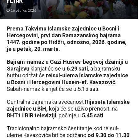
petak
16 ožujka, 2026
Prema Takvimu Islamske zajednice u Bosni i
Hercegovini, prvi dan Ramazanskog bajrama
1447. godine po Hidžri, odnosno, 2026. godine,
je u petak, 20. marta.
Bajram-namaz u Gazi Husrev-begovoj džamiji u
Sarajevu
klanjat će se u
6.29 sati
, a bajramsku
hutbu održat će
reisul-ulema Islamske zajednice
u Bosni i Hercegovini Husein-ef. Kavazović
.
Sabah-namaz klanjat će se u 5.15 sati.
Centralna bajramska svečanost
Rijaseta Islamske
zajednice u BiH,
koja će se uživo prenositi na
BHT1 i BIR televiziji
, počinje u
5.45 sati
.
Tradicionalno bajramsko čestitanje kod reisul-
uleme Kavazovića bit će održano
od 9.30 do 11.30