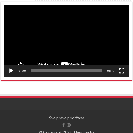
Reproduktor
videozapisa
00:00
08:06
Sva prava pridržana
© Copyright 2026, Hanuma.ba