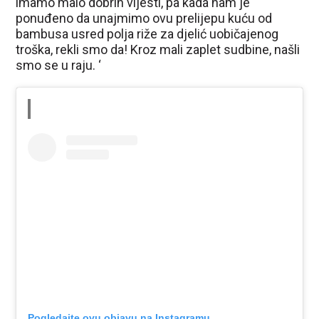
imamo malo dobrih vijesti, pa kada nam je
ponuđeno da unajmimo ovu prelijepu kuću od
bambusa usred polja riže za djelić uobičajenog
troška, ​​rekli smo da! Kroz mali zaplet sudbine, našli
smo se u raju. ‘
Pogledajte ovu objavu na Instagramu.