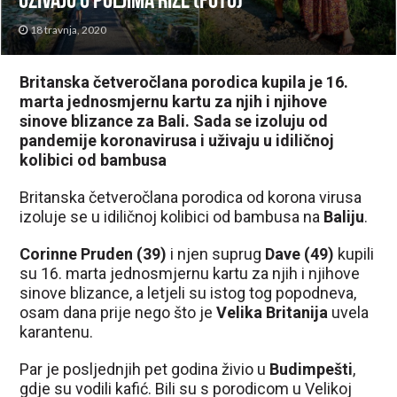
uživaju u poljima riže (FOTO)
18 travnja, 2020
Britanska četveročlana porodica kupila je 16.
marta jednosmjernu kartu za njih i njihove
sinove blizance za Bali. Sada se izoluju od
pandemije koronavirusa i uživaju u idiličnoj
kolibici od bambusa
Britanska četveročlana porodica od korona virusa
izoluje se u idiličnoj kolibici od bambusa na
Baliju
.
Corinne Pruden (39)
i njen suprug
Dave (49)
kupili
su 16. marta jednosmjernu kartu za njih i njihove
sinove blizance, a letjeli su istog tog popodneva,
osam dana prije nego što je
Velika Britanija
uvela
karantenu.
Par je posljednjih pet godina živio u
Budimpešti
,
gdje su vodili kafić. Bili su s porodicom u Velikoj