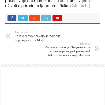
pokušavaju što manje udaljiti od čitanja vijesti i
uživati u prirodnim ljepotama Balia.
(24sata.hr)
Prethodno
Priča o djevojčici kojoj je najbolja
prijateljica sura Mulk
Sljedeće
Zabava u izolaciji: Nevjerovatne
stvari koje su ljudi pronalazili
tokom čišćenja svojih domova