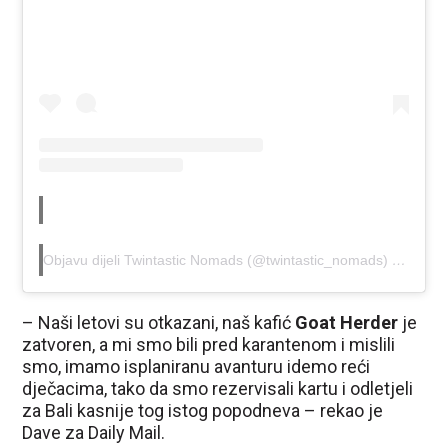
Objavu dijeli Twintastic Nomads (@twintastic_nomads)
Tra 10, 
– Naši letovi su otkazani, naš kafić
Goat Herder
je
zatvoren, a mi smo bili pred karantenom i mislili
smo, imamo isplaniranu avanturu idemo reći
dječacima, tako da smo rezervisali kartu i odletjeli
za Bali kasnije tog istog popodneva – rekao je
Dave za Daily Mail.