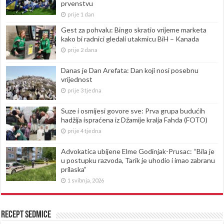
prvenstvu
prije 1 dan
Gest za pohvalu: Bingo skratio vrijeme marketa
kako bi radnici gledali utakmicu BiH – Kanada
prije 2 dana
Danas je Dan Arefata: Dan koji nosi posebnu
vrijednost
prije 3 tjedna
Suze i osmijesi govore sve: Prva grupa budućih
hadžija ispraćena iz Džamije kralja Fahda (FOTO)
prije 4 tjedna
Advokatica ubijene Elme Godinjak-Prusac: “Bila je
u postupku razvoda, Tarik je uhodio i imao zabranu
prilaska”
1 svibnja, 2026
Recept sedmice