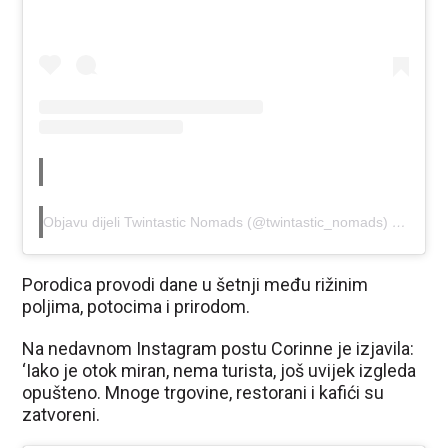
Objavu dijeli Twintastic Nomads (@twintastic_nomads)
Tra 14, 
Porodica provodi dane u šetnji među rižinim
poljima, potocima i prirodom.
Na nedavnom Instagram postu Corinne je izjavila:
‘Iako je otok miran, nema turista, još uvijek izgleda
opušteno. Mnoge trgovine, restorani i kafići su
zatvoreni.