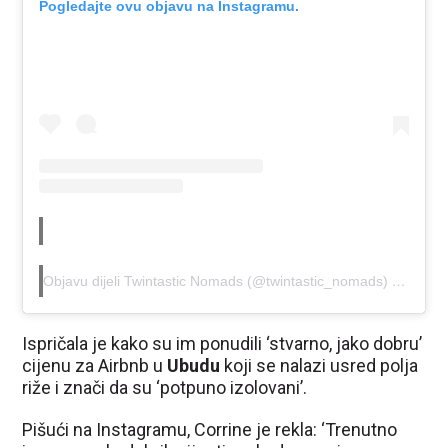
Pogledajte ovu objavu na Instagramu.
Objavu dijeli Twintastic Nomads (@twintastic_nomads)
Ožu 29,
Ispričala je kako su im ponudili ‘stvarno, jako dobru’
cijenu za Airbnb u
Ubudu
koji se nalazi usred polja
riže i znači da su ‘potpuno izolovani’.
Pišući na Instagramu, Corrine je rekla: ‘Trenutno