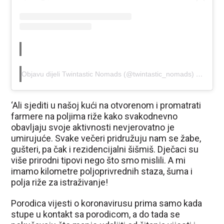
Objavu dijeli Twintastic Nomads (@twintastic_nomads)
Tra 16, 
‘Ali sjediti u našoj kući na otvorenom i promatrati
farmere na poljima riže kako svakodnevno
obavljaju svoje aktivnosti nevjerovatno je
umirujuće. Svake večeri pridružuju nam se žabe,
gušteri, pa čak i rezidencijalni šišmiš. Dječaci su
više prirodni tipovi nego što smo mislili. A mi
imamo kilometre poljoprivrednih staza, šuma i
polja riže za istraživanje!
Porodica vijesti o koronavirusu prima samo kada
stupe u kontakt sa porodicom, a do tada se