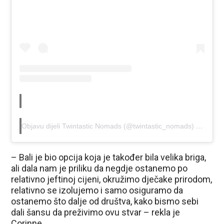
Objavu dijeli Twintastic Nomads (@twintastic_nomads)
Tra 7, 2
– Bali je bio opcija koja je također bila velika briga,
ali dala nam je priliku da negdje ostanemo po
relativno jeftinoj cijeni, okružimo dječake prirodom,
relativno se izolujemo i samo osiguramo da
ostanemo što dalje od društva, kako bismo sebi
dali šansu da preživimo ovu stvar – rekla je
Corinne.