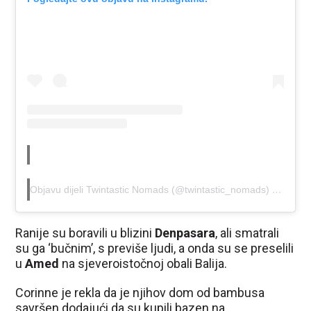
Objavu dijeli Twintastic Nomads (@twintastic_nomads)
Tra 4, 2
Ranije su boravili u blizini
Denpasara
, ali smatrali
su ga ‘bučnim’, s previše ljudi, a onda su se preselili
u
Amed
na sjeveroistočnoj obali Balija.
Corinne je rekla da je njihov dom od bambusa
savršen dodajući da su kupili bazen na