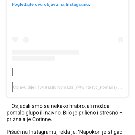
Pogledajte ovu objavu na Instagramu.
Objavu dijeli Twintastic Nomads (@twintastic_nomads)
Tra 1, 2
– Osjećali smo se nekako hrabro, ali možda
pomalo glupo ili naivno. Bilo je prilično i stresno –
priznala je Corinne.
Pišući na Instagramu, rekla je: ‘Napokon je stigao