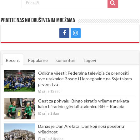
Pratite nas na društvenim mrežama
Recent
Popularno
komentari
Tagovi
Odlične vijesti: Federalna televizija će prenositi
sve utakmice Bosne i Hercegovine na Svjetskom
prvenstvu
prije 12 sati
Gest za pohvalu: Bingo skratio vrijeme marketa
kako bi radnici gledali utakmicu BiH – Kanada
prije 1 dan
Danas je Dan Arefata: Dan koji nosi posebnu
vrijednost
prije 3 tjedna