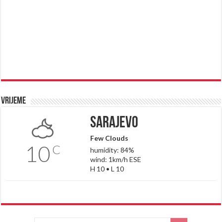
Vrijeme
Sarajevo
Few Clouds
10
C
humidity: 84%
wind: 1km/h ESE
H 10 • L 10