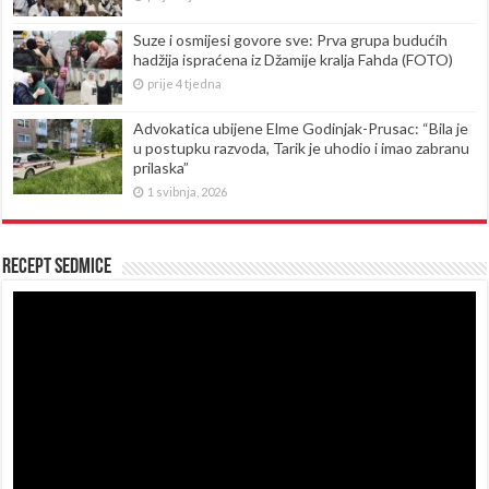
Suze i osmijesi govore sve: Prva grupa budućih
hadžija ispraćena iz Džamije kralja Fahda (FOTO)
prije 4 tjedna
Advokatica ubijene Elme Godinjak-Prusac: “Bila je
u postupku razvoda, Tarik je uhodio i imao zabranu
prilaska”
1 svibnja, 2026
Recept sedmice
Reproduktor
videozapisa