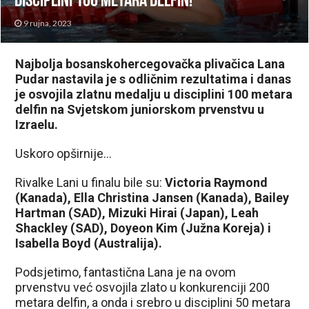
disciplini 100 metara delfin!
9 rujna, 2023
Najbolja bosanskohercegovačka plivačica Lana
Pudar nastavila je s odličnim rezultatima i danas
je osvojila zlatnu medalju u disciplini 100 metara
delfin na Svjetskom juniorskom prvenstvu u
Izraelu.
Uskoro opširnije…
Rivalke Lani u finalu bile su:
Victoria Raymond
(Kanada), Ella Christina Jansen (Kanada), Bailey
Hartman (SAD), Mizuki Hirai (Japan), Leah
Shackley (SAD), Doyeon Kim (Južna Koreja) i
Isabella Boyd (Australija).
Podsjetimo, fantastična Lana je na ovom
prvenstvu već osvojila zlato u konkurenciji 200
metara delfin, a onda i srebro u disciplini 50 metara