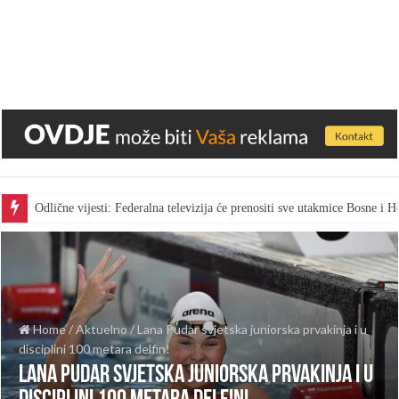
Odlične vijesti: Federalna televizija će prenositi sve utakmice Bosne i
Home
/
Aktuelno
/
Lana Pudar svjetska juniorska prvakinja i u
disciplini 100 metara delfin!
Lana Pudar svjetska juniorska prvakinja i u