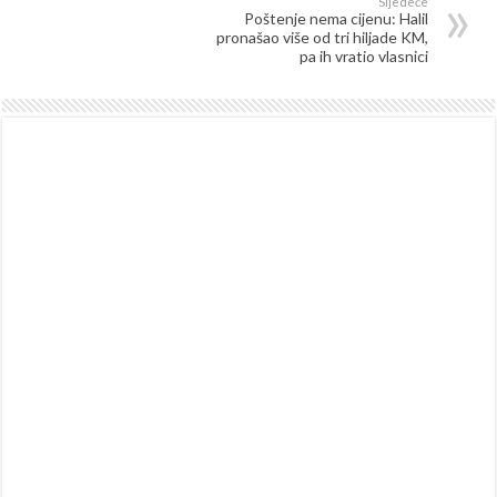
Sljedeće
Poštenje nema cijenu: Halil
pronašao više od tri hiljade KM,
pa ih vratio vlasnici