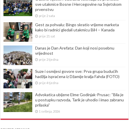
sve utakmice Bosne i Hercegovine na Svjetskom
prvenstvu
prije 2 sata
Gest za pohvalu: Bingo skratio vrijeme marketa
kako bi radnici gledali utakmicu BiH – Kanada
prije 21 sat
Danas je Dan Arefata: Dan koji nosi posebnu
vrijednost
prije 2 tjedna
Suze i osmijesi govore sve: Prva grupa budućih
hadžija ispraćena iz Džamije kralja Fahda (FOTO)
prije 4 tjedna
Advokatica ubijene Elme Godinjak-Prusac: “Bila je
u postupku razvoda, Tarik je uhodio i imao zabranu
prilaska”
1 svibnja, 2026