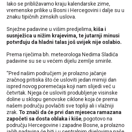
Iako se približavamo kraju kalendarske zime,
vremenske prilike u Bosni i Hercegovini i dalje su u
znaku tipičnih zimskih uslova.
Snježne padavine u višim predjelima,
kiša i
susnježica u nižim krajevima, te jutarnji minusi
potvrđuju da hladni talas još uvijek nije oslabio.
Prema riječima bh. meteorologa Nedima Sladića
padavine su se u većem dijelu zemlje smirile.
“Pred našim područjem je prolazno jačanje
zračnog pritiska što će usloviti jedan mirniji dan
ispred novog poremećaja koji nam slijedi već u
četvrtak. Njega će usloviti produbljenje visinske
doline u sklopu genovske ciklone koja će prema
našem području povlačiti sve topliji ali i vlažniji
zrak.
To znači da će prvi dan mjeseca ramazana
započeti sa dosta oblaka i kiše
, pogotovo na
području Hercegovine i zapadne Bosne, a prolazno
jačih padavina će biti i u centralnim dijelovima naše