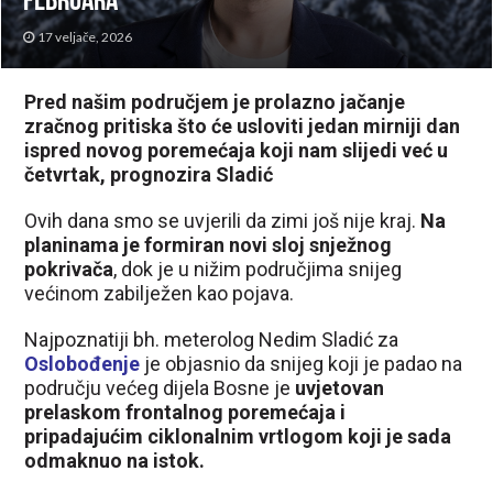
februara
17 veljače, 2026
Pred našim područjem je prolazno jačanje
zračnog pritiska što će usloviti jedan mirniji dan
ispred novog poremećaja koji nam slijedi već u
četvrtak, prognozira Sladić
Ovih dana smo se uvjerili da zimi još nije kraj.
Na
planinama je formiran novi sloj snježnog
pokrivača
, dok je u nižim područjima snijeg
većinom zabilježen kao pojava.
Najpoznatiji bh. meterolog Nedim Sladić za
Oslobođenje
je objasnio da snijeg koji je padao na
području većeg dijela Bosne je
uvjetovan
prelaskom frontalnog poremećaja i
pripadajućim ciklonalnim vrtlogom koji je sada
odmaknuo na istok.