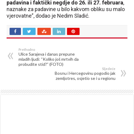
padavina i faktički negdje do 26. ili 27. februara
,
naznake za padavine u bilo kakvom obliku su malo
vjerovatne”, dodao je Nedim Sladić.
Prethodno
Ulice Sarajeva i danas prepune
mladih ljudi: “Koliko još mrtvih da
probudite stid?” (FOTO)
Sljedeće
Bosnu i Hercegovinu pogodio jak
zemljotres, osjetio se i u regionu