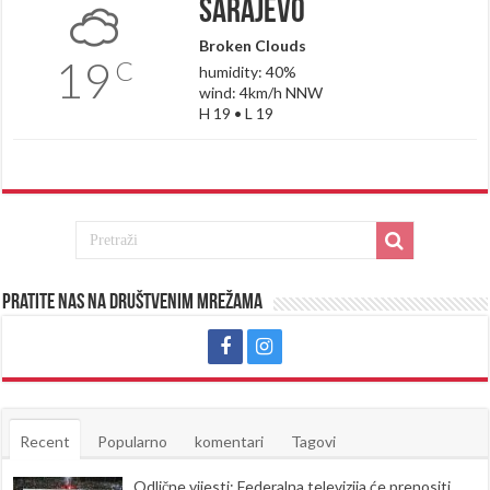
Sarajevo
Broken Clouds
19
C
humidity: 40%
wind: 4km/h NNW
H 19 • L 19
Pratite nas na društvenim mrežama
Recent
Popularno
komentari
Tagovi
Odlične vijesti: Federalna televizija će prenositi