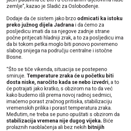
zemlje”, kazao je Sladić za Oslobođenje.
Dodaje da će sistem jako brzo
odmicati ka istoku
preko južnog dijela Jadrana
i da ćemo za
posljedicu imati da sa njegove zadnje strane
počne pritjecati hladniji zrak, a to za posljedicu ima
da bi tokom petka moglo biti ponovo povremeno
slabog snijega na području centralne i istočne
Bosne.
“Što se tiče vikenda, situacija se postepeno
smiruje.
Temperature zraka će u početku biti
dosta niske, naročito kada se nebo izvedri
, a to
će potrajati jako kratko, s obzirom na to da već
kako budemo išli prema novoj radnoj sedmici,
imaćemo porast zračnog pritiska, stabilizaciju
vremenskih prilika i porast temperatura zraka.
Međutim, ne treba se puno opuštati s obzirom da
stabilizacija vremena nije dugog vijeka.
Biće
prolaznih naoblačenja ali bez nekih
bitnijih