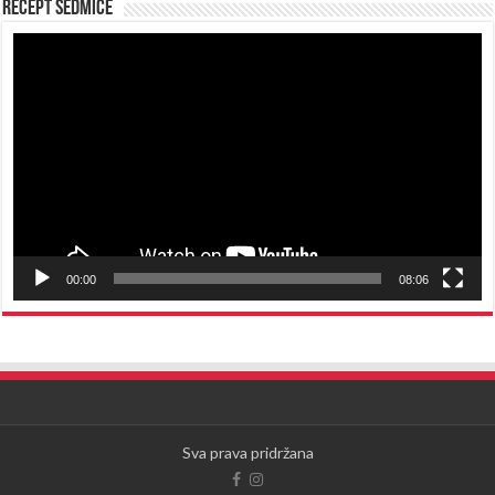
Recept sedmice
Reproduktor
videozapisa
00:00
08:06
Sva prava pridržana