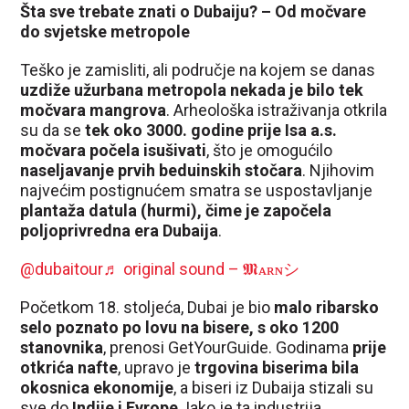
Šta sve trebate znati o Dubaiju? – Od močvare
do svjetske metropole
Teško je zamisliti, ali područje na kojem se danas
uzdiže užurbana metropola nekada je bilo tek
močvara mangrova
. Arheološka istraživanja otkrila
su da se
tek oko 3000. godine prije Isa a.s.
močvara počela isušivati
, što je omogućilo
naseljavanje prvih beduinskih stočara
. Njihovim
najvećim postignućem smatra se uspostavljanje
plantaža datula (hurmi), čime je započela
poljoprivredna era Dubaija
.
@dubaitour
♬ original sound – 𝕸ᴀʀɴシ
Početkom 18. stoljeća, Dubai je bio
malo ribarsko
selo poznato po lovu na bisere, s oko 1200
stanovnika
, prenosi GetYourGuide. Godinama
prije
otkrića nafte
, upravo je
trgovina biserima bila
okosnica ekonomije
, a biseri iz Dubaija stizali su
sve do
Indije i Evrope
. Iako je ta industrija