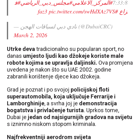
#ف
#مجلس_دبي_الرياضي
#المركز_الاعلامي
7:33:8
pic.twitter.com/swHdXAz7VS
#faz3
زاع
— نادي دبي لسباقات الهجن (@DubaiCRC)
March 2, 2026
Utrke deva
tradicionalno su popularan sport, no
danas
umjesto ljudi kao džokeje koriste male
robote kojima se upravlja daljinski.
Ova promjena
uvedena je nakon što su UAE 2002. godine
zabranili korištenje djece kao džokeja.
Grad je poznat i po svojoj
policijskoj floti
superautomobila, koja uključuje Ferrarije i
Lamborghinije
, a svrha joj je
demonstracija
bogatstva i privlačenje turista
. Uprkos tome,
Dubai je
jedan od najsigurnijih gradova na svijetu
s iznimno niskom stopom kriminala.
Najfrekventniji aerodrom svijeta