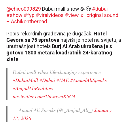
@chico099829
Dubai mall show 🥳😎
#dubai
#show
#fyp
#viralvideos
#view
♬ original sound
– Ashikontheroad
Popis rekordnih građevina je dugačak.
Hotel
Gevora sa 75 spratova
najviši je hotel na svijetu, a
unutrašnjost hotela
Burj Al Arab ukrašena je s
gotovo 1800 metara kvadratnih 24-karatnog
zlata
.
Dubai mall vibes life-changing experience |
#DubaiMall
#Dubai
#UAE
#AmjadAliSpeaks
#AmjadAliRealities
pic.twitter.com/UpwoymK5CA
— Amjad Ali Speaks (@_Amjad_Ali_)
January
13, 2026