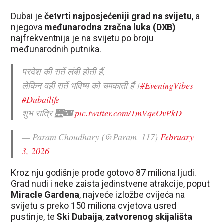
Dubai je
četvrti najposjećeniji grad na svijetu
, a
njegova
međunarodna zračna luka (DXB)
najfrekventnija je na svijetu po broju
međunarodnih putnika.
परदेश की रातें लंबी होती हैं,
लेकिन वही रातें भविष्य को चमकाती हैं।
#EveningVibes
#Dubailife
शुभ रात्रि 🌉🌃
pic.twitter.com/1mVqeOvPkD
— Param Choudhary (@Param_117)
February
3, 2026
Kroz nju godišnje prođe gotovo 87 miliona ljudi.
Grad nudi i neke zaista jedinstvene atrakcije, poput
Miracle Gardena
, najveće izložbe cvijeća na
svijetu s preko 150 miliona cvjetova usred
pustinje, te
Ski Dubaija
,
zatvorenog skijališta