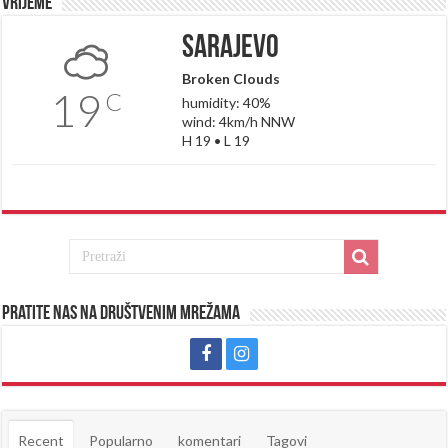
Vrijeme
Sarajevo
Broken Clouds
19
C
humidity: 40%
wind: 4km/h NNW
H 19 • L 19
Pratite nas na društvenim mrežama
Recent
Popularno
komentari
Tagovi