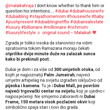
@malaikahraja
I dont know whether to thank him or
question his intentions….
#dubai
#dubaihousewife
#dubaibling
#stayathomemom
#housewife
#baby
#pushpresent
#dubaiblingnetflix
#dubairealestate
#luxury
#billionaire
#millionaire
#richmom
#luxurylifestyle
♬ original sound – Malaikah 💖
Zgrada je toliko visoka da stanovnici na višim
spratovima tokom Ramazana moraju čekati
otprilike dvije minute duže na zalazak sunca
kako bi prekinuli post
.
Dubai je dom i za više od
300 umjetnih otoka
, od
kojih je najpoznatiji
Palm Jumeirah
, najveći
umjetni arhipelag na svijetu izgrađen isključivo od
pijeska i kamena
. Tu je i
Dubai Mall, po površini
najveći trgovački centar na svijetu
, koji je ujedno i
najposjećeniji. Ne smijemo zaboraviti ni
Dubai
Frame, 150 metara visok pozlaćeni okvir
koji
simbolično spaja stari i novi dio grada.