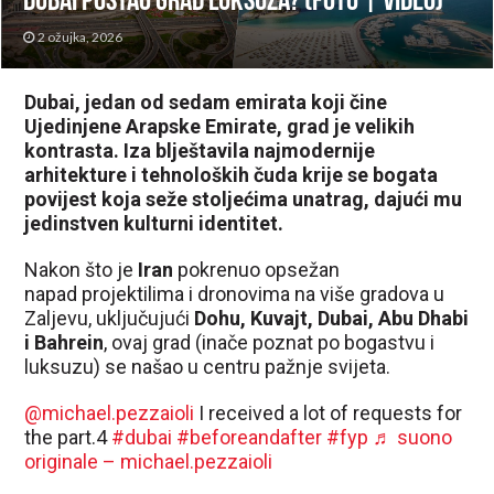
Dubai postao grad luksuza? (FOTO | VIDEO)
2 ožujka, 2026
Dubai, jedan od sedam emirata koji čine
Ujedinjene Arapske Emirate, grad je velikih
kontrasta. Iza blještavila najmodernije
arhitekture i tehnoloških čuda krije se bogata
povijest koja seže stoljećima unatrag, dajući mu
jedinstven kulturni identitet.
Nakon što je
Iran
pokrenuo opsežan
napad projektilima i dronovima na više gradova u
Zaljevu, uključujući
Dohu, Kuvajt, Dubai, Abu Dhabi
i Bahrein
, ovaj grad (inače poznat po bogastvu i
luksuzu) se našao u centru pažnje svijeta.
@michael.pezzaioli
I received a lot of requests for
the part.4
#dubai
#beforeandafter
#fyp
♬ suono
originale – michael.pezzaioli