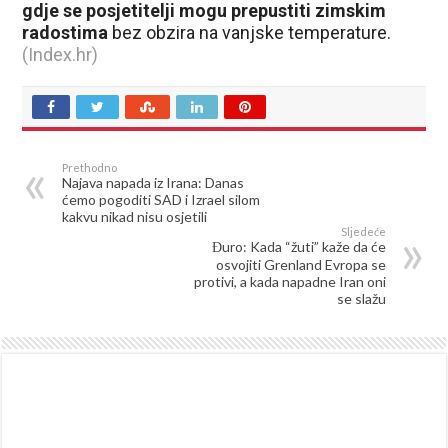
gdje se posjetitelji mogu prepustiti zimskim
radostima
bez obzira na vanjske temperature.
(Index.hr)
Prethodno
Najava napada iz Irana: Danas
ćemo pogoditi SAD i Izrael silom
kakvu nikad nisu osjetili
Sljedeće
Đuro: Kada “žuti” kaže da će
osvojiti Grenland Evropa se
protivi, a kada napadne Iran oni
se slažu