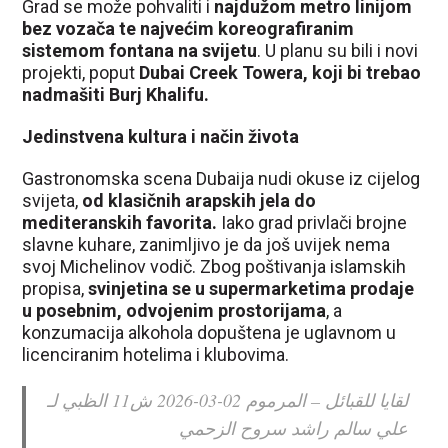
Grad se može pohvaliti i
najdužom metro linijom
bez vozača te najvećim koreografiranim
sistemom fontana na svijetu
. U planu su bili i novi
projekti, poput
Dubai Creek Towera, koji bi trebao
nadmašiti Burj Khalifu.
Jedinstvena kultura i način života
Gastronomska scena Dubaija nudi okuse iz cijelog
svijeta,
od klasičnih arapskih jela do
mediteranskih favorita.
Iako grad privlači brojne
slavne kuhare, zanimljivo je da još uvijek nema
svoj Michelinov vodič. Zbog poštivanja islamskih
propisa,
svinjetina se u supermarketima prodaje
u posebnim, odvojenim prostorijama
, a
konzumacija alkohola dopuštena je uglavnom u
licenciranim hotelima i klubovima.
لقايا للقبائل – المرموم 02-03-2026 ش11 الظبي لـ
علي سالم راشد سروح الزحمي