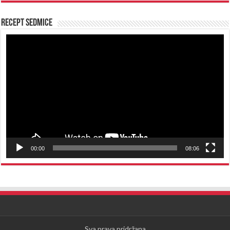
Recept sedmice
Reproduktor
videozapisa
00:00
08:06
Sva prava pridržana