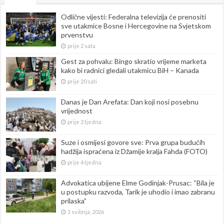
Odlične vijesti: Federalna televizija će prenositi
sve utakmice Bosne i Hercegovine na Svjetskom
prvenstvu
prije 2 sata
Gest za pohvalu: Bingo skratio vrijeme marketa
kako bi radnici gledali utakmicu BiH – Kanada
prije 20 sati
Danas je Dan Arefata: Dan koji nosi posebnu
vrijednost
prije 2 tjedna
Suze i osmijesi govore sve: Prva grupa budućih
hadžija ispraćena iz Džamije kralja Fahda (FOTO)
prije 4 tjedna
Advokatica ubijene Elme Godinjak-Prusac: “Bila je
u postupku razvoda, Tarik je uhodio i imao zabranu
prilaska”
1 svibnja, 2026