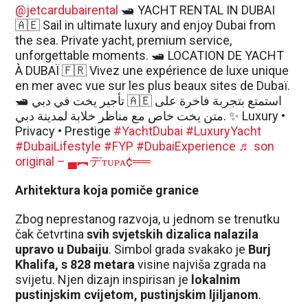
@jetcardubairental
🛥️ YACHT RENTAL IN DUBAI
🇦🇪 Sail in ultimate luxury and enjoy Dubai from
the sea. Private yacht, premium service,
unforgettable moments. 🛥️ LOCATION DE YACHT
À DUBAÏ 🇫🇷 Vivez une expérience de luxe unique
en mer avec vue sur les plus beaux sites de Dubaï.
🛥️ تأجير يخت في دبي 🇦🇪 استمتع بتجربة فاخرة على
متن يخت خاص مع مناظر خلابة لمدينة دبي. ✨ Luxury •
Privacy • Prestige
#YachtDubai
#LuxuryYacht
#DubaiLifestyle
#FYP
#DubaiExperience
♬ son
original – ▄︻デᴛᴜᴘᴀ¢══
Arhitektura koja pomiče granice
Zbog neprestanog razvoja, u jednom se trenutku
čak četvrtina
svih svjetskih dizalica nalazila
upravo u Dubaiju
. Simbol grada svakako je
Burj
Khalifa, s 828 metara
visine najviša zgrada na
svijetu. Njen dizajn inspirisan je
lokalnim
pustinjskim cvijetom, pustinjskim ljiljanom
.