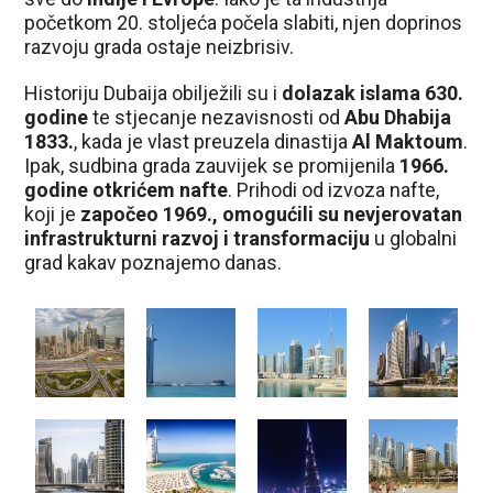
početkom 20. stoljeća počela slabiti, njen doprinos
razvoju grada ostaje neizbrisiv.
Historiju Dubaija obilježili su i
dolazak islama 630.
godine
te stjecanje nezavisnosti od
Abu Dhabija
1833.
, kada je vlast preuzela dinastija
Al Maktoum
.
Ipak, sudbina grada zauvijek se promijenila
1966.
godine otkrićem nafte
. Prihodi od izvoza nafte,
koji je
započeo 1969., omogućili su nevjerovatan
infrastrukturni razvoj i transformaciju
u globalni
grad kakav poznajemo danas.