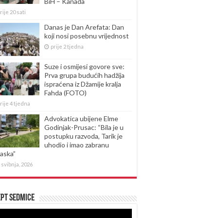
BiH – Kanada
rije 20 sati
Danas je Dan Arefata: Dan
koji nosi posebnu vrijednost
prije 2 tjedna
Suze i osmijesi govore sve:
Prva grupa budućih hadžija
ispraćena iz Džamije kralja
Fahda (FOTO)
rije 4 tjedna
Advokatica ubijene Elme
Godinjak-Prusac: “Bila je u
postupku razvoda, Tarik je
uhodio i imao zabranu
laska”
 svibnja, 2026
pt sedmice
produktor