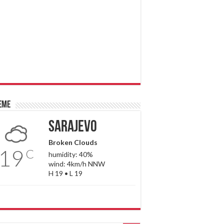
eme
Sarajevo
Broken Clouds
19
C
humidity: 40%
wind: 4km/h NNW
H 19 • L 19