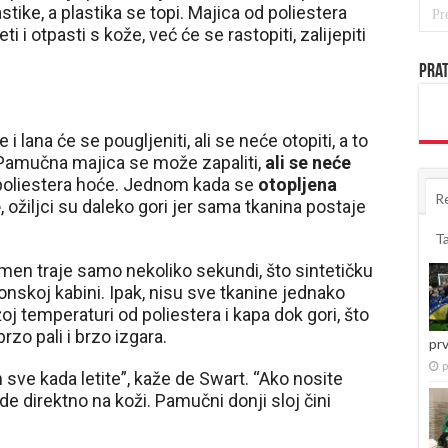
stike, a plastika se topi. Majica od poliestera
i otpasti s kože, već će se rastopiti, zalijepiti
Prat
 lana će se pougljeniti, ali se neće otopiti, a to
 “Pamučna majica se može zapaliti,
ali se neće
poliestera hoće. Jednom kada se
otopljena
R
e
, ožiljci su daleko gori jer sama tkanina postaje
T
amen traje samo nekoliko sekundi, što sintetičku
nskoj kabini. Ipak, nisu sve tkanine jednako
oj temperaturi od poliestera i kapa dok gori, što
rzo pali i brzo izgara.
pr
p
ih sve kada letite”, kaže de Swart. “Ako nosite
ude direktno na koži. Pamučni donji sloj čini