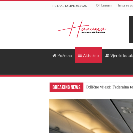
O Hanumi
Impress
PETAK , 12 LIPNJA 2026
Početna
Aktuelno
Vjerski kutak
Breaking News
Odlične vijesti: Federalna 