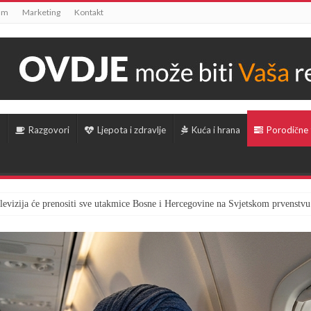
um
Marketing
Kontakt
Razgovori
Ljepota i zdravlje
Kuća i hrana
Porodične
televizija će prenositi sve utakmice Bosne i Hercegovine na Svjetskom prvenstvu