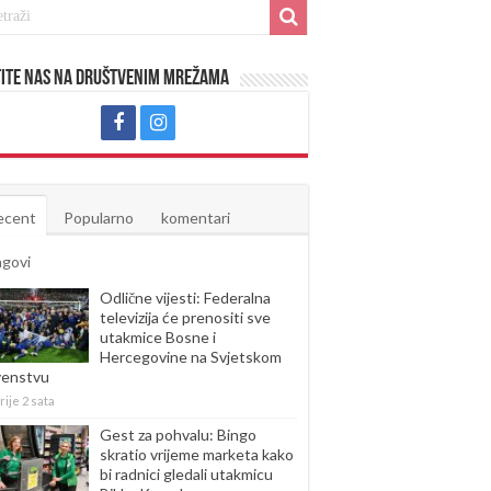
ite nas na društvenim mrežama
ecent
Popularno
komentari
agovi
Odlične vijesti: Federalna
televizija će prenositi sve
utakmice Bosne i
Hercegovine na Svjetskom
venstvu
rije 2 sata
Gest za pohvalu: Bingo
skratio vrijeme marketa kako
bi radnici gledali utakmicu