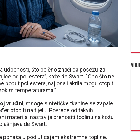
Vrij
ema udobnosti, što obično znači da posežu za
majice od poliestera”, kaže de Swart. “Ono što ne
e poput poliestera, najlona i akrila mogu otopiti
isokim temperaturama.”
oj vrućini
, mnoge sintetičke tkanine se zapale i
đer otopiti na tijelu. Povrede od takvih
ni materijal nastavlja prenositi toplinu na kožu
ojašnjava de Swart.
a ponašaju pod uticajem ekstremne topline.