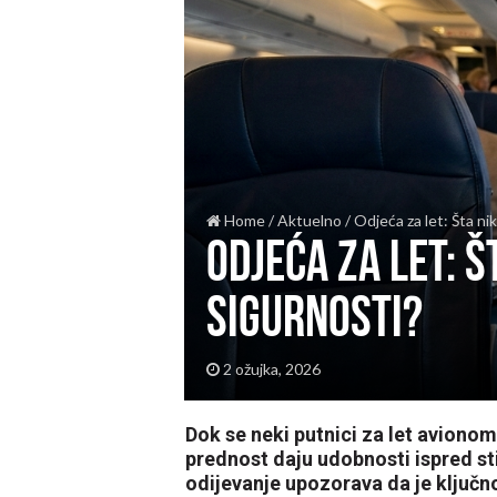
Home
/
Aktuelno
/
Odjeća za let: Šta ni
Odjeća za let: Š
sigurnosti?
2 ožujka, 2026
Dok se neki putnici za let aviono
prednost daju udobnosti ispred sti
odijevanje upozorava da je ključno