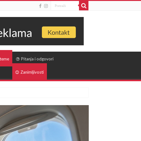
 teme
Pitanja i odgovori
Zanimljivosti