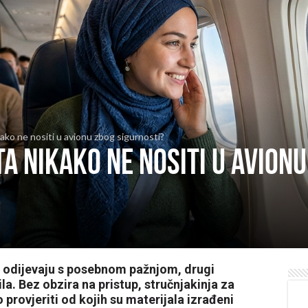
kako ne nositi u avionu zbog sigurnosti?
ta nikako ne nositi u avion
m odijevaju s posebnom pažnjom, drugi
la. Bez obzira na pristup, stručnjakinja za
 provjeriti od kojih su materijala izrađeni