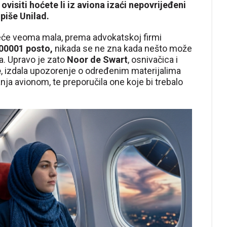
visiti hoćete li iz aviona izaći nepovrijeđeni
 piše Unilad.
eće veoma mala, prema advokatskoj firmi
00001 posto,
nikada se ne zna kada nešto može
ra. Upravo je zato
Noor de Swart
, osnivačica i
e
, izdala upozorenje o određenim materijalima
nja avionom, te preporučila one koje bi trebalo