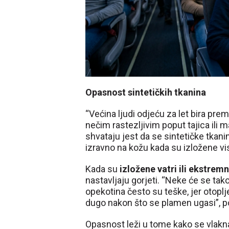
Opasnost sintetičkih tkanina
“Većina ljudi odjeću za let bira pr
nečim rastezljivim poput tajica ili 
shvataju jest da se sintetičke tkanin
izravno na kožu kada su izložene v
Kada su
izložene vatri ili ekstremn
nastavljaju gorjeti. “Neke će se tako
opekotina često su teške, jer otoplje
dugo nakon što se plamen ugasi”, p
Opasnost leži u tome kako se vlakn