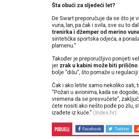
Šta obući za sljedeći let?
De Swart preporučuje da se što je
vuna, lan, pa čak i svila, sve su to da
trenirka i džemper od merino vun
sintetička sportska odjeća, a ponaša
plamenu.”
Također je preporučljivo ponijeti velik
jer
zrak u kabini može biti prilično
bolje “dišu”, što pomaže u regulaci
Čak i ako letite samo nekoliko sati, t
“Požari u avionima, kada se dogode,
vremena da se presvučete”, zaključu
ćete nositi ako nešto pođe po zlu, st
izađete iz kuće.”
(Index.hr)
Facebook
Twitter
Podijeli