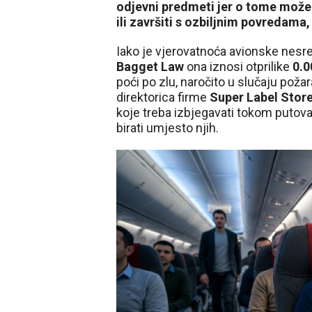
odjevni predmeti jer o tome može o
ili završiti s ozbiljnim povredama,
Iako je vjerovatnoća avionske nesr
Bagget Law
ona iznosi otprilike
0.0
poći po zlu, naročito u slučaju poža
direktorica firme
Super Label Stor
koje treba izbjegavati tokom putova
birati umjesto njih.