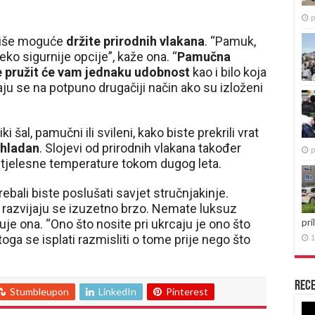
p
 više moguće
držite prirodnih vlakana
. “Pamuk,
leko sigurnije opcije”, kaže ona. “
Pamučna
e pružit će vam jednaku udobnost
kao i bilo koja
ju se na potpuno drugačiji način ako su izloženi
i šal, pamučni ili svileni, kako biste prekrili vrat
 hladan
. Slojevi od prirodnih vlakana također
p
ji tjelesne temperature tokom dugog leta.
rebali biste poslušati savjet stručnjakinje.
 razvijaju se izuzetno brzo. Nemate luksuz
pri
je ona. “Ono što nosite pri ukrcaju je ono što
oga se isplati razmisliti o tome prije nego što
1
Rece
Stumbleupon
LinkedIn
Pinterest
Re