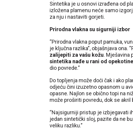
Sintetika je u osnovi izrađena od pla
izložena plamenu neće samo izgorjeti 
za nju i nastaviti gorjeti.
Prirodna vlakna su sigurniji izbor
“Prirodna vlakna poput pamuka, vune i
je ključna razlika”, objašnjava ona.
zalijepiti za vašu kožu
. Mješavina 
sintetika nađe u rani od opekotin
dio povrede.”
Do topljenja može doći čak i ako pl
odjeću čini izuzetno opasnom u avio
opasne. Najlon se obično topi na niž
može proširiti povredu, dok se akril b
“Najsigurniji pristup je izbjegavati 
jedan sintetički sloj, pazite da ne b
veliku razliku.”