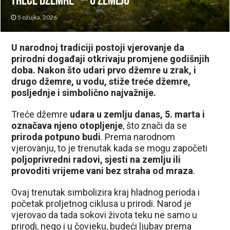
treće džemre” – u zemlju
5 ožujka, 2026
U narodnoj tradiciji postoji vjerovanje da
prirodni događaji otkrivaju promjene godišnjih
doba. Nakon što udari prvo džemre u zrak, i
drugo džemre, u vodu, stiže treće džemre,
posljednje i simbolično najvažnije.
Treće džemre
udara u zemlju danas, 5. marta i
označava njeno otopljenje
, što znači da se
priroda potpuno budi
. Prema narodnom
vjerovanju, to je trenutak kada se mogu započeti
poljoprivredni radovi, sjesti na zemlju ili
provoditi vrijeme vani bez straha od mraza
.
Ovaj trenutak simbolizira kraj hladnog perioda i
početak proljetnog ciklusa u prirodi. Narod je
vjerovao da tada sokovi života teku ne samo u
prirodi, nego i u čovjeku, budeći ljubav prema