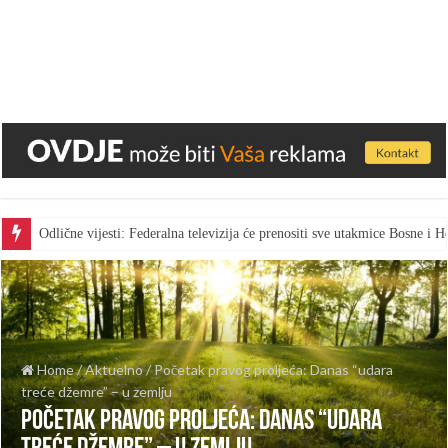
Odlične vijesti: Federalna televizija će prenositi sve utakmice Bosne i
Home
/
Aktuelno
/
Početak pravog proljeća: Danas “udara
treće džemre” – u zemlju
Početak pravog proljeća: Danas “udara