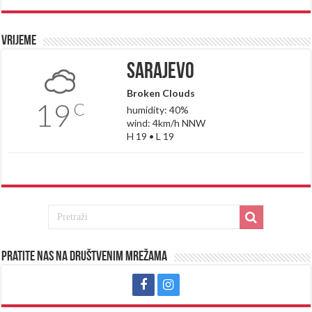
Vrijeme
Sarajevo
Broken Clouds
19
C
humidity: 40%
wind: 4km/h NNW
H 19 • L 19
Pratite nas na društvenim mrežama