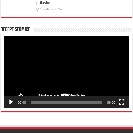
prilaska”
1 svibnja, 2026
Recept sedmice
Reproduktor
videozapisa
00:00
08:06