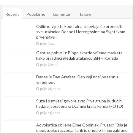
Recent
Popularno
komentari
Tagovi
Odlične vijesti: Federalna televizija će prenositi
sve utakmice Bosne i Hercegovine na Svjetskom
prvenstvu
prije 1 sat
Gest za pohvalu: Bingo skratio vrijeme marketa
kako bi radnici gledali utakmicu BiH – Kanada
prije 20 sati
Danas je Dan Arefata: Dan koji nosi posebnu
vrijednost
prije 2 tjedna
Suze i osmijesi govore sve: Prva grupa budućih
hadžija ispraćena iz Džamije kralja Fahda (FOTO)
prije 4 tjedna
Advokatica ubijene Elme Godinjak-Prusac: “Bila je
u postupku razvoda, Tarik je uhodio i imao zabranu