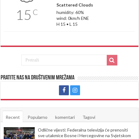
Scattered Clouds
15
C
humidity: 60%
wind: 0km/h ENE
H 15 • L 15
Pratite nas na društvenim mrežama
Recent
Popularno
komentari
Tagovi
Odlične vijesti: Federalna televizija će prenositi
sve utakmice Bosne i Hercegovine na Svjetskom