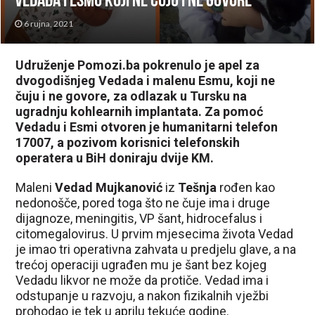
Vedada i Esmu koji ne čuju i ne govore
6 rujna, 2021
Udruženje Pomozi.ba pokrenulo je apel za
dvogodišnjeg Vedada i malenu Esmu, koji ne
čuju i ne govore, za odlazak u Tursku na
ugradnju kohlearnih implantata. Za pomoć
Vedadu i Esmi otvoren je humanitarni telefon
17007, a pozivom korisnici telefonskih
operatera u BiH doniraju dvije KM.
Maleni
Vedad Mujkanović
iz
Tešnja
rođen kao
nedonošče, pored toga što ne čuje ima i druge
dijagnoze, meningitis, VP šant, hidrocefalus i
citomegalovirus. U prvim mjesecima života Vedad
je imao tri operativna zahvata u predjelu glave, a na
trećoj operaciji ugrađen mu je šant bez kojeg
Vedadu likvor ne može da protiče. Vedad ima i
odstupanje u razvoju, a nakon fizikalnih vježbi
prohodao je tek u aprilu tekuće godine.