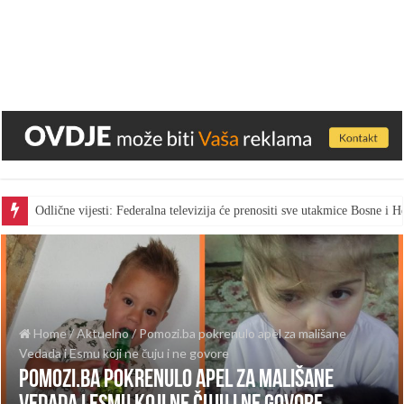
Odlične vijesti: Federalna televizija će prenositi sve utakmice Bosne i
Home
/
Aktuelno
/
Pomozi.ba pokrenulo apel za mališane
Vedada i Esmu koji ne čuju i ne govore
Pomozi.ba pokrenulo apel za mališane