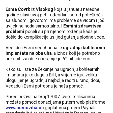
Esma Čovrk
iz
Visokog
koja u januaru naredne
godine slavi svoj peti rođendan, pored poteškoća
sa sluhom i govorom ima probleme sa vidom i još
uvijek ne hoda samostalno. I
Esmini zdravstveni
problemi
počeli su pri njenom rođenju kada je
došlo do komplikacija uslijed gutanja plodne vode.
Vedadu i Esmi neophodna je
ugradnja kohlearnih
implantata na oba uha
, a iznos koji je potrebno
prikupiti za obje operacije je 62 hiljade eura.
Kako su liste za čekanje na ugradnju kohlearnih
imlantata jako duge u BiH, a vrijeme igra veliku
ulogu, jer je ugradnju najbolje raditi u ranoj dobi,
Vedadu i Esmi potrebna je naša pomoć.
Pored poziva na broj 17007, ovim mališanima
možete pomoći donacijama putem web platforme
www.pomoziba.org
, uplatama putem Paypala ili