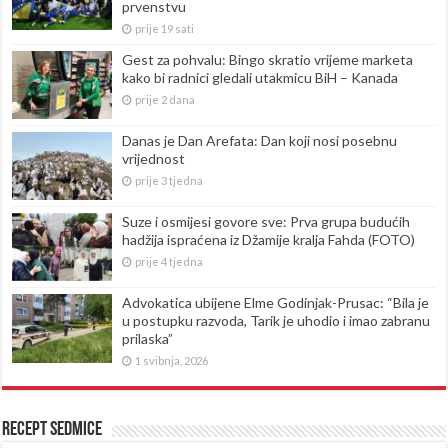
prvenstvu
prije 19 sati
Gest za pohvalu: Bingo skratio vrijeme marketa
kako bi radnici gledali utakmicu BiH – Kanada
prije 2 dana
Danas je Dan Arefata: Dan koji nosi posebnu
vrijednost
prije 3 tjedna
Suze i osmijesi govore sve: Prva grupa budućih
hadžija ispraćena iz Džamije kralja Fahda (FOTO)
prije 4 tjedna
Advokatica ubijene Elme Godinjak-Prusac: “Bila je
u postupku razvoda, Tarik je uhodio i imao zabranu
prilaska”
1 svibnja, 2026
Recept sedmice