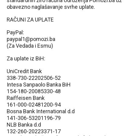
standardnih žiro računa Udruženja Pomozi.ba uz
obavezno naglašavanje svrhe uplate.
RAČUNI ZA UPLATE
PayPal:
paypal1@pomozi.ba
(Za Vedada i Esmu)
Za uplate iz BiH:
UniCredit Bank
338-730-22202506-52
Intesa Sanpaolo Banka BiH
154-180-20085330-48
Raiffeisen Bank
161-000-02481200-94
Bosna Bank International d.d
141-306-53201196-79
NLB Banka d.d
132-260-20223371-17