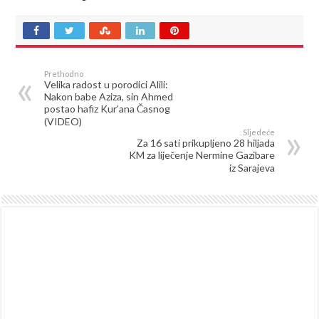
Prethodno
Velika radost u porodici Alili:
Nakon babe Aziza, sin Ahmed
postao hafiz Kur’ana Časnog
(VIDEO)
Sljedeće
Za 16 sati prikupljeno 28 hiljada
KM za liječenje Nermine Gazibare
iz Sarajeva