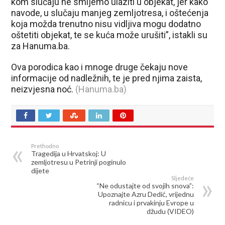
kom slučaju ne smijemo ulaziti u objekat, jer kako
navode, u slučaju manjeg zemljotresa, i oštećenja
koja možda trenutno nisu vidljiva mogu dodatno
oštetiti objekat, te se kuća može urušiti”, istakli su
za Hanuma.ba.
Ova porodica kao i mnoge druge čekaju nove
informacije od nadležnih, te je pred njima zaista,
neizvjesna noć.
(Hanuma.ba)
Prethodno
Tragedija u Hrvatskoj: U
zemljotresu u Petrinji poginulo
dijete
Sljedeće
“Ne odustajte od svojih snova”:
Upoznajte Azru Dedić, vrijednu
radnicu i prvakinju Evrope u
džudu (VIDEO)