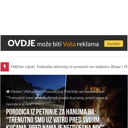
Odlične vijesti: Federalna televizija će prenositi sve utakmice Bosne i
Home
/
Aktuelno
/
Porodica iz Petrinje za Hanuma.ba:
“Trenutno smo uz vatru pred svojim kućama, pred nama je
neizvjesna noć”
Porodica iz Petrinje za Hanuma.ba:
“Trenutno smo uz vatru pred svojim