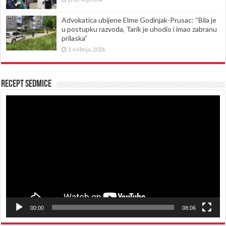
Advokatica ubijene Elme Godinjak-Prusac: “Bila je
u postupku razvoda, Tarik je uhodio i imao zabranu
prilaska”
1 svibnja, 2026
Recept sedmice
Reproduktor
videozapisa
00:00
08:06