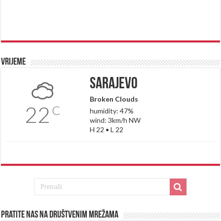
Vrijeme
Sarajevo
Broken Clouds
22
C
humidity: 47%
wind: 3km/h NW
H 22 • L 22
Pratite nas na društvenim mrežama