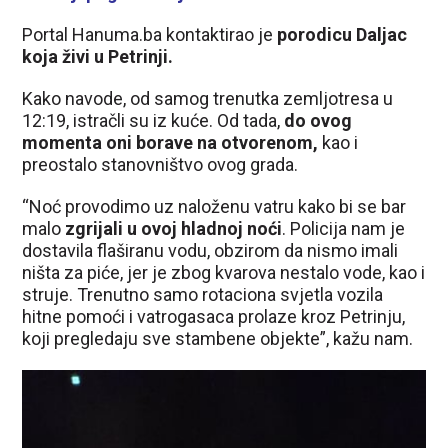
Portal Hanuma.ba kontaktirao je
porodicu Daljac
koja živi u Petrinji.
Kako navode, od samog trenutka zemljotresa u
12:19, istračli su iz kuće. Od tada,
do ovog
momenta oni borave na otvorenom,
kao i
preostalo stanovništvo ovog grada.
“Noć provodimo uz naloženu vatru kako bi se bar
malo
zgrijali u ovoj hladnoj noći
. Policija nam je
dostavila flaširanu vodu, obzirom da nismo imali
ništa za piće, jer je zbog kvarova nestalo vode, kao i
struje. Trenutno samo rotaciona svjetla vozila
hitne pomoći i vatrogasaca prolaze kroz Petrinju,
koji pregledaju sve stambene objekte”, kažu nam.