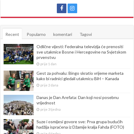
Recent
Popularno
komentari
Tagovi
Odlične vijesti: Federalna televizija će prenositi
sve utakmice Bosne i Hercegovine na Svjetskom
prvenstvu
prije 1 dan
Gest za pohvalu: Bingo skratio vrijeme marketa
kako bi radnici gledali utakmicu BiH – Kanada
prije 2 dana
Danas je Dan Arefata: Dan koji nosi posebnu
vrijednost
prije 3 tjedna
Suze i osmijesi govore sve: Prva grupa budućih
hadžija ispraćena iz Džamije kralja Fahda (FOTO)
prije 4 tjedna