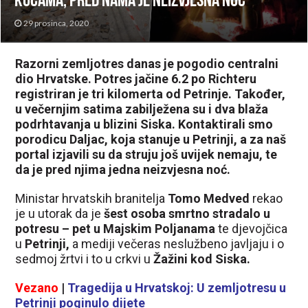
kućama, pred nama je neizvjesna noć”
29 prosinca, 2020
Razorni zemljotres danas je pogodio centralni
dio Hrvatske. Potres jačine 6.2 po Richteru
registriran je tri kilomerta od Petrinje. Također,
u večernjim satima zabilježena su i dva blaža
podrhtavanja u blizini Siska. Kontaktirali smo
porodicu Daljac, koja stanuje u Petrinji, a za naš
portal izjavili su da struju još uvijek nemaju, te
da je pred njima jedna neizvjesna noć.
Ministar hrvatskih branitelja
Tomo Medved
rekao
je u utorak da je
šest osoba smrtno stradalo u
potresu – pet u Majskim Poljanama
te djevojčica
u
Petrinji,
a mediji večeras neslužbeno javljaju i o
sedmoj žrtvi i to u crkvi u
Žažini kod Siska.
Vezano
|
Tragedija u Hrvatskoj: U zemljotresu u
Petrinji poginulo dijete