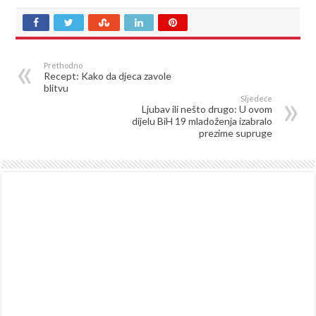
Prethodno
Recept: Kako da djeca zavole
blitvu
Sljedeće
Ljubav ili nešto drugo: U ovom
dijelu BiH 19 mladoženja izabralo
prezime supruge