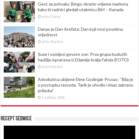
Gest za pohvalu: Bingo skratio vrijeme marketa
kako bi radnici gledali utakmicu BiH – Kanada
prije 2 dana
Danas je Dan Arefata: Dan koji nosi posebnu
vrijednost
prije 3 tjedna
Suze i osmijesi govore sve: Prva grupa budućih
hadžija ispraćena iz Džamije kralja Fahda (FOTO)
prije 4 tjedna
Advokatica ubijene Elme Godinjak-Prusac: “Bila je
u postupku razvoda, Tarik je uhodio i imao zabranu
prilaska”
1 svibnja, 2026
Recept sedmice
Reproduktor
videozapisa