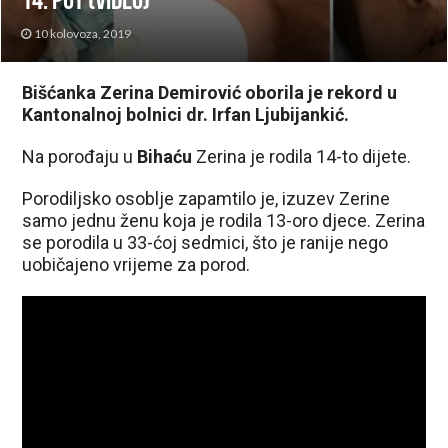
14. put (VIDEO)
10 kolovoza, 2019
Bišćanka Zerina Demirović oborila je rekord u
Kantonalnoj bolnici dr. Irfan Ljubijankić.
Na porođaju u
Bihaću
Zerina je rodila 14-to dijete.
Porodiljsko osoblje zapamtilo je, izuzev Zerine
samo jednu ženu koja je rodila 13-oro djece. Zerina
se porodila u 33-ćoj sedmici, što je ranije nego
uobičajeno vrijeme za porod.