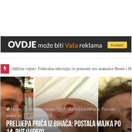
Odlične vijesti: Federalna televizija će prenositi sve utakmice Bosne i
Home
/
Porodične teme
/
Prelijepa priča iz Bihaća: Postala
majka po 14. put (VIDEO)
Prelijepa priča iz Bihaća: Postala majka po