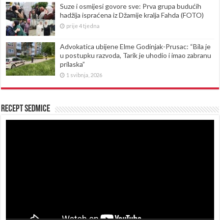
Suze i osmijesi govore sve: Prva grupa budućih
hadžija ispraćena iz Džamije kralja Fahda (FOTO)
prije 4 tjedna
Advokatica ubijene Elme Godinjak-Prusac: “Bila je
u postupku razvoda, Tarik je uhodio i imao zabranu
prilaska”
1 svibnja, 2026
Recept sedmice
Reproduktor
videozapisa