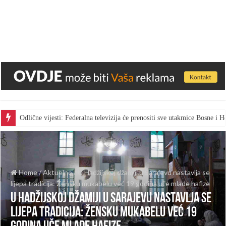
Odlične vijesti: Federalna televizija će prenositi sve utakmice Bosne i
Home
/
Aktuelno
/
U Hadžijskoj džamiji u Sarajevu nastavlja se
lijepa tradicija: Žensku mukabelu već 19 godina uče mlade hafize
U Hadžijskoj džamiji u Sarajevu nastavlja se
lijepa tradicija: Žensku mukabelu već 19