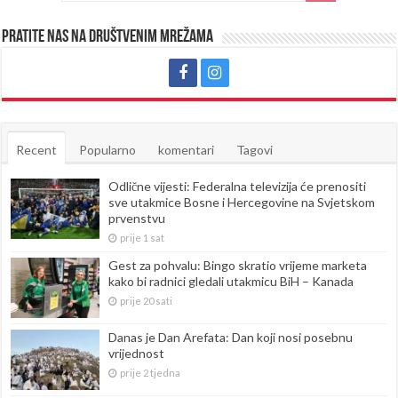
Pratite nas na društvenim mrežama
Recent
Popularno
komentari
Tagovi
Odlične vijesti: Federalna televizija će prenositi
sve utakmice Bosne i Hercegovine na Svjetskom
prvenstvu
prije 1 sat
Gest za pohvalu: Bingo skratio vrijeme marketa
kako bi radnici gledali utakmicu BiH – Kanada
prije 20 sati
Danas je Dan Arefata: Dan koji nosi posebnu
vrijednost
prije 2 tjedna