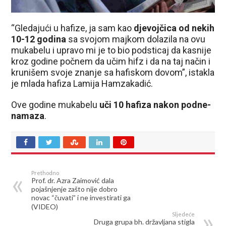
“Gledajući u hafize, ja sam kao
djevojčica od nekih
10-12 godina
sa svojom majkom dolazila na ovu
mukabelu i upravo mi je to bio podsticaj da kasnije
kroz godine počnem da učim hifz i da na taj način i
krunišem svoje znanje sa hafiskom dovom”, istakla
je mlada hafiza Lamija Hamzakadić.
Ove godine mukabelu
uči 10 hafiza nakon podne-
namaza
.
Prethodno
Prof. dr. Azra Zaimović dala
pojašnjenje zašto nije dobro
novac “čuvati” i ne investirati ga
(VIDEO)
Sljedeće
Druga grupa bh. državljana stigla