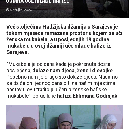
godina uče mlade hafize
6 ožujka, 2026
Već stoljećima Hadžijska džamija u Sarajevu je
tokom mjeseca ramazana prostor u kojem se uči
ženska mukabela, a u posljednjih 19 godina
mukabelu u ovoj džamiji uče mlade hafize iz
Sarajeva.
“Mukabela je od dana kada je pokrenuta dosta
posjećena,
dolaze nam djeca, žene i djevojke
.
Posebno nam je drago što dolaze djeca. Nadamo
se da će oni jednog dana biti na našim mjestima i
nastaviti ovu tradiciju učenja ženske hafiske
mukabele”, poručila je
hafiza Ehlimana Godinjak
.