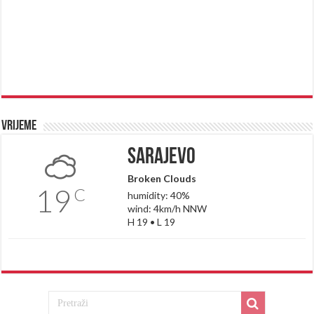
Vrijeme
Sarajevo
Broken Clouds
19
C
humidity: 40%
wind: 4km/h NNW
H 19 • L 19