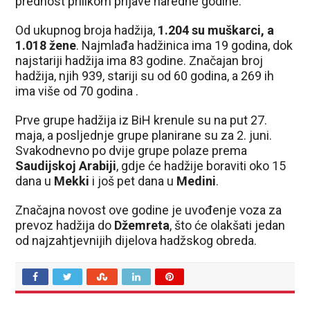
prednost prilikom prijave naredne godine.
Od ukupnog broja hadžija,
1.204 su muškarci, a
1.018 žene
. Najmlađa hadžinica ima 19 godina, dok
najstariji hadžija ima 83 godine. Značajan broj
hadžija, njih 939, stariji su od 60 godina, a 269 ih
ima više od 70 godina .
Prve grupe hadžija iz BiH krenule su na put 27.
maja, a posljednje grupe planirane su za 2. juni.
Svakodnevno po dvije grupe polaze prema
Saudijskoj Arabiji
, gdje će hadžije boraviti oko 15
dana u
Mekki
i još pet dana u
Medini
.
Značajna novost ove godine je uvođenje voza za
prevoz hadžija do
Džemreta
, što će olakšati jedan
od najzahtjevnijih dijelova hadžskog obreda.