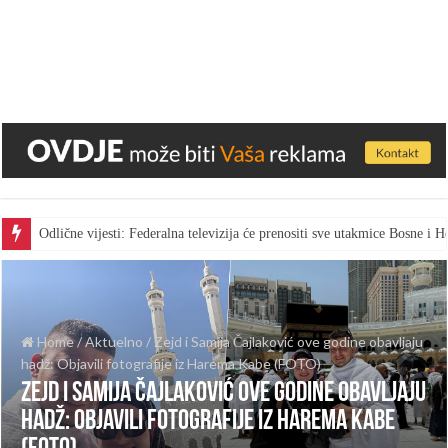
Odlične vijesti: Federalna televizija će prenositi sve utakmice Bosne i
Home
/
Aktuelno
/
Zejd i Samija Čajlaković ove godine obavljaju
hadž: Objavili fotografije iz Harema Kabe (FOTO)
Zejd i Samija Čajlaković ove godine obavljaju
hadž: Objavili fotografije iz Harema Kabe