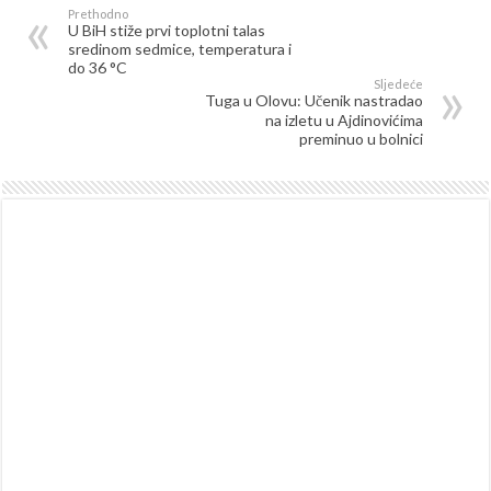
Prethodno
U BiH stiže prvi toplotni talas
sredinom sedmice, temperatura i
do 36 °C
Sljedeće
Tuga u Olovu: Učenik nastradao
na izletu u Ajdinovićima
preminuo u bolnici