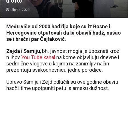
(FOTO)
1 lipnja, 2025
Među više od 2000 hadžija koje su iz Bosne i
Hercegovine otputovali da bi obavili hadž, našao
se i bračni par Čajlaković.
Zejda
i
Samiju
, bh. javnost mogla je upoznati kroz
njihov
You Tube kanal
na kome objavljuju dnevne i
sedmične vlogove u kojima na zanimljiv način
prezentuju svakodnevnicu jedne porodice.
Upravo Samija i Zejd odlučili su ove godine obaviti
hadž i time upotpuniti petu islamsku dužnost.