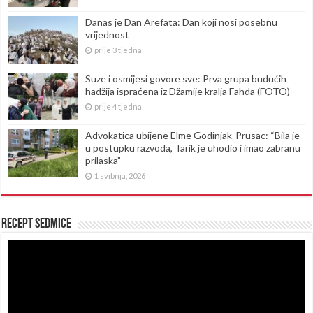
Danas je Dan Arefata: Dan koji nosi posebnu
vrijednost
prije 3 tjedna
Suze i osmijesi govore sve: Prva grupa budućih
hadžija ispraćena iz Džamije kralja Fahda (FOTO)
prije 4 tjedna
Advokatica ubijene Elme Godinjak-Prusac: “Bila je
u postupku razvoda, Tarik je uhodio i imao zabranu
prilaska”
1 svibnja, 2026
Recept sedmice
Reproduktor
videozapisa