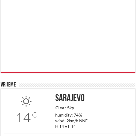
Vrijeme
Sarajevo
Clear Sky
14
C
humidity: 74%
wind: 2km/h NNE
H 14 • L 14