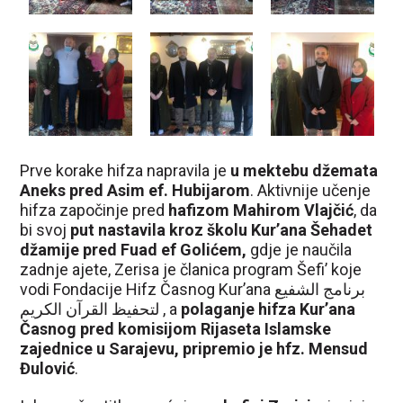
Prve korake hifza napravila je
u mektebu džemata
Aneks pred Asim ef. Hubijarom
. Aktivnije učenje
hifza započinje pred
hafizom Mahirom Vlajčić
, da
bi svoj
put nastavila kroz školu Kur’ana Šehadet
džamije pred Fuad ef Golićem,
gdje je naučila
zadnje ajete, Zerisa je članica program Šefi’ koje
vodi Fondacije Hifz Časnog Kur’ana برنامج الشفيع
لتحفيظ القرآن الكريم , a
polaganje hifza Kur’ana
Časnog pred komisijom Rijaseta Islamske
zajednice u Sarajevu, pripremio je hfz. Mensud
Đulović
.