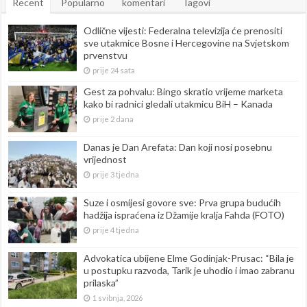
Recent
Popularno
komentari
Tagovi
Odlične vijesti: Federalna televizija će prenositi
sve utakmice Bosne i Hercegovine na Svjetskom
prvenstvu
prije 24 sata
Gest za pohvalu: Bingo skratio vrijeme marketa
kako bi radnici gledali utakmicu BiH – Kanada
prije 2 dana
Danas je Dan Arefata: Dan koji nosi posebnu
vrijednost
prije 3 tjedna
Suze i osmijesi govore sve: Prva grupa budućih
hadžija ispraćena iz Džamije kralja Fahda (FOTO)
prije 4 tjedna
Advokatica ubijene Elme Godinjak-Prusac: “Bila je
u postupku razvoda, Tarik je uhodio i imao zabranu
prilaska”
1 svibnja, 2026