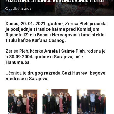
posljednje stranice Kur’ana Časnog (FOTO)
20 siječnja, 2021
Danas, 20. 01. 2021. godine, Zerisa Pleh proučila
je posljednje stranice hatme pred Komisijom
Rijaseta IZ-e u Bosni i Hercegovini i time stekla
titulu hafize Kur’ana Časnog.
Zerisa Pleh, kćerka
Amela i Saime Pleh
, rođena je
u
30.09.2004. godine u Sarajevu,
piše
Hanuma.ba
.
Učenica je
drugog razreda Gazi Husrev- begove
medrese u Sarajevu
.