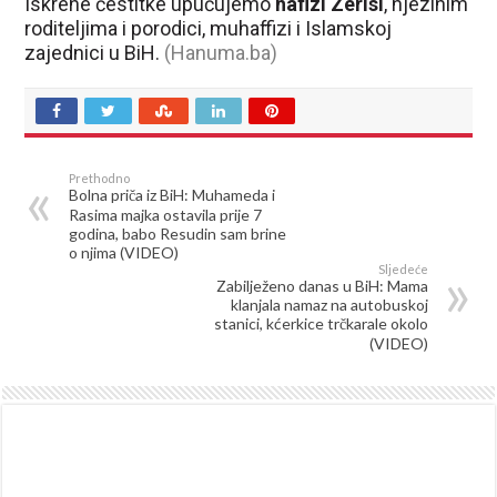
Iskrene čestitke upućujemo
hafizi Zerisi
, njezinim
roditeljima i porodici, muhaffizi i Islamskoj
zajednici u BiH.
(Hanuma.ba)
Prethodno
Bolna priča iz BiH: Muhameda i
Rasima majka ostavila prije 7
godina, babo Resudin sam brine
o njima (VIDEO)
Sljedeće
Zabilježeno danas u BiH: Mama
klanjala namaz na autobuskoj
stanici, kćerkice trčkarale okolo
(VIDEO)