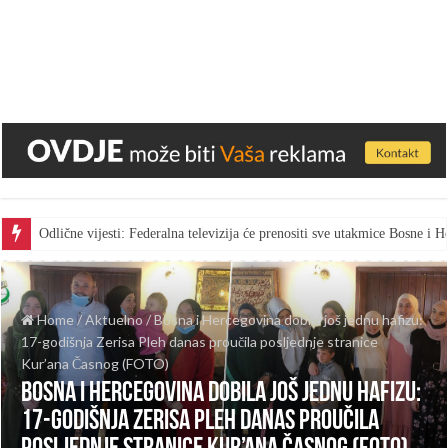
Odlične vijesti: Federalna televizija će prenositi sve utakmice Bosne i
Home
/
Aktuelno
/
Bosna i Hercegovina dobila još jednu hafizu:
17-godišnja Zerisa Pleh danas proučila posljednje stranice
Kur’ana Časnog (FOTO)
Bosna i Hercegovina dobila još jednu hafizu:
17-godišnja Zerisa Pleh danas proučila