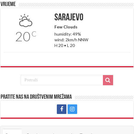
Vrijeme
Sarajevo
Few Clouds
20
C
humidity: 49%
wind: 2km/h NNW
H 20 • L 20
Pratite nas na društvenim mrežama