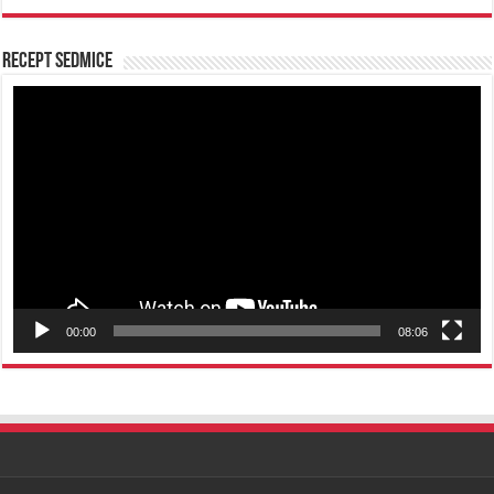
Recept sedmice
Reproduktor
videozapisa
00:00
08:06