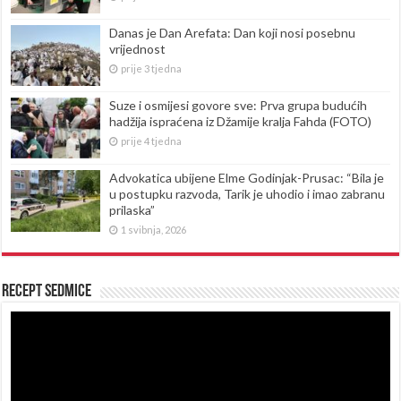
Danas je Dan Arefata: Dan koji nosi posebnu
vrijednost
prije 3 tjedna
Suze i osmijesi govore sve: Prva grupa budućih
hadžija ispraćena iz Džamije kralja Fahda (FOTO)
prije 4 tjedna
Advokatica ubijene Elme Godinjak-Prusac: “Bila je
u postupku razvoda, Tarik je uhodio i imao zabranu
prilaska”
1 svibnja, 2026
Recept sedmice
Reproduktor
videozapisa