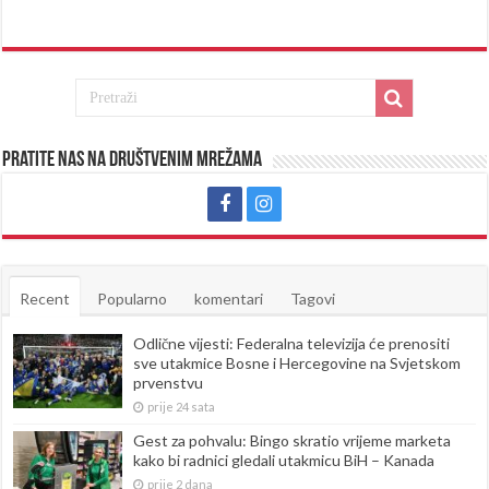
Pratite nas na društvenim mrežama
Recent
Popularno
komentari
Tagovi
Odlične vijesti: Federalna televizija će prenositi
sve utakmice Bosne i Hercegovine na Svjetskom
prvenstvu
prije 24 sata
Gest za pohvalu: Bingo skratio vrijeme marketa
kako bi radnici gledali utakmicu BiH – Kanada
prije 2 dana