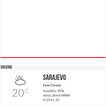
Vrijeme
Sarajevo
Few Clouds
20
C
humidity: 49%
wind: 2km/h NNW
H 20 • L 20