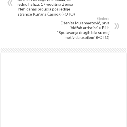
jednu hafizu: 17-godišnja Zerisa
Pleh danas proučila posljednje
stranice Kur’ana Časnog (FOTO)
Sljedeće
Dženita Mulahmetović, prva
‘hidžab artistica’ u BiH:
“Sputavanja drugih bila su moj
motiv da uspijem” (FOTO)