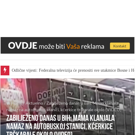
Odlične vijesti: Federalna televizija će prenositi sve utakmice Bosne i
Home
/
Aktuelno
/
Zabilježeno danas u BiH: Mama klanjala
namaz na autobuskoj stanici, kćerkice trčkarale okolo (VIDEO)
Zabilježeno danas u BiH: Mama klanjala
namaz na autobuskoj stanici, kćerkice