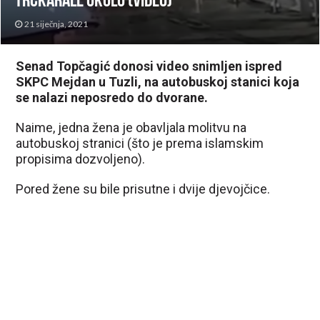
trčkarale okolo (VIDEO)
21 siječnja, 2021
Senad Topčagić donosi video snimljen ispred
SKPC Mejdan u Tuzli, na autobuskoj stanici koja
se nalazi neposredo do dvorane.
Naime, jedna žena je obavljala molitvu na
autobuskoj stranici (što je prema islamskim
propisima dozvoljeno).
Pored žene su bile prisutne i dvije djevojčice.