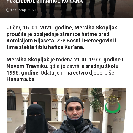
posljednje stranice Kur’ana
17 siječnja, 2021
Jučer, 16. 01. 2021. godine, Mersiha Skopljak
proučila je posljednje stranice hatme pred
Komisijom Rijaseta IZ-e Bosni i Hercegovini i
time stekla titilu hafiza Kur’ana.
Mersiha Skopljak
je rođena
21.01.1977. godine u
Novom Travniku
. gdje je završila
srednju školu
1996. godine
. Udata je i ima četvro djece, piše
Hanuma.ba
.