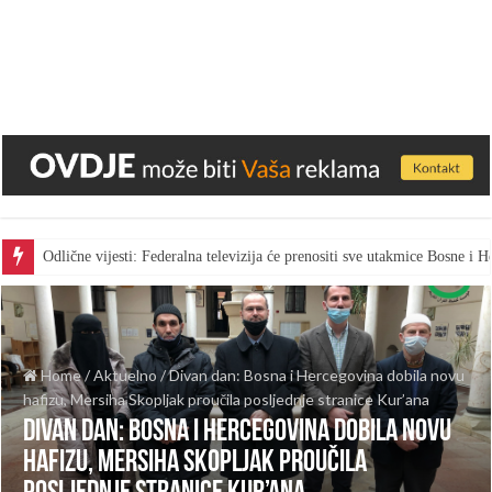
Odlične vijesti: Federalna televizija će prenositi sve utakmice Bosne i
Home
/
Aktuelno
/
Divan dan: Bosna i Hercegovina dobila novu
hafizu, Mersiha Skopljak proučila posljednje stranice Kur’ana
Divan dan: Bosna i Hercegovina dobila novu
hafizu, Mersiha Skopljak proučila