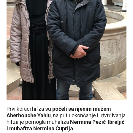
Prvi koraci hifza su
počeli sa njenim mužem
Aberhouche Yahiu
, na putu okončanje i utvrđivanja
hifza je pomogla muhafiza
Nermina Pezić-Ibreljić
i muhafiza Nermina Ćuprija
.