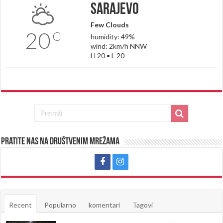
Sarajevo
Few Clouds
20
C
humidity: 49%
wind: 2km/h NNW
H 20 • L 20
Pratite nas na društvenim mrežama
Recent
Popularno
komentari
Tagovi