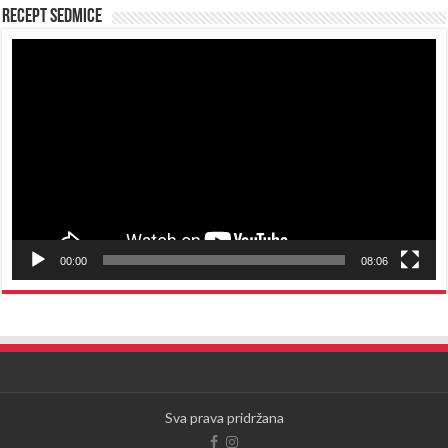
Recept sedmice
Reproduktor
videozapisa
00:00
08:06
Sva prava pridržana