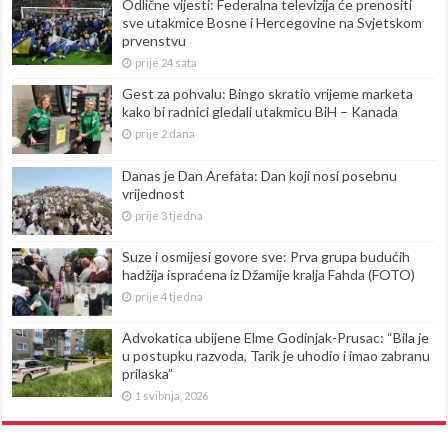
Odlične vijesti: Federalna televizija će prenositi
sve utakmice Bosne i Hercegovine na Svjetskom
prvenstvu
prije 24 sata
Gest za pohvalu: Bingo skratio vrijeme marketa
kako bi radnici gledali utakmicu BiH – Kanada
prije 2 dana
Danas je Dan Arefata: Dan koji nosi posebnu
vrijednost
prije 3 tjedna
Suze i osmijesi govore sve: Prva grupa budućih
hadžija ispraćena iz Džamije kralja Fahda (FOTO)
prije 4 tjedna
Advokatica ubijene Elme Godinjak-Prusac: “Bila je
u postupku razvoda, Tarik je uhodio i imao zabranu
prilaska”
1 svibnja, 2026