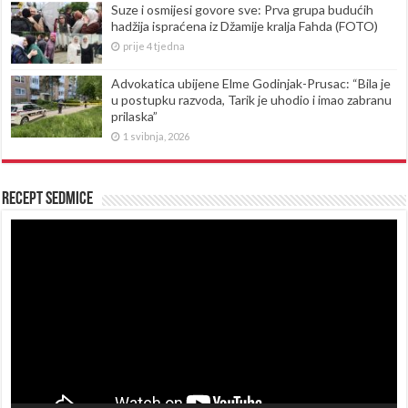
Suze i osmijesi govore sve: Prva grupa budućih
hadžija ispraćena iz Džamije kralja Fahda (FOTO)
prije 4 tjedna
Advokatica ubijene Elme Godinjak-Prusac: “Bila je
u postupku razvoda, Tarik je uhodio i imao zabranu
prilaska”
1 svibnja, 2026
Recept sedmice
Reproduktor
videozapisa