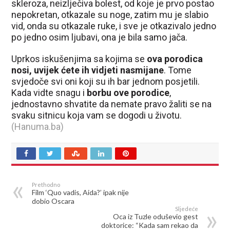
skleroza, neizlječiva bolest, od koje je prvo postao
nepokretan, otkazale su noge, zatim mu je slabio
vid, onda su otkazale ruke, i sve je otkazivalo jedno
po jedno osim ljubavi, ona je bila samo jača.
Uprkos iskušenjima sa kojima se
ova porodica
nosi, uvijek ćete ih vidjeti nasmijane
. Tome
svjedoče svi oni koji su ih bar jednom posjetili.
Kada vidte snagu i
borbu ove porodice
,
jednostavno shvatite da nemate pravo žaliti se na
svaku sitnicu koja vam se dogodi u životu.
(Hanuma.ba)
Prethodno
Film ‘Quo vadis, Aida?’ ipak nije
dobio Oscara
Sljedeće
Oca iz Tuzle oduševio gest
doktorice: “Kada sam rekao da