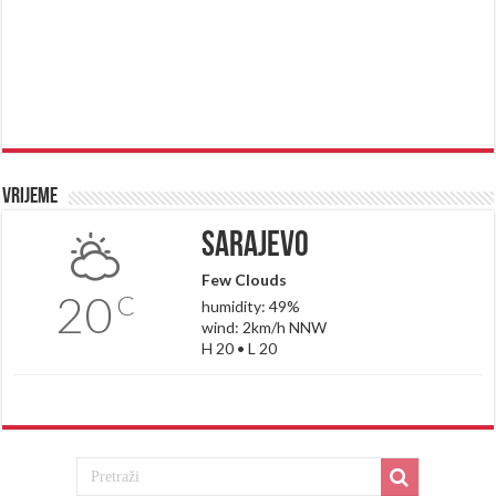
Vrijeme
Sarajevo
Few Clouds
20
C
humidity: 49%
wind: 2km/h NNW
H 20 • L 20