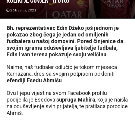
koliki je čovjek” (FOTO)
26 travnja, 2021
Bh. reprezentativac Edin Džeko još jednom je
pokazao zbog čega je jedan od omiljenih
fudbalera u našoj domovini. Pored činjenice da
svojim igrama oduševljava ljubitelje fudbala,
Edin i van terena pokazuje svoju veličinu.
Naime, naš fudbaler odlučio je tokom mjeseca
Ramazana, dres sa svojim potpisom pokloniti
efendiji Esedu Ahmišu
.
Ovu lijepu vijest na svom Facebook profilu
podijelila je Esedova
supruga Mahira
, koja je naišla
na oduševljenje svih prijatelja, te pratilaca porodice
Ahmiš.