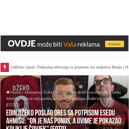
Odlične vijesti: Federalna televizija će prenositi sve utakmice Bosne i
Home
/
Aktuelno
/
Edin Džeko poslao dres sa potpisom Esedu
Ahmišu: “On je naš ponos, a ovime je pokazao koliki je čovjek”
(FOTO)
Edin Džeko poslao dres sa potpisom Esedu
Ahmišu: “On je naš ponos, a ovime je pokazao