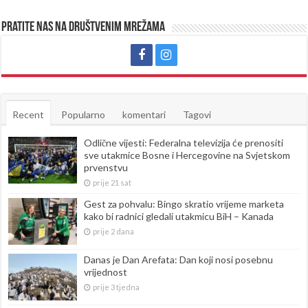
Pratite nas na društvenim mrežama
Recent
Popularno
komentari
Tagovi
Odlične vijesti: Federalna televizija će prenositi
sve utakmice Bosne i Hercegovine na Svjetskom
prvenstvu
prije 21 sat
Gest za pohvalu: Bingo skratio vrijeme marketa
kako bi radnici gledali utakmicu BiH – Kanada
prije 2 dana
Danas je Dan Arefata: Dan koji nosi posebnu
vrijednost
prije 3 tjedna