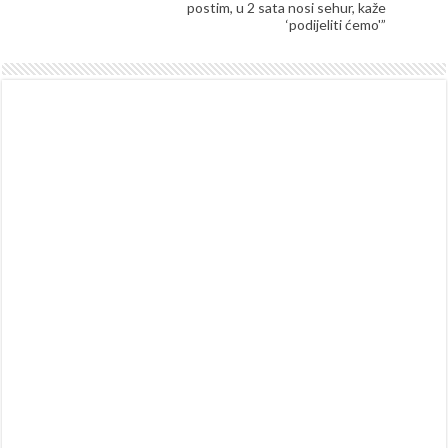
postim, u 2 sata nosi sehur, kaže
‘podijeliti ćemo'”