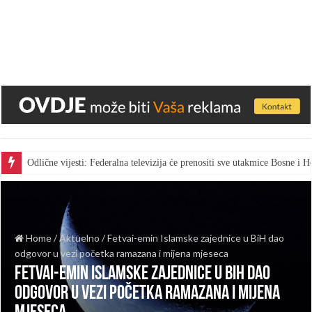
Odlične vijesti: Federalna televizija će prenositi sve utakmice Bosne i
Home
/
Aktuelno
/
Fetvai-emin Islamske zajednice u BiH dao
odgovor u vezi početka ramazana i mijena mjeseca
Fetvai-emin Islamske zajednice u BiH dao
odgovor u vezi početka ramazana i mijena