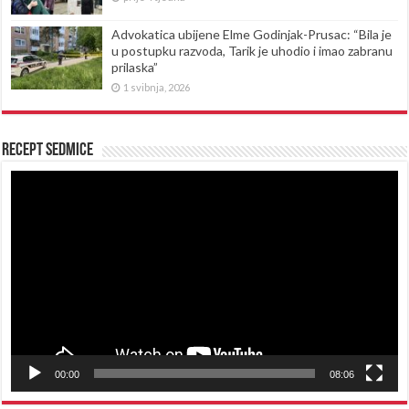
Advokatica ubijene Elme Godinjak-Prusac: “Bila je
u postupku razvoda, Tarik je uhodio i imao zabranu
prilaska”
1 svibnja, 2026
Recept sedmice
Reproduktor
videozapisa
00:00
08:06