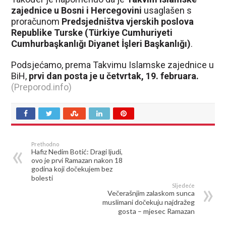
zajednice u Bosni i Hercegovini
usaglašen s
proračunom
Predsjedništva vjerskih poslova
Republike Turske (Türkiye Cumhuriyeti
Cumhurbaşkanlığı Diyanet İşleri Başkanlığı)
.
Podsjećamo, prema Takvimu Islamske zajednice u
BiH,
prvi dan posta je u četvrtak, 19. februara.
(Preporod.info)
Prethodno
Hafiz Nedim Botić: Dragi ljudi,
ovo je prvi Ramazan nakon 18
godina koji dočekujem bez
bolesti
Sljedeće
Večerašnjim zalaskom sunca
muslimani dočekuju najdražeg
gosta – mjesec Ramazan