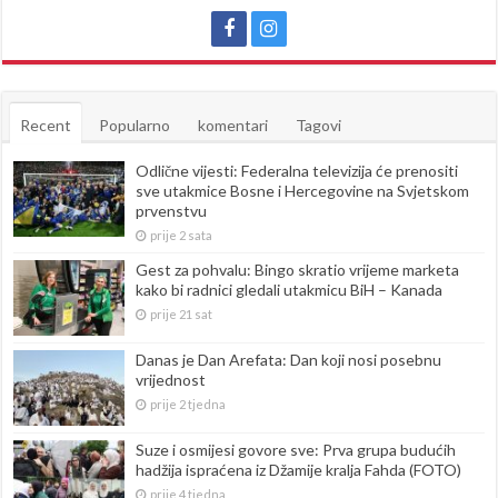
Recent
Popularno
komentari
Tagovi
Odlične vijesti: Federalna televizija će prenositi
sve utakmice Bosne i Hercegovine na Svjetskom
prvenstvu
prije 2 sata
Gest za pohvalu: Bingo skratio vrijeme marketa
kako bi radnici gledali utakmicu BiH – Kanada
prije 21 sat
Danas je Dan Arefata: Dan koji nosi posebnu
vrijednost
prije 2 tjedna
Suze i osmijesi govore sve: Prva grupa budućih
hadžija ispraćena iz Džamije kralja Fahda (FOTO)
prije 4 tjedna