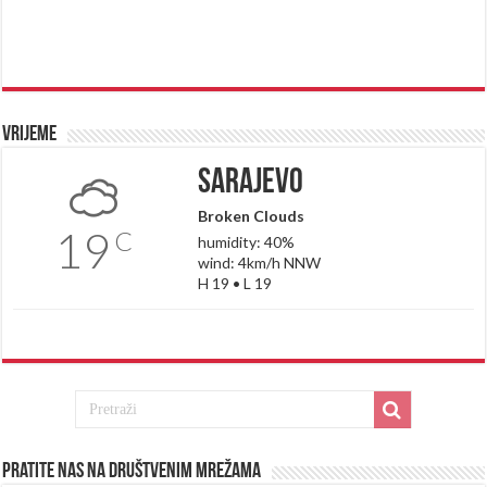
Vrijeme
Sarajevo
Broken Clouds
19
C
humidity: 40%
wind: 4km/h NNW
H 19 • L 19
Pratite nas na društvenim mrežama