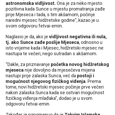
astronomska vidljivost.
Ona je za neko mjesto
pozitivna kada Sunce u mjestu promatranja zađe
prije Mjeseca i tada, s tim akšamom, počinje
naredni mjesec hidžretske godine”, kazao je u
svom odgovoru fetvai-emin.
Naglasio je da, ako je
vidljivost negativna ili nula,
tj. ako Sunce zađe poslije Mjeseca
, odnosno u
isto vrijeme kada i Mjesec, hidžretski mjesec ne
nastupa te večeri, nego sutradan s akšamom.
“Dakle, za priznavanje
početka novog hidžretskog
mjeseca
nije dovoljno da mjesečeva mijena
nastupi prije zalaska Sunca, već da
postoji i
mogućnost njegovog fizičkog viđenja
. Prema
tome, novi hidžretski mjesec počinje prve večeri
nakon zalaska Sunca kada se ostvari mogućnost
fizičkog viđenja mlađaka”, dodao je u svom
odgovoru fetvai-emin.
Također je napomenuo da je
Takvim Islamske