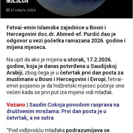
mjeseca
17 veljače, 2026
Fetvai-emin Islamske zajednice u Bosni i
Hercegovini doc.dr. Ahmed-ef. Purdić dao je
odgovor u vezi početka ramazana 2026. godine i
mijena mjeseca.
Na upit da ako je mijena
u utorak, 17.2.2026.
godine, koja je danas potvrđena u Saudijskoj
Arabiji
, zbog čega je u
četvrtak prvi dan posta za
muslimane u Bosni i Hercegovini i Evropi
, fetvai-
emin pojasnio je da hidžretski mjesec počinje one
večeri kada se prvi put iza mijene vidi mlađak.
Vezano
|
Saudin Cokoja povodom rasprava na
društvenim mrežama: Prvi dan posta je u
četvrtak, a ne sutra
“Pod vidljivošću mlađaka
podrazumijeva se