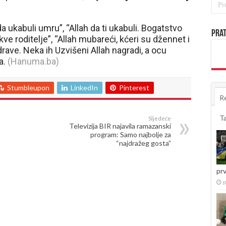
a ukabuli umru”, “Allah da ti ukabuli. Bogatstvo
Prat
kve roditelje”, “Allah mubareći, kćeri su džennet i
drave. Neka ih Uzvišeni Allah nagradi, a ocu
a.
(Hanuma.ba)
Stumbleupon
LinkedIn
Pinterest
R
T
Sljedeće
Televizija BIR najavila ramazanski
program: Samo najbolje za
“najdražeg gosta”
pr
p