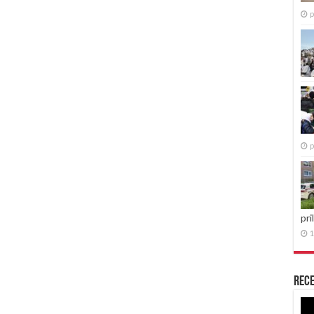
p
p
pri
1
Rece
Re