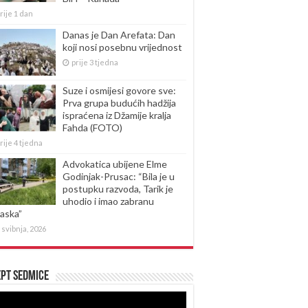
rije 1 dan
Danas je Dan Arefata: Dan
koji nosi posebnu vrijednost
prije 3 tjedna
Suze i osmijesi govore sve:
Prva grupa budućih hadžija
ispraćena iz Džamije kralja
Fahda (FOTO)
rije 4 tjedna
Advokatica ubijene Elme
Godinjak-Prusac: “Bila je u
postupku razvoda, Tarik je
uhodio i imao zabranu
laska”
 svibnja, 2026
pt sedmice
produktor