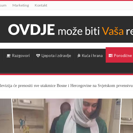
ssum
Marketing
Kontakt
Razgovori
Ljepota i zdravlje
Kuća i hrana
Porodične
televizija će prenositi sve utakmice Bosne i Hercegovine na Svjetskom prvenstvu