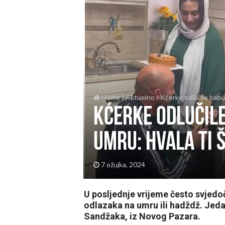
Home
/
Aktuelno
/
Kćerke odlučile babu
Kćerke odlučil
umru: Hvala ti š
7 ožujka, 2024
U posljednje vrijeme često svje
odlazaka na umru ili hadždž. Jeda
Sandžaka, iz Novog Pazara.