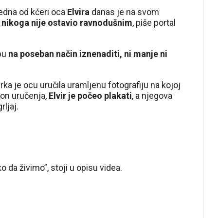
edna od kćeri oca
Elvira
danas je na svom
i nikoga nije ostavio ravnodušnim
, piše portal
abu
na poseban način iznenaditi, ni manje ni
ka je ocu uručila uramljenu fotografiju na kojoj
kon uručenja,
Elvir je počeo plakati
, a njegova
ljaj.
ko da živimo”, stoji u opisu videa.