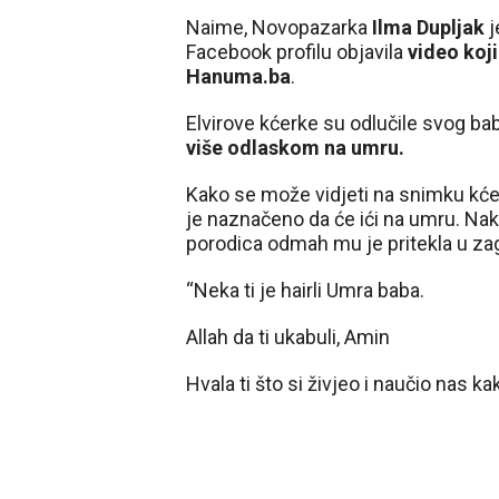
Naime, Novopazarka
Ilma Dupljak
j
Facebook profilu objavila
video koj
Hanuma.ba
.
Elvirove kćerke su odlučile svog b
više odlaskom na umru.
Kako se može vidjeti na snimku kćer
je naznačeno da će ići na umru. Na
porodica odmah mu je pritekla u zagr
“Neka ti je hairli Umra baba.
Allah da ti ukabuli, Amin
Hvala ti što si živjeo i naučio nas ka