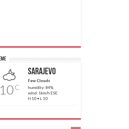
eme
Sarajevo
Few Clouds
10
C
humidity: 84%
wind: 1km/h ESE
H 10 • L 10