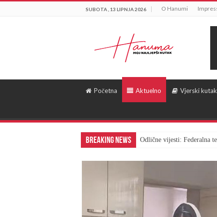
O Hanumi
Impre
SUBOTA , 13 LIPNJA 2026
Početna
Aktuelno
Vjerski kutak
Breaking News
Odlične vijesti: Federalna 