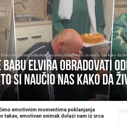
 Elvira obradovati odlaskom na umru: Hvala ti što si naučio nas kako da ž
e babu Elvira obradovati o
to si naučio nas kako da ži
dočimo emotivnim momentima poklanjanja
n takav, emotivan snimak dolazi nam iz srca