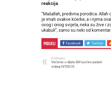
reakcija
.
“Mašallah, predivna porodica. Allah d
je imati ovakve kćerke, a i njima ova
ovog i onog svijeta, neka su žive i z
ukabuli”, samo su neki od komentar
Facebook
Twitter
Podijeli
Prethodno
Večeras u dijelu BiH počeo padati
snijeg (VIDEO)