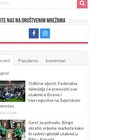
ite nas na društvenim mrežama
ecent
Popularno
komentari
agovi
Odlične vijesti: Federalna
televizija će prenositi sve
utakmice Bosne i
Hercegovine na Svjetskom
venstvu
rije 11 sati
Gest za pohvalu: Bingo
skratio vrijeme marketa kako
bi radnici gledali utakmicu
BiH – Kanada