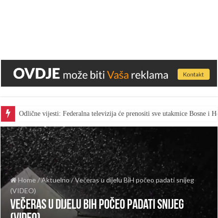
Odlične vijesti: Federalna televizija će prenositi sve utakmice Bosne i
Home
/
Aktuelno
/
Večeras u dijelu BiH počeo padati snijeg
(VIDEO)
Večeras u dijelu BiH počeo padati snijeg