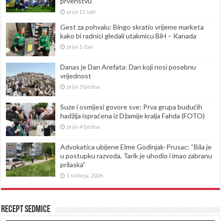
prvenstvu
prije 11 sati
Gest za pohvalu: Bingo skratio vrijeme marketa
kako bi radnici gledali utakmicu BiH – Kanada
prije 1 dan
Danas je Dan Arefata: Dan koji nosi posebnu
vrijednost
prije 3 tjedna
Suze i osmijesi govore sve: Prva grupa budućih
hadžija ispraćena iz Džamije kralja Fahda (FOTO)
prije 4 tjedna
Advokatica ubijene Elme Godinjak-Prusac: “Bila je
u postupku razvoda, Tarik je uhodio i imao zabranu
prilaska”
1 svibnja, 2026
Recept sedmice