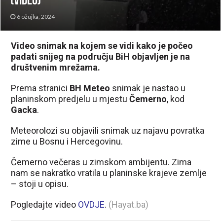
(VIDEO)
6 ožujka, 2024
Video snimak na kojem se vidi kako je počeo
padati snijeg na području BiH objavljen je na
društvenim mrežama.
Prema stranici
BH Meteo
snimak je nastao u
planinskom predjelu u mjestu
Čemerno
, kod
Gacka
.
Meteorolozi su objavili snimak uz najavu povratka
zime u Bosnu i Hercegovinu.
Čemerno večeras u zimskom ambijentu. Zima
nam se nakratko vratila u planinske krajeve zemlje
– stoji u opisu.
Pogledajte video
OVDJE
.
(Hayat.ba)