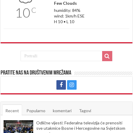
Few Clouds
10
C
humidity: 84%
wind: 1km/h ESE
H 10 • L 10
Pratite nas na društvenim mrežama
Recent
Popularno
komentari
Tagovi
Odlične vijesti: Federalna televizija će prenositi
sve utakmice Bosne i Hercegovine na Svjetskom