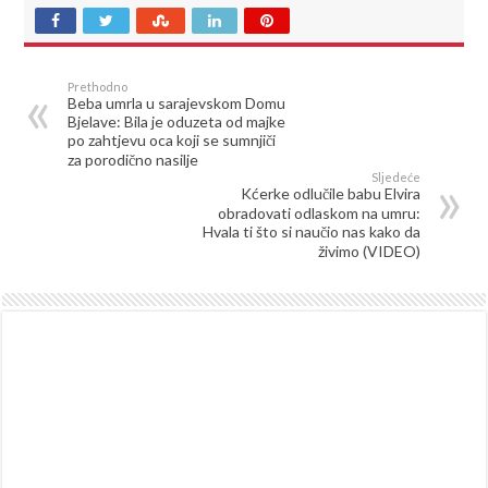
Prethodno
Beba umrla u sarajevskom Domu
Bjelave: Bila je oduzeta od majke
po zahtjevu oca koji se sumnjiči
za porodično nasilje
Sljedeće
Kćerke odlučile babu Elvira
obradovati odlaskom na umru:
Hvala ti što si naučio nas kako da
živimo (VIDEO)