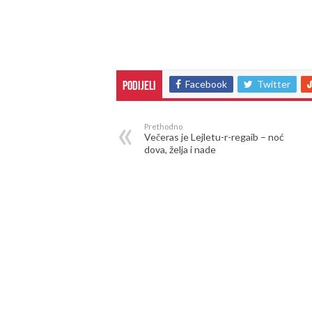
Facebook
Twitter
Podijeli
Prethodno
Večeras je Lejletu-r-regaib – noć
dova, želja i nade