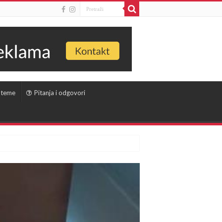
 teme
Pitanja i odgovori