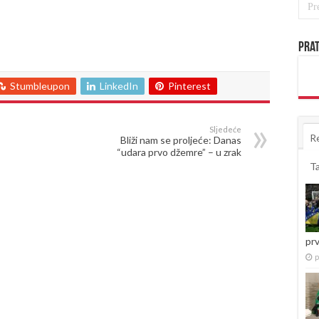
Prat
Stumbleupon
LinkedIn
Pinterest
Sljedeće
R
Bliži nam se proljeće: Danas
“udara prvo džemre” – u zrak
T
pr
p