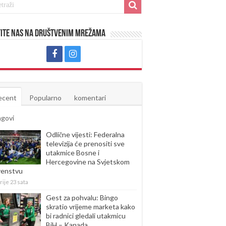
ite nas na društvenim mrežama
ecent
Popularno
komentari
agovi
Odlične vijesti: Federalna
televizija će prenositi sve
utakmice Bosne i
Hercegovine na Svjetskom
venstvu
rije 23 sata
Gest za pohvalu: Bingo
skratio vrijeme marketa kako
bi radnici gledali utakmicu
BiH – Kanada