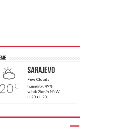
eme
Sarajevo
Few Clouds
20
C
humidity: 49%
wind: 2km/h NNW
H 20 • L 20