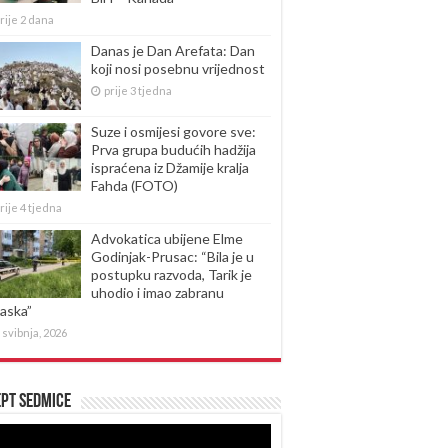
rije 2 dana
Danas je Dan Arefata: Dan
koji nosi posebnu vrijednost
prije 3 tjedna
Suze i osmijesi govore sve:
Prva grupa budućih hadžija
ispraćena iz Džamije kralja
Fahda (FOTO)
rije 4 tjedna
Advokatica ubijene Elme
Godinjak-Prusac: “Bila je u
postupku razvoda, Tarik je
uhodio i imao zabranu
laska”
 svibnja, 2026
pt sedmice
produktor