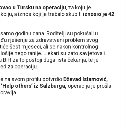
ovao u Tursku na operaciju
, za koju je
iju, a iznos koji je trebalo skupiti
iznosio je 42
 samo godinu dana. Roditelji su pokušali u
nađu rješenje za zdravstveni problem svog
tiće šest mjeseci, ali se nakon kontrolnog
lošije nego ranije. Ljekari su zato savjetovali
 BiH za to postoji duga lista čekanja, te je
red za operaciju.
je na svom profilu potvrdio
Dževad Islamović,
‘Help others’ iz Salzburga,
operacija je prošla
oravlja.