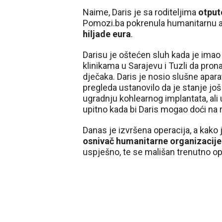
Naime, Daris je sa roditeljima
otput
Pomozi.ba pokrenula humanitarnu akc
hiljade eura
.
Darisu je oštećen sluh kada je imao
klinikama u Sarajevu i Tuzli da pro
dječaka. Daris je nosio slušne apara
pregleda ustanovilo da je stanje još 
ugradnju kohlearnog implantata, ali u
upitno kada bi Daris mogao doći na 
Danas je izvršena operacija, a kako 
osnivač humanitarne organizacije 
uspješno, te se mališan trenutno op