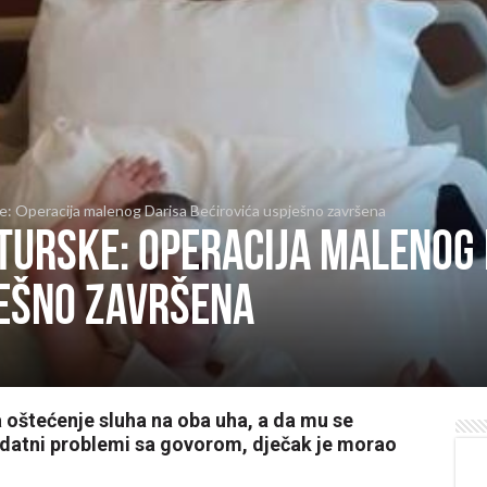
ske: Operacija malenog Darisa Bećirovića uspješno završena
z Turske: Operacija malenog
ješno završena
a oštećenje sluha na oba uha, a da mu se
 dodatni problemi sa govorom, dječak je morao