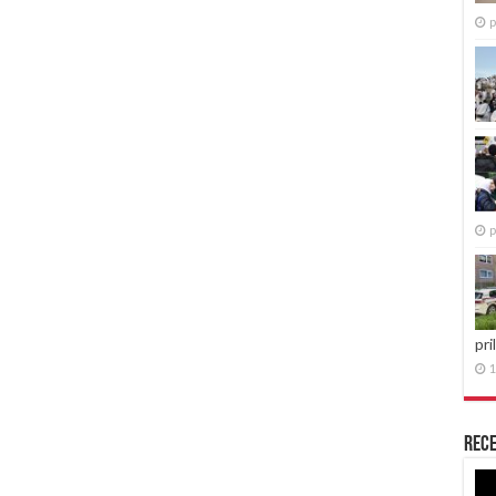
p
p
pri
1
Rece
Re