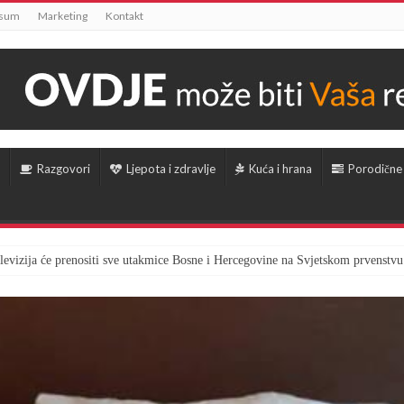
ssum
Marketing
Kontakt
Razgovori
Ljepota i zdravlje
Kuća i hrana
Porodične
televizija će prenositi sve utakmice Bosne i Hercegovine na Svjetskom prvenstvu