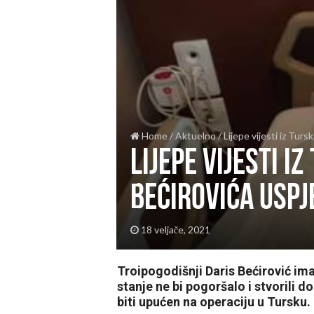
Home
/
Aktuelno
/
Lijepe vijesti iz Tur
Lijepe vijesti i
Bećirovića usp
18 veljače, 2021
Troipogodišnji Daris Bećirović im
stanje ne bi pogoršalo i stvorili
biti upućen na operaciju u Tursku.