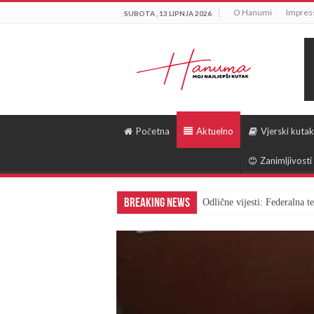
O Hanumi
Impre
SUBOTA , 13 LIPNJA 2026
Početna
Aktuelno
Vjerski kutak
Zanimljivosti
Breaking News
Odlične vijesti: Federalna 