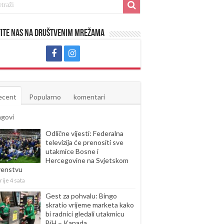
ite nas na društvenim mrežama
ecent
Popularno
komentari
agovi
Odlične vijesti: Federalna
televizija će prenositi sve
utakmice Bosne i
Hercegovine na Svjetskom
venstvu
rije 4 sata
Gest za pohvalu: Bingo
skratio vrijeme marketa kako
bi radnici gledali utakmicu
BiH – Kanada