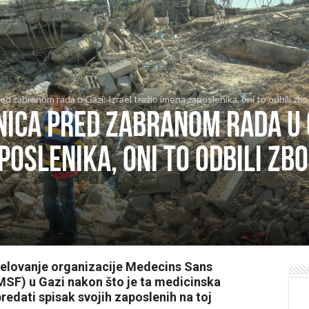
red zabranom rada u Gazi: Izrael tražio imena zaposlenika, oni to odbili zb
nica pred zabranom rada u 
poslenika, oni to odbili zb
 djelovanje organizacije Medecins Sans
 MSF) u Gazi nakon što je ta medicinska
redati spisak svojih zaposlenih na toj