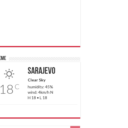
eme
Sarajevo
Clear Sky
18
C
humidity: 45%
wind: 4km/h N
H 18 • L 18