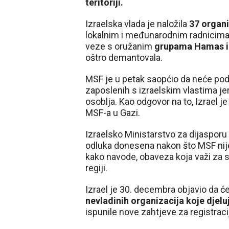
teritoriji.
Izraelska vlada je naložila
37 organ
lokalnim i međunarodnim radnicim
veze s oružanim
grupama Hamas i 
oštro demantovala.
MSF je u petak saopćio da neće podi
zaposlenih s izraelskim vlastima jer
osoblja. Kao odgovor na to, Izrael 
MSF-a u Gazi.
Izraelsko Ministarstvo za dijasporu 
odluka donesena nakon što MSF nije 
kako navode, obaveza koja važi za s
regiji.
Izrael je 30. decembra objavio da ć
nevladinih organizacija koje djelu
ispunile nove zahtjeve za registraci