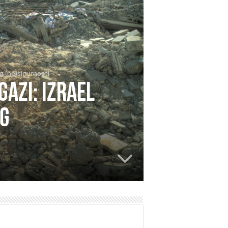
og (ne)sigurnosti
Gazi: Izrael
og