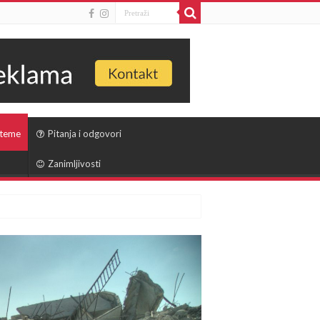
 teme
Pitanja i odgovori
Zanimljivosti