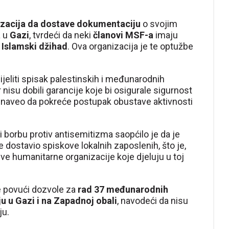
izacija da dostave dokumentaciju
o svojim
a u
Gazi
, tvrdeći da neki
članovi MSF-a
imaju
Islamski džihad
. Ova organizacija je te optužbe
jeliti spisak palestinskih i međunarodnih
 nisu dobili garancije koje bi osigurale sigurnost
je naveo da pokreće postupak obustave aktivnosti
i borbu protiv antisemitizma saopćilo je da je
dostavio spiskove lokalnih zaposlenih, što je,
ve humanitarne organizacije koje djeluju u toj
e povući dozvole za
rad 37 međunarodnih
ju u Gazi i na Zapadnoj obali
, navodeći da nisu
ju.