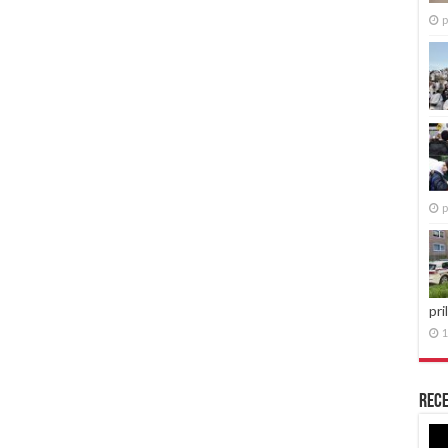
p
p
pri
1
Rece
Re