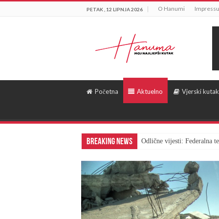
O Hanumi
Impress
PETAK , 12 LIPNJA 2026
Početna
Aktuelno
Vjerski kutak
Breaking News
Odlične vijesti: Federalna 