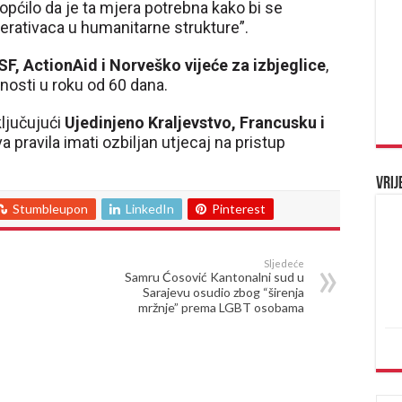
općilo da je ta mjera potrebna kako bi se
 operativaca u humanitarne strukture”.
F, ActionAid i Norveško vijeće za izbjeglice
,
nosti u roku od 60 dana.
ključujući
Ujedinjeno Kraljevstvo, Francusku i
a pravila imati ozbiljan utjecaj na pristup
Vrij
Stumbleupon
LinkedIn
Pinterest
Sljedeće
Samru Ćosović Kantonalni sud u
Sarajevu osudio zbog “širenja
mržnje” prema LGBT osobama