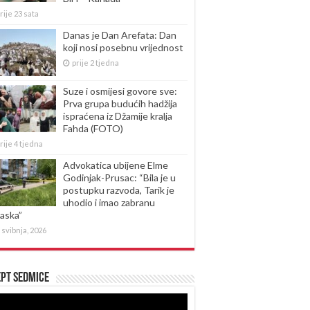
rije 23 sata
Danas je Dan Arefata: Dan
koji nosi posebnu vrijednost
prije 2 tjedna
Suze i osmijesi govore sve:
Prva grupa budućih hadžija
ispraćena iz Džamije kralja
Fahda (FOTO)
rije 4 tjedna
Advokatica ubijene Elme
Godinjak-Prusac: “Bila je u
postupku razvoda, Tarik je
uhodio i imao zabranu
laska”
 svibnja, 2026
pt sedmice
produktor