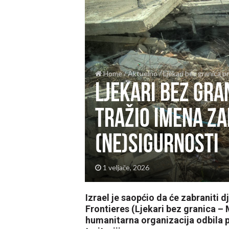
Home
/
Aktuelno
/
Ljekari bez granica p
Ljekari bez gra
tražio imena za
(ne)sigurnosti
1 veljače, 2026
Izrael je saopćio da će zabraniti
Frontieres (Ljekari bez granica –
humanitarna organizacija odbila p