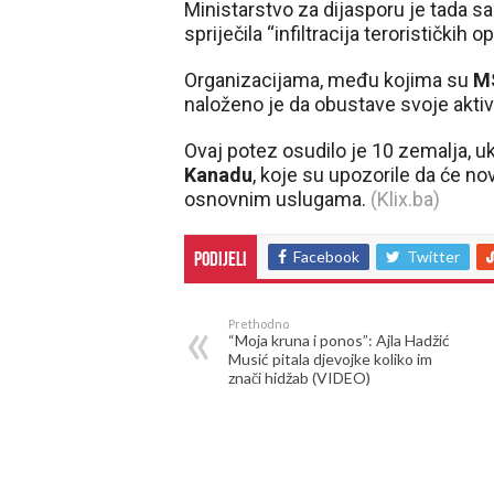
Ministarstvo za dijasporu je tada sa
spriječila “infiltracija terorističkih
Organizacijama, među kojima su
MS
naloženo je da obustave svoje aktiv
Ovaj potez osudilo je 10 zemalja, u
Kanadu
, koje su upozorile da će nov
osnovnim uslugama.
(Klix.ba)
Facebook
Twitter
Podijeli
Prethodno
“Moja kruna i ponos”: Ajla Hadžić
Musić pitala djevojke koliko im
znači hidžab (VIDEO)