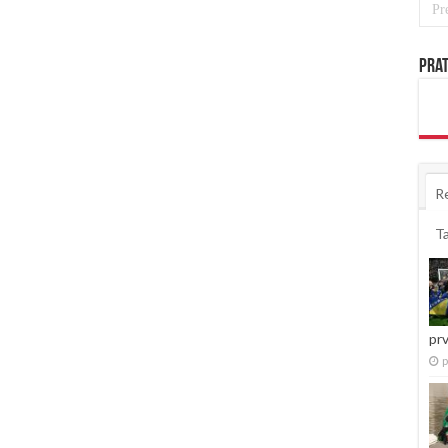
Prat
R
T
pr
p