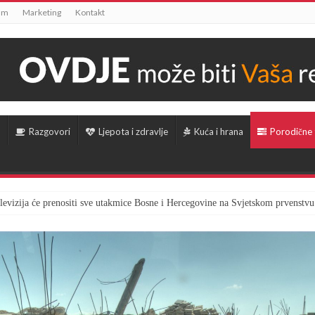
um
Marketing
Kontakt
Razgovori
Ljepota i zdravlje
Kuća i hrana
Porodične
televizija će prenositi sve utakmice Bosne i Hercegovine na Svjetskom prvenstvu