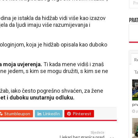
a je istakla da hidžab vidi više kao izazov
Prat
ela da ljudi imaju više razumijevanja i
hologinjom, koja je hidžab opisala kao duboko
R
a moja uvjerenja.
Ti kada mene vidiš i znaš
 ne jedem, s kim se mogu družiti, s kim se ne
T
džab, iako često pogrešno shvaćen, za žene
tet i duboku unutarnju odluku.
pr
p
Stumbleupon
LinkedIn
Pinterest
Sljedeće
Ljekari bez granica pred