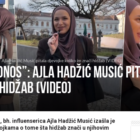
 Ajla Hadžić Musić pitala djevojke koliko im znači hidžab (VIDEO)
onos”: Ajla Hadžić Musić pi
hidžab (VIDEO)
h. influenserica Ajla Hadžić Musić izašla je
evojkama o tome šta hidžab znači u njihovim