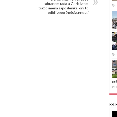
zabranom rada u Gazi: Izrael
p
tražio imena zaposlenika, oni to
odbili zbog (ne)sigurnosti
p
pri
1
Rece
Re