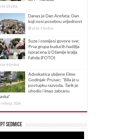
rije 23 sata
Danas je Dan Arefata: Dan
koji nosi posebnu vrijednost
prije 2 tjedna
Suze i osmijesi govore sve:
Prva grupa budućih hadžija
ispraćena iz Džamije kralja
Fahda (FOTO)
rije 4 tjedna
Advokatica ubijene Elme
Godinjak-Prusac: “Bila je u
postupku razvoda, Tarik je
uhodio i imao zabranu
laska”
 svibnja, 2026
pt sedmice
produktor