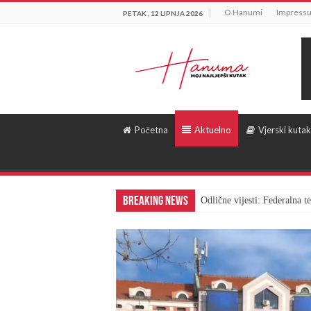
O Hanumi
Impress
PETAK , 12 LIPNJA 2026
Početna
Aktuelno
Vjerski kutak
Breaking News
Odlične vijesti: Federalna 