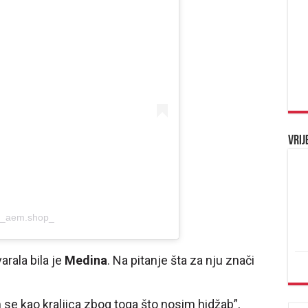
Vrij
 @_aem.shop_
arala bila je
Medina
. Na pitanje šta za nju znači
se kao kraljica zbog toga što nosim hidžab”,