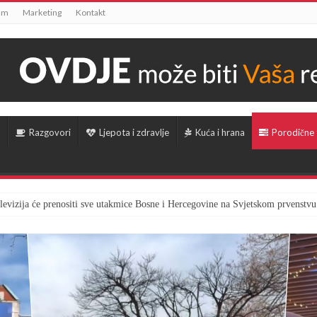
um
Marketing
Kontakt
Razgovori
Ljepota i zdravlje
Kuća i hrana
Porodične
televizija će prenositi sve utakmice Bosne i Hercegovine na Svjetskom prvenstvu