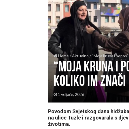
Home
/
Aktuelno
/
“Moja kruna i ponos”:
“Moja kruna i p
koliko im znači 
1 veljače, 2026
Povodom Svjetskog dana hidžaba, b
na ulice Tuzle i razgovarala s dj
životima.