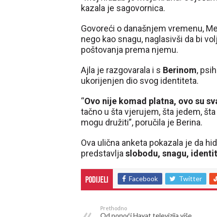
kazala je sagovornica.
Govoreći o današnjem vremenu, Medin
nego kao snagu, naglasivši da bi volj
poštovanja prema njemu.
Ajla je razgovarala i s
Berinom
, psi
ukorijenjen dio svog identiteta.
“
Ovo nije komad platna, ovo su sv
tačno u šta vjerujem, šta jedem, šta
mogu družiti”, poručila je Berina.
Ova ulična anketa pokazala je da hi
predstavlja
slobodu, snagu, identi
Facebook
Twitter
Podijeli
Prethodno
Od ponoći Hayat televizija više