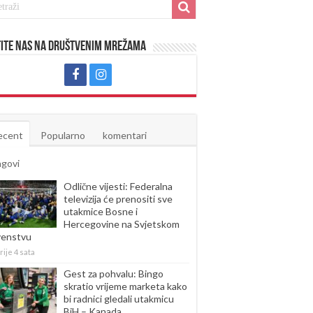
ite nas na društvenim mrežama
ecent
Popularno
komentari
agovi
Odlične vijesti: Federalna
televizija će prenositi sve
utakmice Bosne i
Hercegovine na Svjetskom
venstvu
rije 4 sata
Gest za pohvalu: Bingo
skratio vrijeme marketa kako
bi radnici gledali utakmicu
BiH – Kanada