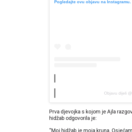
Pogledajte ovu objavu na Instagramu.
Objavu dijeli
Prva djevojka s kojom je Ajla razgov
hidžab odgovorila je:
“Moj hidžab je moja kruna. Osjećam 