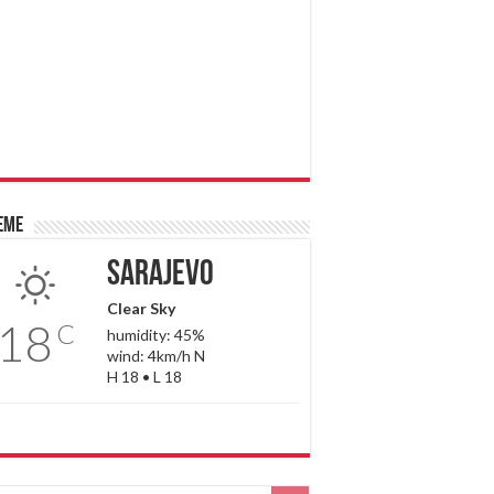
eme
Sarajevo
Clear Sky
18
C
humidity: 45%
wind: 4km/h N
H 18 • L 18