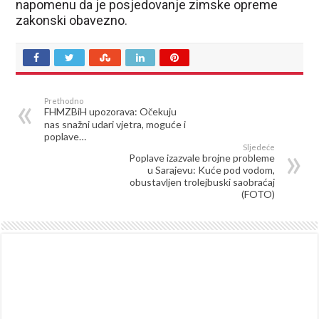
napomenu da je posjedovanje zimske opreme
zakonski obavezno.
Prethodno
FHMZBiH upozorava: Očekuju
nas snažni udari vjetra, moguće i
poplave…
Sljedeće
Poplave izazvale brojne probleme
u Sarajevu: Kuće pod vodom,
obustavljen trolejbuski saobraćaj
(FOTO)