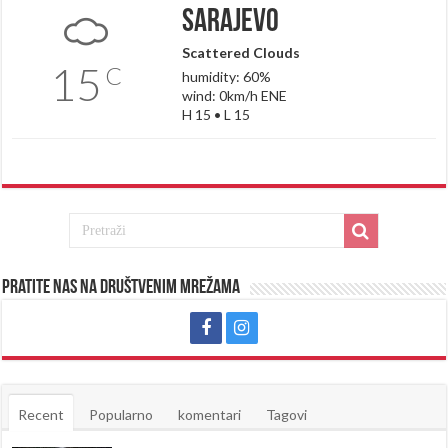
Sarajevo
Scattered Clouds
15
C
humidity: 60%
wind: 0km/h ENE
H 15 • L 15
Pratite nas na društvenim mrežama
Recent
Popularno
komentari
Tagovi