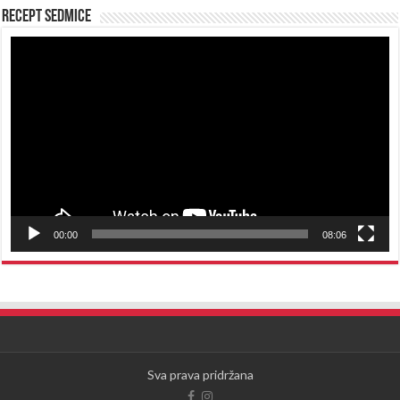
Recept sedmice
Reproduktor
videozapisa
00:00
08:06
Sva prava pridržana