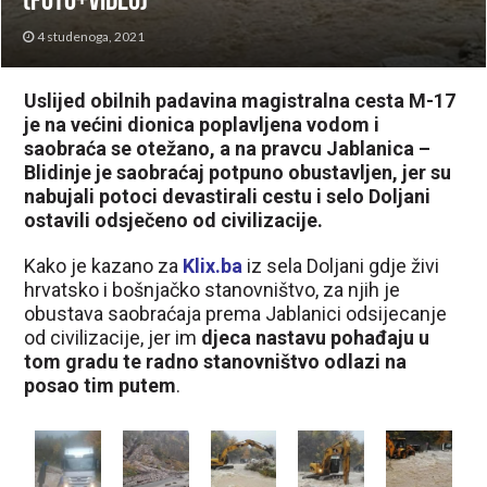
(FOTO+VIDEO)
4 studenoga, 2021
Uslijed obilnih padavina magistralna cesta M-17
je na većini dionica poplavljena vodom i
saobraća se otežano, a na pravcu Jablanica –
Blidinje je saobraćaj potpuno obustavljen, jer su
nabujali potoci devastirali cestu i selo Doljani
ostavili odsječeno od civilizacije.
Kako je kazano za
Klix.ba
iz sela Doljani gdje živi
hrvatsko i bošnjačko stanovništvo, za njih je
obustava saobraćaja prema Jablanici odsijecanje
od civilizacije, jer im
djeca nastavu pohađaju u
tom gradu te radno stanovništvo odlazi na
posao tim putem
.