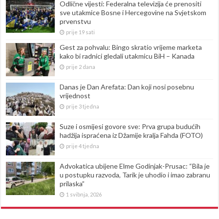
Odlične vijesti: Federalna televizija će prenositi
sve utakmice Bosne i Hercegovine na Svjetskom
prvenstvu
prije 19 sati
Gest za pohvalu: Bingo skratio vrijeme marketa
kako bi radnici gledali utakmicu BiH – Kanada
prije 2 dana
Danas je Dan Arefata: Dan koji nosi posebnu
vrijednost
prije 3 tjedna
Suze i osmijesi govore sve: Prva grupa budućih
hadžija ispraćena iz Džamije kralja Fahda (FOTO)
prije 4 tjedna
Advokatica ubijene Elme Godinjak-Prusac: “Bila je
u postupku razvoda, Tarik je uhodio i imao zabranu
prilaska”
1 svibnja, 2026