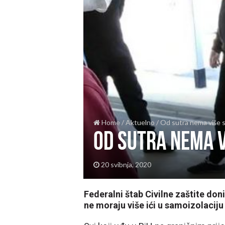
Home
/
Aktuelno
/
Od sutra nema više s
Od sutra nema v
20 svibnja, 2020
Federalni štab Civilne zaštite don
ne moraju više ići u samoizolaciju