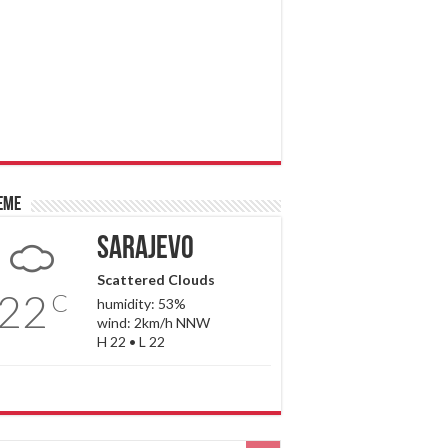
eme
Sarajevo
Scattered Clouds
22
C
humidity: 53%
wind: 2km/h NNW
H 22 • L 22