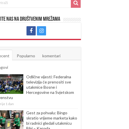
ite nas na društvenim mrežama
ecent
Popularno
komentari
agovi
Odlične vijesti: Federalna
televizija će prenositi sve
utakmice Bosne i
Hercegovine na Svjetskom
venstvu
rije 1 dan
Gest za pohvalu: Bingo
skratio vrijeme marketa kako
bi radnici gledali utakmicu
BiH – Kanada