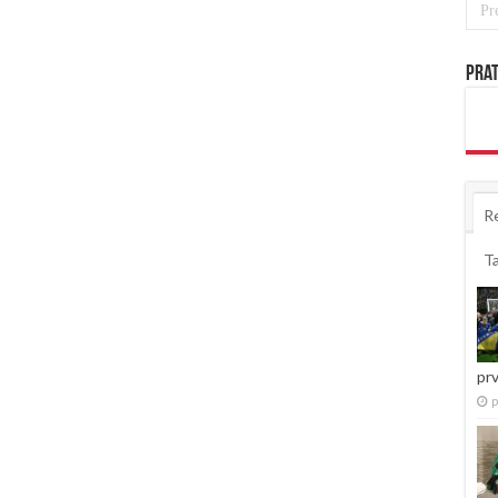
Prat
R
T
pr
p