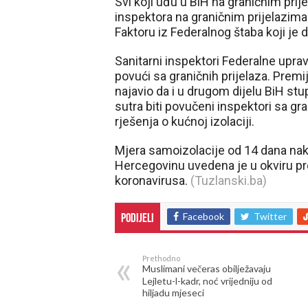
Svi koji uđu u BiH na graničnim prij
inspektora na graničnim prijelazima
Faktoru iz Federalnog štaba koji je 
Sanitarni inspektori Federalne upra
povući sa graničnih prijelaza. Premi
najavio da i u drugom dijelu BiH stu
sutra biti povučeni inspektori sa gra
rješenja o kućnoj izolaciji.
Mjera samoizolacije od 14 dana nako
Hercegovinu uvedena je u okviru pr
koronavirusa.
(Tuzlanski.ba)
Facebook
Twitter
Podijeli
Prethodno
Muslimani večeras obilježavaju
Lejletu-l-kadr, noć vrijedniju od
hiljadu mjeseci