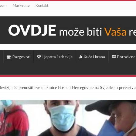
ssum
Marketing
Kontakt
Razgovori
Ljepota i zdravlje
Kuća i hrana
Porodične
televizija će prenositi sve utakmice Bosne i Hercegovine na Svjetskom prvenstvu