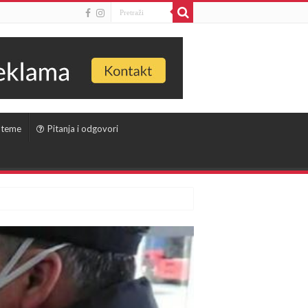
 teme
Pitanja i odgovori