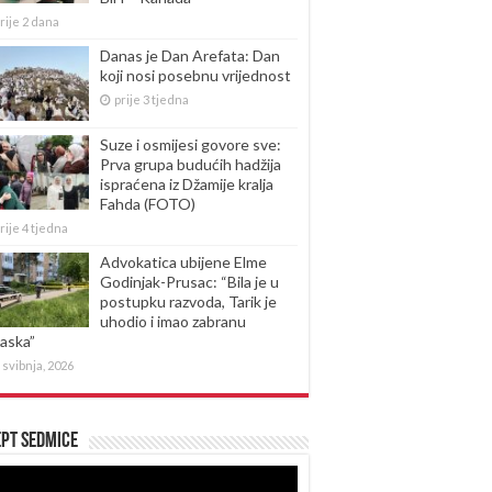
rije 2 dana
Danas je Dan Arefata: Dan
koji nosi posebnu vrijednost
prije 3 tjedna
Suze i osmijesi govore sve:
Prva grupa budućih hadžija
ispraćena iz Džamije kralja
Fahda (FOTO)
rije 4 tjedna
Advokatica ubijene Elme
Godinjak-Prusac: “Bila je u
postupku razvoda, Tarik je
uhodio i imao zabranu
laska”
 svibnja, 2026
pt sedmice
produktor