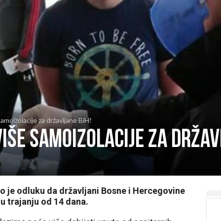
amoizolacije za državljane BiH!
iše samoizolacije za držav
io je odluku da državljani Bosne i Hercegovine
 u trajanju od 14 dana.