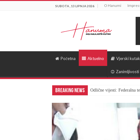
O Hanumi
Impre
SUBOTA , 13 LIPNJA 2026
Početna
Aktuelno
Vjerski kutak
Zanimljivosti
Breaking News
Odlične vijesti: Federalna 