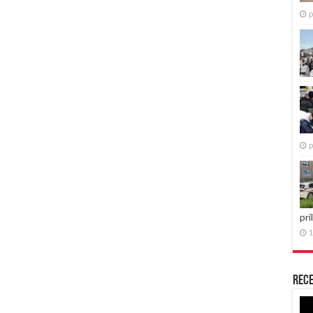
p
p
pri
1
Rece
Re