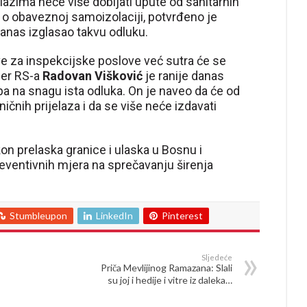
elazima neće više dobijati upute od sanitarnih
 o obaveznoj samoizolaciji, potvrđeno je
danas izglasao takvu odluku.
ve za inspekcijske poslove već sutra će se
jer RS-a
Radovan
Višković
je ranije danas
pa na snagu ista odluka. On je naveo da će od
ničnih prijelaza i da se više neće izdavati
n prelaska granice i ulaska u Bosnu i
eventivnih mjera na sprečavanju širenja
Stumbleupon
LinkedIn
Pinterest
Sljedeće
Priča Mevlijinog Ramazana: Slali
su joj i hedije i vitre iz daleka…