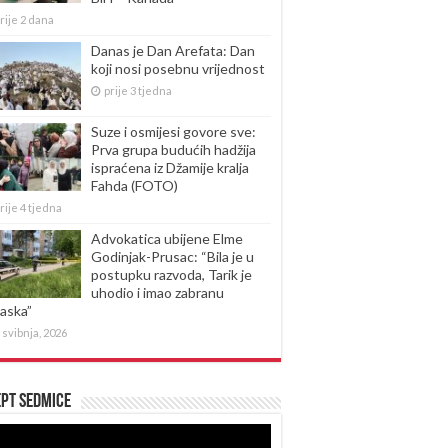
rije 2 dana
Danas je Dan Arefata: Dan
koji nosi posebnu vrijednost
prije 3 tjedna
Suze i osmijesi govore sve:
Prva grupa budućih hadžija
ispraćena iz Džamije kralja
Fahda (FOTO)
rije 4 tjedna
Advokatica ubijene Elme
Godinjak-Prusac: “Bila je u
postupku razvoda, Tarik je
uhodio i imao zabranu
laska”
 svibnja, 2026
pt sedmice
produktor