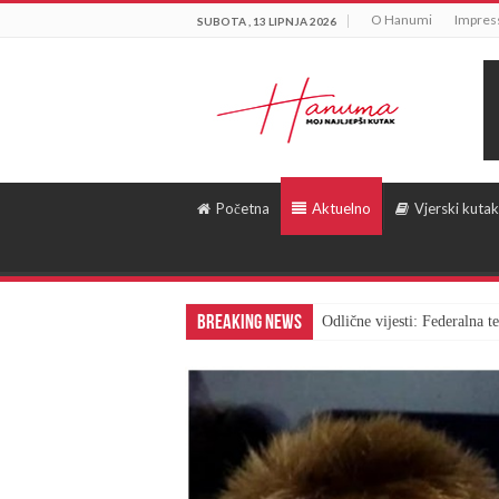
O Hanumi
Impre
SUBOTA , 13 LIPNJA 2026
Početna
Aktuelno
Vjerski kutak
Breaking News
Odlične vijesti: Federalna 