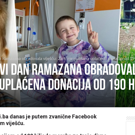
n Ramazana obradovala viješću: Za troje mališana uplaćena donacija od 19
vi dan Ramazana obradoval
uplaćena donacija od 190 h
.ba danas je putem zvanične Facebook
m viješću.