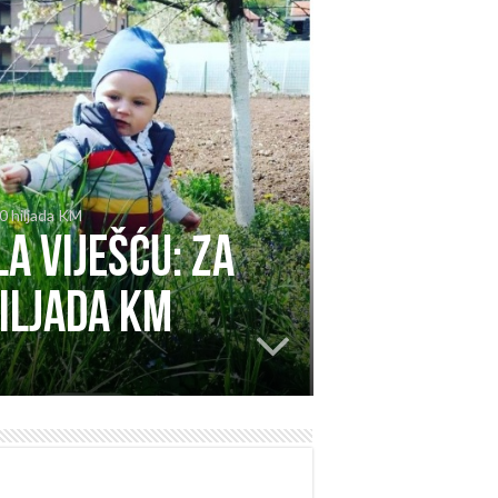
0 hiljada KM
a viješću: Za
iljada KM