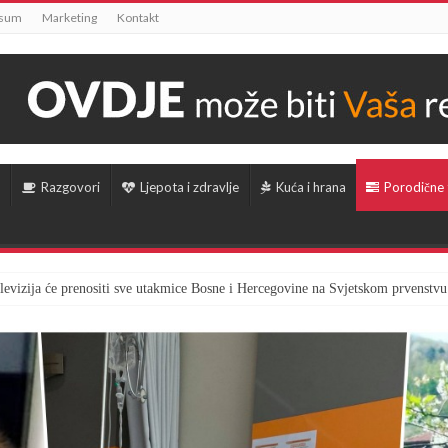
ssum
Marketing
Kontakt
Razgovori
Ljepota i zdravlje
Kuća i hrana
Porodične
televizija će prenositi sve utakmice Bosne i Hercegovine na Svjetskom prvenstvu