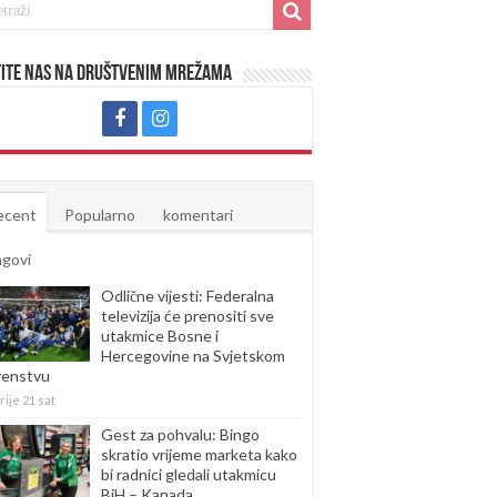
ite nas na društvenim mrežama
ecent
Popularno
komentari
agovi
Odlične vijesti: Federalna
televizija će prenositi sve
utakmice Bosne i
Hercegovine na Svjetskom
venstvu
rije 21 sat
Gest za pohvalu: Bingo
skratio vrijeme marketa kako
bi radnici gledali utakmicu
BiH – Kanada