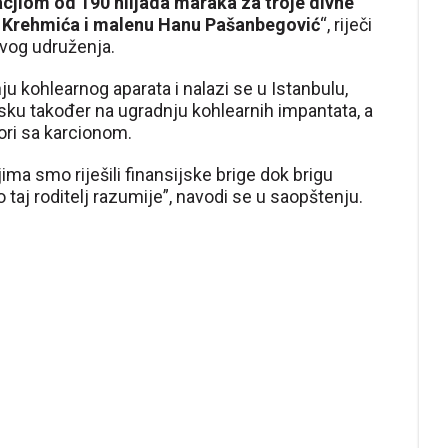
jiom od 190 hiljada maraka za troje divne
a Krehmića i malenu Hanu Pašanbegović
“, riječi
vog udruženja.
ju kohlearnog aparata i nalazi se u Istanbulu,
sku također na ugradnju kohlearnih impantata, a
ori sa karcionom.
ljima smo riješili finansijske brige dok brigu
 taj roditelj razumije”, navodi se u saopštenju.