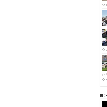
p
p
pri
1
Rece
Re