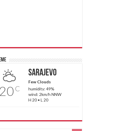
eme
Sarajevo
Few Clouds
20
C
humidity: 49%
wind: 2km/h NNW
H 20 • L 20