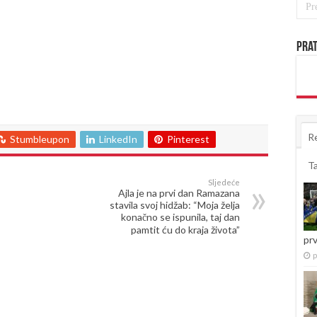
Prat
R
Stumbleupon
LinkedIn
Pinterest
T
Sljedeće
Ajla je na prvi dan Ramazana
stavila svoj hidžab: “Moja želja
konačno se ispunila, taj dan
pamtit ću do kraja života”
pr
p