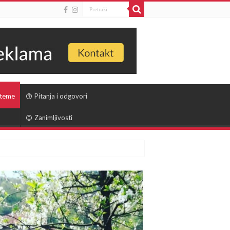
 teme
Pitanja i odgovori
Zanimljivosti