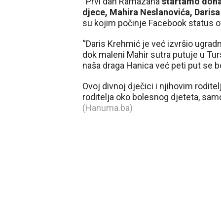
“Prvi dan Ramazana
startamo donac
djece,
Mahira Neslanovića, Daris
su kojim počinje Facebook status o
“Daris Krehmić je već izvršio ugradn
dok maleni Mahir sutra putuje u Tur
naša draga Hanica već peti put se b
Ovoj divnoj dječici i njihovim rodite
roditelja oko bolesnog djeteta, samo
(Hanuma.ba)