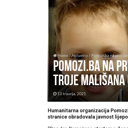
Home
/
Aktuelno
/
Pomozi.ba na prvi da
Pomozi.ba na pr
troje mališana 
13 travnja, 2021
Humanitarna organizacija Pomozi
stranice obradovala javnost lijepo