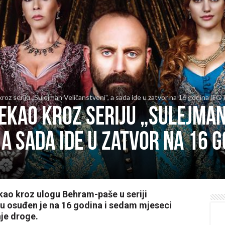
roz seriju „Sulejman Veličanstveni“, a sada ide u zatvor na 16 godina (FO
ekao kroz seriju „Sulejma
 a sada ide u zatvor na 16 g
kao kroz ulogu Behram-paše u seriji
ru osuđen je na 16 godina i sedam mjeseci
je droge.