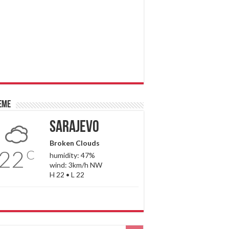
eme
Sarajevo
Broken Clouds
22
C
humidity: 47%
wind: 3km/h NW
H 22 • L 22