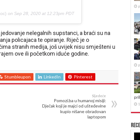
p
oc)
on
Sep 28, 2020 at 12:23pm PDT
edovanje nelegalnih supstanci, a braći su na
nja policajaca te opiranje. Riječ je o
čima stranih medija, još uvijek nisu smješteni u
 krajem ove ili početkom iduće godine.
p
Stumbleupon
LinkedIn
Pinterest
Sljedeće
pri
Pomozi.ba u humanoj misiji:
1
Dječak koji je majci od ušteđevine
kupio nišane obradovan
laptopom
Rece
Re