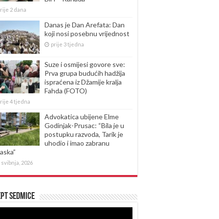
rije 2 dana
Danas je Dan Arefata: Dan
koji nosi posebnu vrijednost
prije 3 tjedna
Suze i osmijesi govore sve:
Prva grupa budućih hadžija
ispraćena iz Džamije kralja
Fahda (FOTO)
rije 4 tjedna
Advokatica ubijene Elme
Godinjak-Prusac: “Bila je u
postupku razvoda, Tarik je
uhodio i imao zabranu
laska”
 svibnja, 2026
pt sedmice
produktor