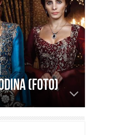
TO)
n
odina (FOTO)