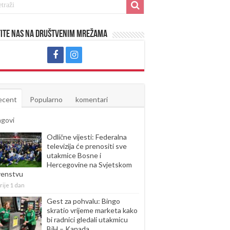
ite nas na društvenim mrežama
ecent
Popularno
komentari
agovi
Odlične vijesti: Federalna
televizija će prenositi sve
utakmice Bosne i
Hercegovine na Svjetskom
venstvu
rije 1 dan
Gest za pohvalu: Bingo
skratio vrijeme marketa kako
bi radnici gledali utakmicu
BiH – Kanada