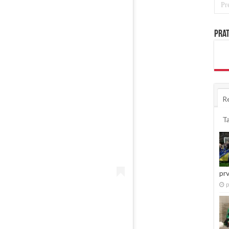
Prat
R
T
pr
p