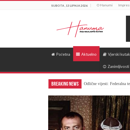
O Hanumi
Impre
SUBOTA , 13 LIPNJA 2026
Početna
Aktuelno
Vjerski kutak
Zanimljivosti
Breaking News
Odlične vijesti: Federalna 