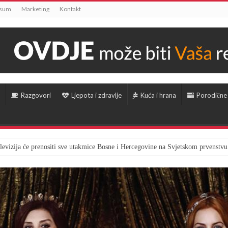
ssum
Marketing
Kontakt
Razgovori
Ljepota i zdravlje
Kuća i hrana
Porodične
televizija će prenositi sve utakmice Bosne i Hercegovine na Svjetskom prvenstvu