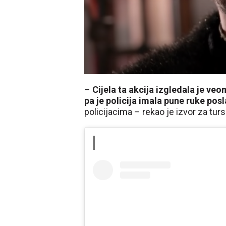
–
Cijela ta akcija izgledala je veo
pa je policija imala pune ruke posl
policijacima – rekao je izvor za tur