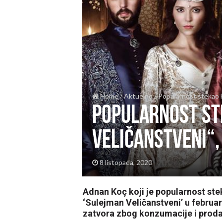
Home
/
Aktuelno
/
Popularnost stekao k
Popularnost st
Veličanstveni“,
8 listopada, 2020
Adnan Koç koji je popularnost ste
‘Sulejman Veličanstveni’ u februa
zatvora zbog konzumacije i proda