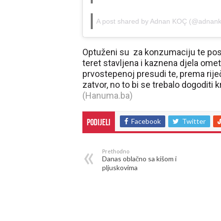
A post shared by Adnan KOÇ (@adnank
Optuženi su za konzumaciju te posj
teret stavljena i kaznena djela ometa
prvostepenoj presudi te, prema rije
zatvor, no to bi se trebalo dogoditi
(Hanuma.ba)
Facebook
Twitter
Podijeli
Prethodno
Danas oblačno sa kišom i
pljuskovima