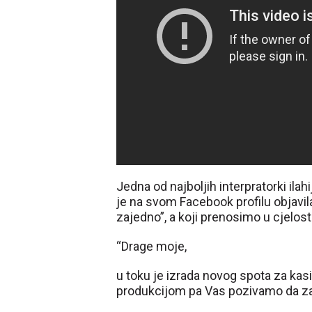
Jedna od najboljih interpratorki ilah
je na svom Facebook profilu objav
zajedno”, a koji prenosimo u cjelosti
“Drage moje,
u toku je izrada novog spota za ka
produkcijom pa Vas pozivamo da za