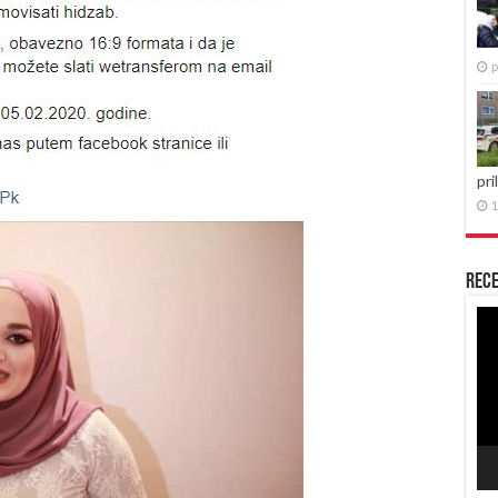
p
pri
1
Rece
Re
vid