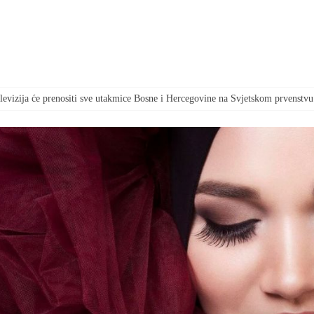
televizija će prenositi sve utakmice Bosne i Hercegovine na Svjetskom prvenstvu
tio vrijeme marketa kako bi radnici gledali utakmicu BiH – Kanada