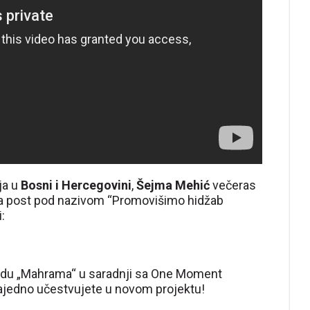
ija u
Bosni i Hercegovini
,
Šejma Mehić
večeras
ila post pod nazivom “Promovišimo hidžab
:
sidu „Mahrama“ u saradnji sa One Moment
jedno učestvujete u novom projektu!