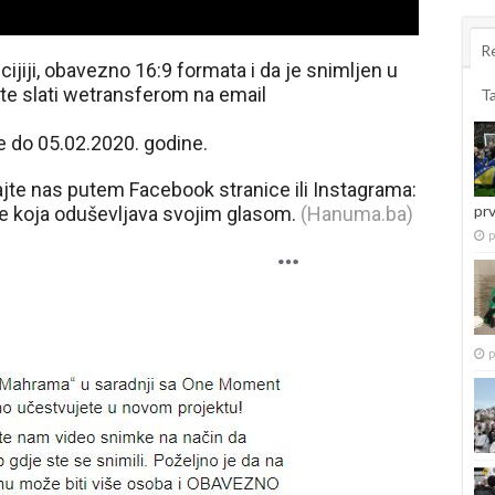
R
cijiji, obavezno 16:9 formata i da je snimljen u
te slati wetransferom na email
T
e do 05.02.2020. godine.
tajte nas putem Facebook stranice ili Instagrama:
pr
ojke koja oduševljava svojim glasom.
(Hanuma.ba)
p
p