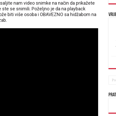
saljite nam video snimke na način da prikažete
e ste se snimili. Poželjno je da na playback
može biti više osoba i OBAVEZNO sa hidžabom na
Vrij
zab.
Prat