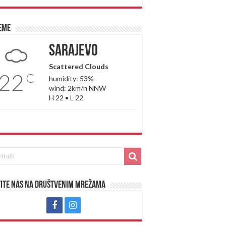
eme
Sarajevo
Scattered Clouds
22
C
humidity: 53%
wind: 2km/h NNW
H 22 • L 22
ite nas na društvenim mrežama