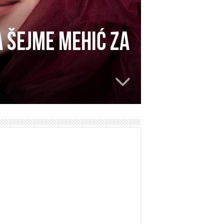
a Šejme Mehić za