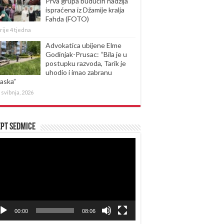
Prva grupa budućih hadžija
ispraćena iz Džamije kralja
Fahda (FOTO)
rije 4 tjedna
Advokatica ubijene Elme
Godinjak-Prusac: “Bila je u
postupku razvoda, Tarik je
uhodio i imao zabranu
laska”
 svibnja, 2026
pt sedmice
produktor
eozapisa
00:00
08:06