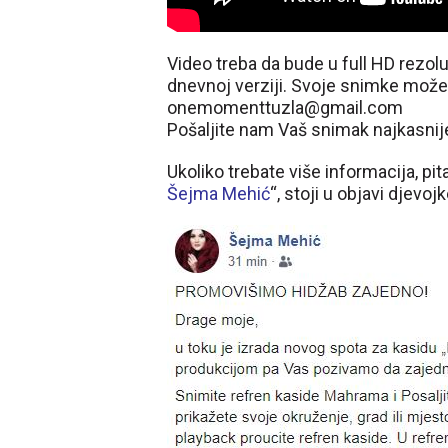
Video treba da bude u full HD rezolu
dnevnoj verziji. Svoje snimke može
onemomenttuzla@gmail.com
Pošaljite nam Vaš snimak najkasnij
Ukoliko trebate više informacija, pi
Šejma Mehić
“, stoji u objavi djev