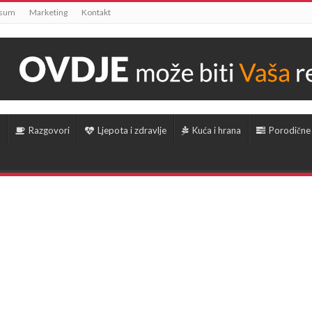
ssum
Marketing
Kontakt
Razgovori
Ljepota i zdravlje
Kuća i hrana
Porodične