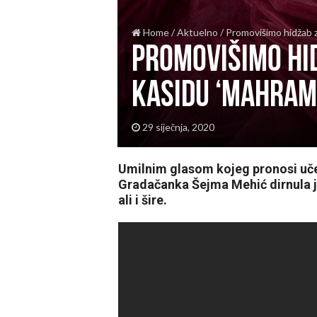
Home
/
Aktuelno
/
Promovišimo hidžab 
Promovišimo hid
kasidu ‘Mahrama
29 siječnja, 2020
Umilnim glasom kojeg pronosi uče
Gradačanka Šejma Mehić dirnula j
ali i šire.