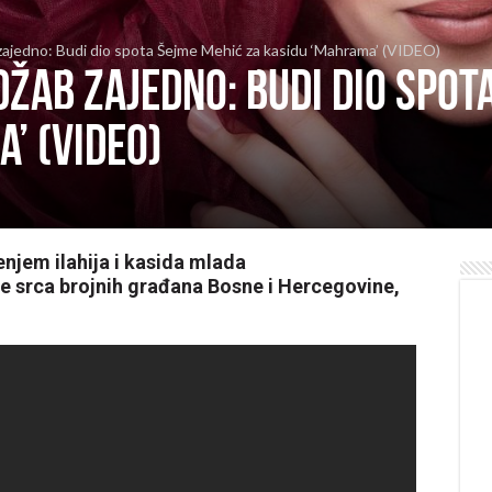
zajedno: Budi dio spota Šejme Mehić za kasidu ‘Mahrama’ (VIDEO)
žab zajedno: Budi dio spot
’ (VIDEO)
njem ilahija i kasida mlada
e srca brojnih građana Bosne i Hercegovine,