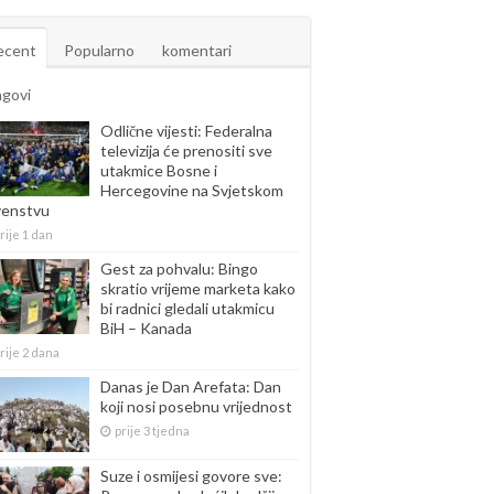
ecent
Popularno
komentari
agovi
Odlične vijesti: Federalna
televizija će prenositi sve
utakmice Bosne i
Hercegovine na Svjetskom
venstvu
rije 1 dan
Gest za pohvalu: Bingo
skratio vrijeme marketa kako
bi radnici gledali utakmicu
BiH – Kanada
rije 2 dana
Danas je Dan Arefata: Dan
koji nosi posebnu vrijednost
prije 3 tjedna
Suze i osmijesi govore sve: