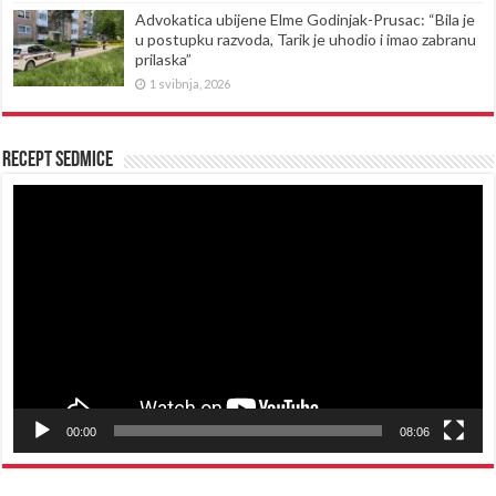
Advokatica ubijene Elme Godinjak-Prusac: “Bila je
u postupku razvoda, Tarik je uhodio i imao zabranu
prilaska”
1 svibnja, 2026
Recept sedmice
Reproduktor
videozapisa
00:00
08:06