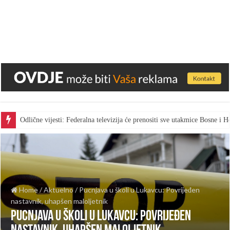
Odlične vijesti: Federalna televizija će prenositi sve utakmice Bosne i
Home
/
Aktuelno
/
Pucnjava u školi u Lukavcu: Povrijeđen
nastavnik, uhapšen maloljetnik
Pucnjava u školi u Lukavcu: Povrijeđen