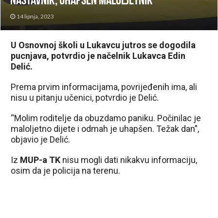
nastavnik, uhapšen maloljetnik
14 lipnja, 2023
U Osnovnoj školi u Lukavcu jutros se dogodila
pucnjava, potvrdio je načelnik Lukavca Edin
Delić.
Prema prvim informacijama, povrijeđenih ima, ali
nisu u pitanju učenici, potvrdio je Delić.
“Molim roditelje da obuzdamo paniku. Počinilac je
maloljetno dijete i odmah je uhapšen. Težak dan”,
objavio je Delić.
Iz
MUP-a TK
nisu mogli dati nikakvu informaciju,
osim da je policija na terenu.