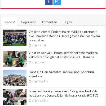
Recent
Popularno
komentari
Tagovi
Odlične vijesti: Federalna televizija će prenositi
sve utakmice Bosne i Hercegovine na Svjetskom
prvenstvu
prije 13 sati
Gest za pohvalu: Bingo skratio vrijeme marketa
kako bi radnici gledali utakmicu BiH – Kanada
prije 1 dan
Danas je Dan Arefata: Dan koji nosi posebnu
vrijednost
prije 3 tjedna
Suze i osmijesi govore sve: Prva grupa budućih
hadžija ispraćena iz Džamije kralja Fahda (FOTO)
prije 4 tjedna