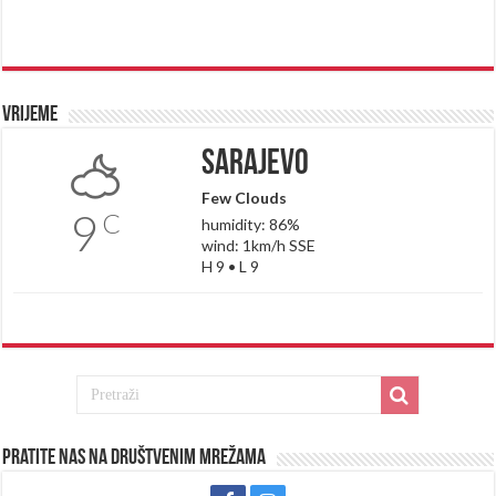
Vrijeme
Sarajevo
Few Clouds
9
C
humidity: 86%
wind: 1km/h SSE
H 9 • L 9
Pratite nas na društvenim mrežama