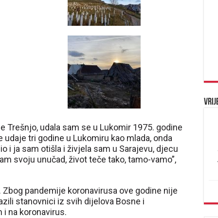
Vrij
 Trešnjo, udala sam se u Lukomir 1975. godine
je udaje tri godine u Lukomiru kao mlada, onda
o i ja sam otišla i živjela sam u Sarajevu, djecu
imam svoju unučad, život teče tako, tamo-vamo”,
a. Zbog pandemije koronavirusa ove godine nije
azili stanovnici iz svih dijelova Bosne i
 i na koronavirus.