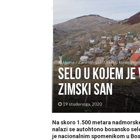
Home
/
Zanimljivosti
/
Selo u kojem je v
Selo u kojem je
zimski san
19 studenoga, 2020
Na skoro 1.500 metara nadmorske vi
nalazi se autohtono bosansko sel
je nacionalnim spomenikom u Bosn