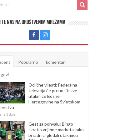
ite nas na društvenim mrežama
ecent
Popularno
komentari
agovi
Odlične vijesti: Federalna
televizija će prenositi sve
utakmice Bosne i
Hercegovine na Svjetskom
venstvu
rije 1 dan
Gest za pohvalu: Bingo
skratio vrijeme marketa kako
bi radnici gledali utakmicu