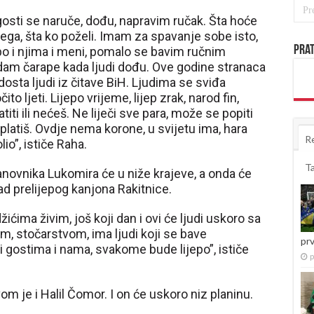
osti se naruče, dođu, napravim ručak. Šta hoće
vega, šta ko poželi. Imam za spavanje sobe isto,
Prat
epo i njima i meni, pomalo se bavim ručnim
am čarape kada ljudi dođu. Ove godine stranaca
dosta ljudi iz čitave BiH. Ljudima se sviđa
ito ljeti. Lijepo vrijeme, lijep zrak, narod fin,
iti ili nećeš. Ne liječi sve para, može se popiti
platiš. Ovdje nema korone, u svijetu ima, hara
R
io”, ističe Raha.
T
novnika Lukomira će u niže krajeve, a onda će
nad prelijepog kanjona Rakitnice.
ćima živim, još koji dan i ovi će ljudi uskoro sa
m, stočarstvom, ima ljudi koji se bave
pr
i gostima i nama, svakome bude lijepo”, ističe
p
om je i Halil Čomor. I on će uskoro niz planinu.