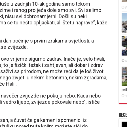
oduše u zadnjih 10-ak godina samo tokom
p
m zime i ranog proljeća dole smo svi. Svi selimo
ki, nisu svi dobronamjerni. Došli su neki
ma se tu nešto opljačkati, ali štetu naprave”, kaže
i dan počinje s prvim zrakama svjetlosti, a
se zvijezde.
u ovo vrijeme sigurno zadrav. Inače je, selo hvali,
p
, to je fizički težak i zahtjevan, ali dobar i zdrav
 saživi sa prirodom, ne može reći da je loš život
pši nego živjeti u nekim betonima, nekim zgradama,
če Halil.
pri
ok navečer zvijezde ne pokuju nebo. Kada nebo
1
i vedro lijepo, zvijezde pokovale nebo”, ističe
Rece
 san, a čuvat će ga kameni spomenici iz
Re
režuljku pored puta kojim možete sići do