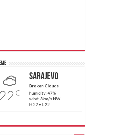
eme
Sarajevo
Broken Clouds
22
C
humidity: 47%
wind: 3km/h NW
H 22 • L 22