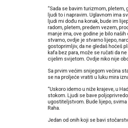
“Sada se bavim turizmom, pletem, g
ljudi to i napravim. Uglavnom ima s
ljudi mi dođu na konak, bude im lij
radom, pletem, predem vezem, prod
manje ima, ove godine je bilo naših 
stvarno, ovdje je stvarno lijepo, naroč
gostoprimljiv, da ne gledaš hoćeš plat
kafa bez para, može se ručati da ne 
cijelim svijetom. Ovdje niko nije obol
Sa prvim većim snijegom većina sta
se na proljeće vratiti u luku mira iz
“Uskoro idemo u niže krajeve, u Hadži
stokom. Ljudi se bave poljoprivredo
ugostiteljstvom. Bude lijepo, svima 
Raha.
Jedan od onih koji se bavi stočarstv