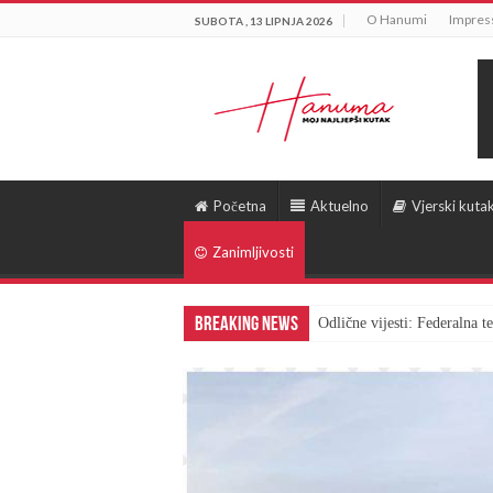
O Hanumi
Impre
SUBOTA , 13 LIPNJA 2026
Početna
Aktuelno
Vjerski kuta
Zanimljivosti
Breaking News
Odlične vijesti: Federalna 