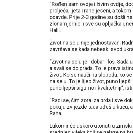
“Rođen sam ovdje i živim ovdje, d
proljeća, ljeta i rane jeseni, a toko
odavde. Prije 2-3 godine su došli ne
zlonamjernici i sve su opljačkali, ne
Halil.
Život na selu nije jednostavan. Radn
završava se kada nebeski svod ukra
“Život na selu je i dobar i loš. Sada 
a svali se do grada. To je prava istina
život. Ko se nauči na slobodu, ko se
na selu. To je lijep život, puno lje
puno ljepši sigurno i kvalitetniji”, isti
“Radi se, čim zora iza brda i sve d
pokuju zvijezde tada uđeš u kuću, al
Raha.
Lukomir će uskoro utonuti u zimski
srednjeg vijeka koji se nalaze na b