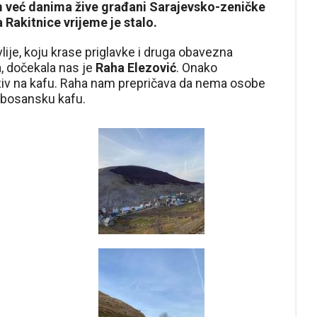
m već danima žive građani Sarajevsko-zeničke
a Rakitnice vrijeme je stalo.
lije, koju krase priglavke i druga obavezna
, dočekala nas je
Raha Elezović
. Onako
ziv na kafu. Raha nam prepričava da nema osobe
la bosansku kafu.