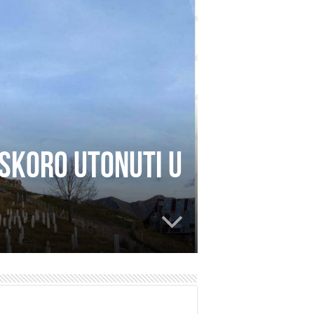
uskoro utonuti u