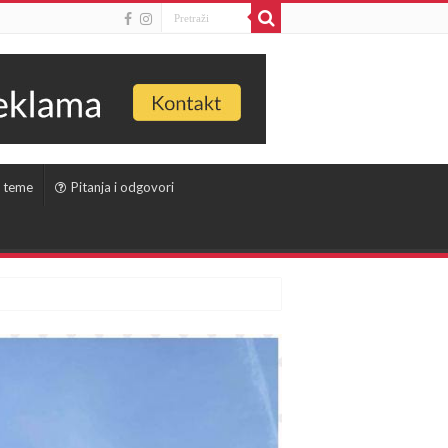
 teme
Pitanja i odgovori