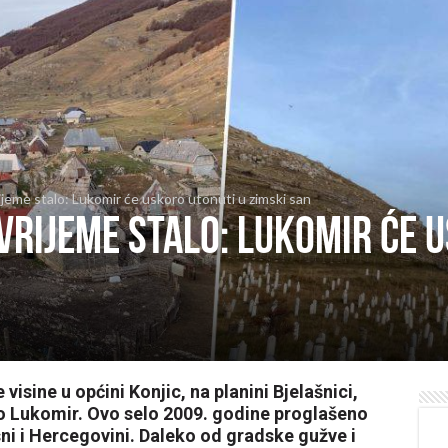
rijeme stalo: Lukomir će uskoro utonuti u zimski san
 vrijeme stalo: Lukomir će 
sine u općini Konjic, na planini Bjelašnici,
o Lukomir. Ovo selo 2009. godine proglašeno
i i Hercegovini. Daleko od gradske gužve i