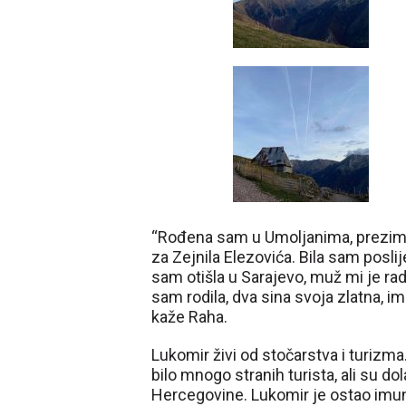
“Rođena sam u Umoljanima, prezime
za Zejnila Elezovića. Bila sam posli
sam otišla u Sarajevo, muž mi je radi
sam rodila, dva sina svoja zlatna, 
kaže Raha.
Lukomir živi od stočarstva i turizm
bilo mnogo stranih turista, ali su dol
Hercegovine. Lukomir je ostao imun