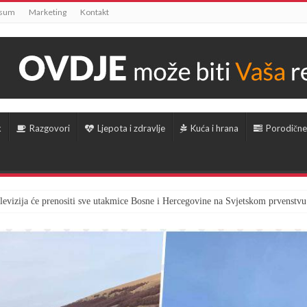
ssum
Marketing
Kontakt
k
Razgovori
Ljepota i zdravlje
Kuća i hrana
Porodične
televizija će prenositi sve utakmice Bosne i Hercegovine na Svjetskom prvenstvu