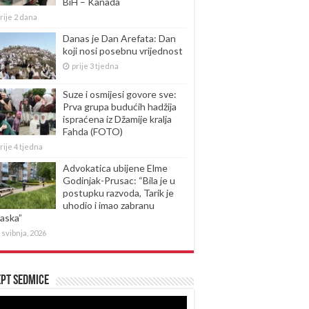
BiH – Kanada
rije 2 dana
Danas je Dan Arefata: Dan
koji nosi posebnu vrijednost
prije 3 tjedna
Suze i osmijesi govore sve:
Prva grupa budućih hadžija
ispraćena iz Džamije kralja
Fahda (FOTO)
rije 4 tjedna
Advokatica ubijene Elme
Godinjak-Prusac: “Bila je u
postupku razvoda, Tarik je
uhodio i imao zabranu
laska”
 svibnja, 2026
pt sedmice
produktor