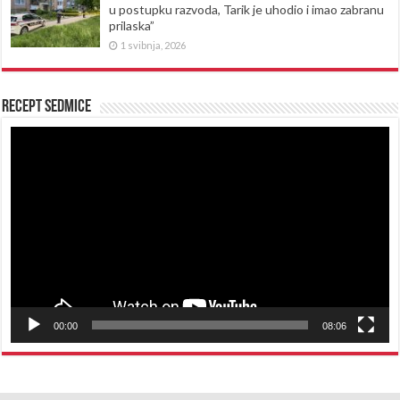
u postupku razvoda, Tarik je uhodio i imao zabranu
prilaska”
1 svibnja, 2026
Recept sedmice
Reproduktor
videozapisa
00:00
08:06