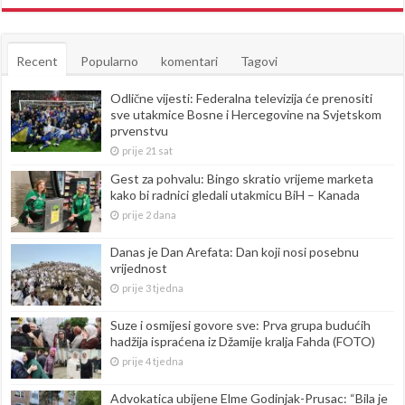
Recent
Popularno
komentari
Tagovi
Odlične vijesti: Federalna televizija će prenositi
sve utakmice Bosne i Hercegovine na Svjetskom
prvenstvu
prije 21 sat
Gest za pohvalu: Bingo skratio vrijeme marketa
kako bi radnici gledali utakmicu BiH – Kanada
prije 2 dana
Danas je Dan Arefata: Dan koji nosi posebnu
vrijednost
prije 3 tjedna
Suze i osmijesi govore sve: Prva grupa budućih
hadžija ispraćena iz Džamije kralja Fahda (FOTO)
prije 4 tjedna
Advokatica ubijene Elme Godinjak-Prusac: “Bila je