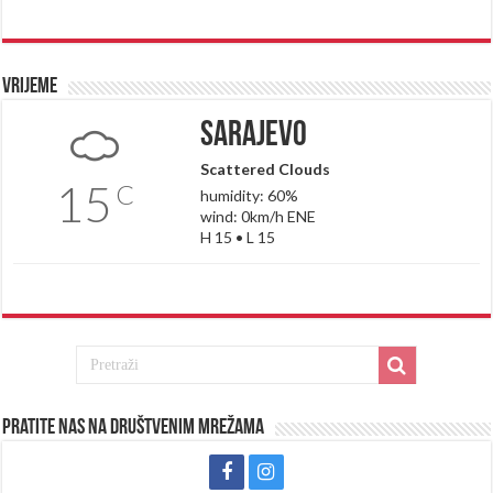
Vrijeme
Sarajevo
Scattered Clouds
15
C
humidity: 60%
wind: 0km/h ENE
H 15 • L 15
Pratite nas na društvenim mrežama