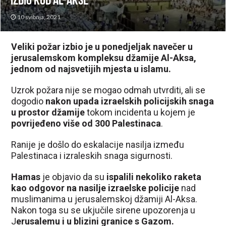
izbio kod Al-Akse
10 svibnja, 2021
Veliki požar izbio je u ponedjeljak navečer u
jerusalemskom kompleksu džamije Al-Aksa,
jednom od najsvetijih mjesta u islamu.
Uzrok požara nije se mogao odmah utvrditi, ali se
dogodio
nakon upada izraelskih policijskih snaga
u prostor džamije
tokom incidenta u kojem je
povrijeđeno više od 300 Palestinaca
.
Ranije je došlo do eskalacije nasilja između
Palestinaca i izraleskih snaga sigurnosti.
Hamas
je objavio da su
ispalili nekoliko raketa
kao odgovor na nasilje izraelske policije
nad
muslimanima u jerusalemskoj džamiji Al-Aksa.
Nakon toga su se ukjučile sirene upozorenja u
J
erusalemu i u blizini granice s Gazom.