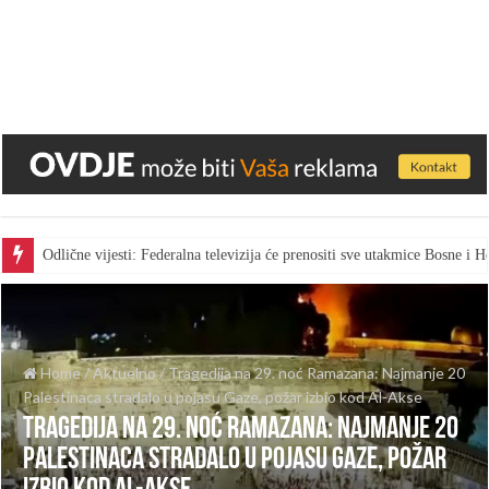
Odlične vijesti: Federalna televizija će prenositi sve utakmice Bosne i
Home
/
Aktuelno
/
Tragedija na 29. noć Ramazana: Najmanje 20
Palestinaca stradalo u pojasu Gaze, požar izbio kod Al-Akse
Tragedija na 29. noć Ramazana: Najmanje 20
Palestinaca stradalo u pojasu Gaze, požar