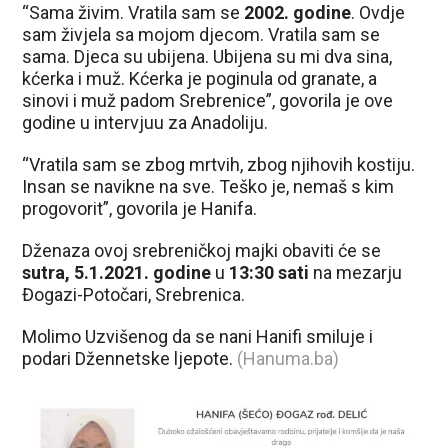
“Sama živim. Vratila sam se
2002. godine
. Ovdje
sam živjela sa mojom djecom. Vratila sam se
sama. Djeca su ubijena. Ubijena su mi dva sina,
kćerka i muž. Kćerka je poginula od granate, a
sinovi i muž padom Srebrenice”, govorila je ove
godine u intervjuu za Anadoliju.
“Vratila sam se zbog mrtvih, zbog njihovih kostiju.
Insan se navikne na sve. Teško je, nemaš s kim
progovorit”, govorila je Hanifa.
Dženaza ovoj srebreničkoj majki obaviti će se
sutra, 5.1.2021. godine
u
13:30 sati
na mezarju
Đogazi-Potočari, Srebrenica.
Molimo Uzvišenog da se nani Hanifi smiluje i
podari Džennetske ljepote.
(Hanuma.ba)