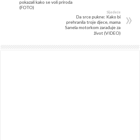
pokazali kako se voli priroda
(FOTO)
Sljedeće
Da srce pukne: Kako bi
prehranila troje djece, mama
Sanela motorkom zarađuje za
život (VIDEO)