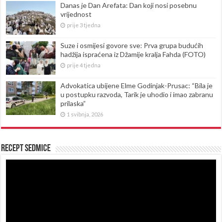
Danas je Dan Arefata: Dan koji nosi posebnu
vrijednost
prije 3 tjedna
Suze i osmijesi govore sve: Prva grupa budućih
hadžija ispraćena iz Džamije kralja Fahda (FOTO)
prije 4 tjedna
Advokatica ubijene Elme Godinjak-Prusac: “Bila je
u postupku razvoda, Tarik je uhodio i imao zabranu
prilaska”
1 svibnja, 2026
Recept sedmice
Reproduktor
videozapisa