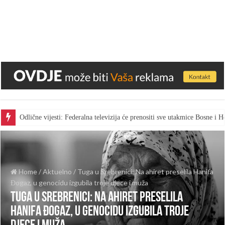
Odlične vijesti: Federalna televizija će prenositi sve utakmice Bosne i
Home
/
Aktuelno
/
Tuga u Srebrenici: Na ahiret preselila Hanifa
Đogaz, u genocidu izgubila troje djece i muža
Tuga u Srebrenici: Na ahiret preselila
Hanifa Đogaz, u genocidu izgubila troje