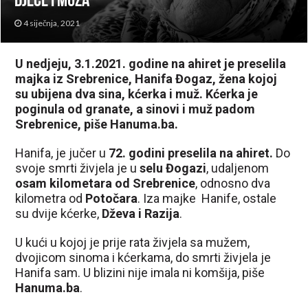
djece i muža
4 siječnja, 2021
U nedjeju, 3.1.2021. godine na ahiret je preselila
majka iz Srebrenice, Hanifa Đogaz, žena kojoj
su ubijena dva sina, kćerka i muž. Kćerka je
poginula od granate, a sinovi i muž padom
Srebrenice, piše Hanuma.ba.
Hanifa, je jučer u
72. godini preselila na ahiret.
Do
svoje smrti živjela je u
selu Đogazi
, udaljenom
osam kilometara od Srebrenice
, odnosno dva
kilometra od
Potočara
. Iza majke Hanife, ostale
su dvije kćerke,
Dževa i Razija
.
U kući u kojoj je prije rata živjela sa mužem,
dvojicom sinoma i kćerkama, do smrti živjela je
Hanifa sam. U blizini nije imala ni komšija, piše
Hanuma.ba
.