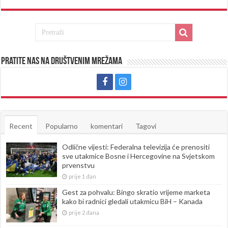
Pratite nas na društvenim mrežama
Recent
Popularno
komentari
Tagovi
Odlične vijesti: Federalna televizija će prenositi
sve utakmice Bosne i Hercegovine na Svjetskom
prvenstvu
prije 1 dan
Gest za pohvalu: Bingo skratio vrijeme marketa
kako bi radnici gledali utakmicu BiH – Kanada
prije 2 dana