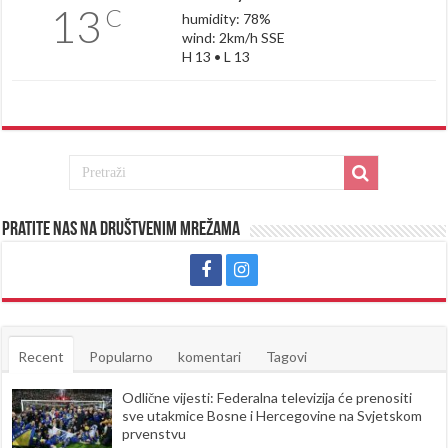
13
C
humidity: 78%
wind: 2km/h SSE
H 13 • L 13
Pratite nas na društvenim mrežama
Recent
Popularno
komentari
Tagovi
Odlične vijesti: Federalna televizija će prenositi
sve utakmice Bosne i Hercegovine na Svjetskom
prvenstvu