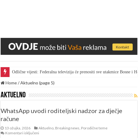
Odlične vijesti: Federalna televizija će prenositi sve utakmice Bosne i
Home
/
Aktuelno (page 5)
Aktuelno
WhatsApp uvodi roditeljski nadzor za dječje
račune
13 ožujka, 2026
Aktuelno
,
Breaking news
,
Porodične teme
za
Komentari isključeni
WhatsApp