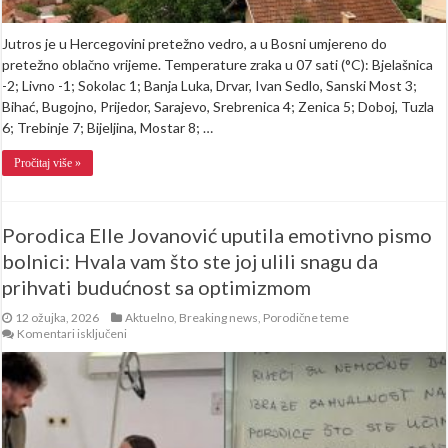
Jutros je u Hercegovini pretežno vedro, a u Bosni umjereno do
pretežno oblačno vrijeme. Temperature zraka u 07 sati (°C): Bjelašnica
-2; Livno -1; Sokolac 1; Banja Luka, Drvar, Ivan Sedlo, Sanski Most 3;
Bihać, Bugojno, Prijedor, Sarajevo, Srebrenica 4; Zenica 5; Doboj, Tuzla
6; Trebinje 7; Bijeljina, Mostar 8; …
Pročitaj više »
Porodica Elle Jovanović uputila emotivno pismo
bolnici: Hvala vam što ste joj ulili snagu da
prihvati budućnost sa optimizmom
12 ožujka, 2026
Aktuelno
,
Breaking news
,
Porodične teme
za
Komentari isključeni
Porodica
Elle
Jovanović
uputila
emotivno
pismo
bolnici: