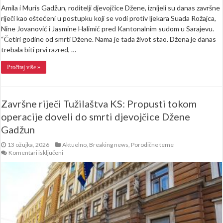
Amila i Muris Gadžun, roditelji djevojčice Džene, iznijeli su danas završne
riječi kao oštećeni u postupku koji se vodi protiv ljekara Suada Rožajca,
Nine Jovanović i Jasmine Halimić pred Kantonalnim sudom u Sarajevu.
“Četiri godine od smrti Džene. Nama je tada život stao. Džena je danas
trebala biti prvi razred, …
Pročitaj više »
Završne riječi Tužilaštva KS: Propusti tokom
operacije doveli do smrti djevojčice Džene
Gadžun
13 ožujka, 2026
Aktuelno
,
Breaking news
,
Porodične teme
za
Komentari isključeni
Završne
riječi
Tužilaštva
KS:
Propusti
tokom
operacije
doveli
do