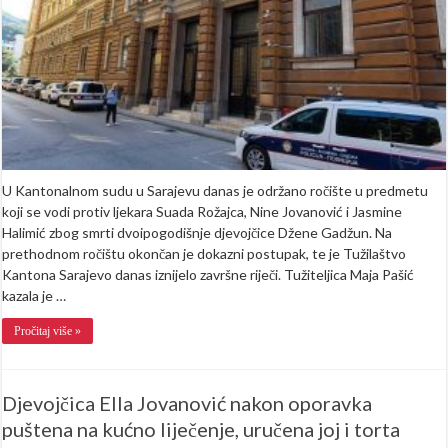
smrti
djevojčice
Džene
Gadžun
U Kantonalnom sudu u Sarajevu danas je održano ročište u predmetu
koji se vodi protiv ljekara Suada Rožajca, Nine Jovanović i Jasmine
Halimić zbog smrti dvoipogodišnje djevojčice Džene Gadžun. Na
prethodnom ročištu okončan je dokazni postupak, te je Tužilaštvo
Kantona Sarajevo danas iznijelo završne riječi. Tužiteljica Maja Pašić
kazala je …
Pročitaj više »
Djevojčica Ella Jovanović nakon oporavka
puštena na kućno liječenje, uručena joj i torta