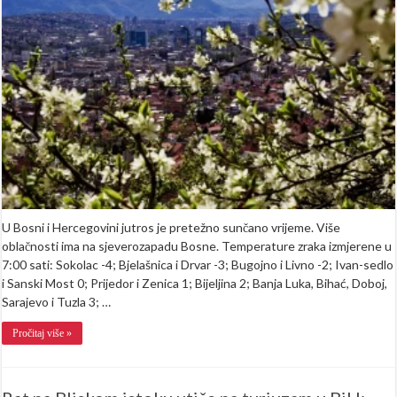
umjerenu
oblačnost,
temperature
će
ići
i
do
19
stepeni
U Bosni i Hercegovini jutros je pretežno sunčano vrijeme. Više
oblačnosti ima na sjeverozapadu Bosne. Temperature zraka izmjerene u
7:00 sati: Sokolac -4; Bjelašnica i Drvar -3; Bugojno i Livno -2; Ivan-sedlo
i Sanski Most 0; Prijedor i Zenica 1; Bijeljina 2; Banja Luka, Bihać, Doboj,
Sarajevo i Tuzla 3; …
Pročitaj više »