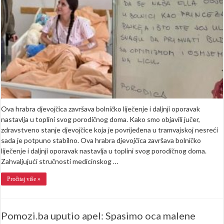
Hvala
vam
što
ste
joj
ulili
snagu
da
prihvati
budućnost
sa
optimizmom
Ova hrabra djevojčica završava bolničko liječenje i daljnji oporavak
nastavlja u toplini svog porodičnog doma. Kako smo objavili jučer,
zdravstveno stanje djevojčice koja je povrijeđena u tramvajskoj nesreći
sada je potpuno stabilno. Ova hrabra djevojčica završava bolničko
liječenje i daljnji oporavak nastavlja u toplini svog porodičnog doma.
Zahvaljujući stručnosti medicinskog …
Pročitaj više »
Pomozi.ba uputio apel: Spasimo oca malene