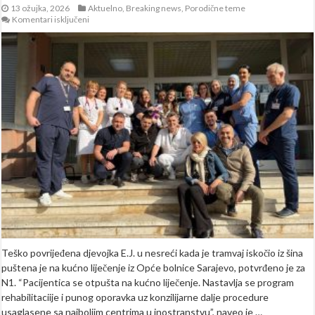
13 ožujka, 2026
Aktuelno
,
Breaking news
,
Porodične teme
za
Komentari isključeni
Djevojčica
Ella
Jovanović
nakon
oporavka
puštena
na
kućno
liječenje,
uručena
joj
i
torta
Teško povrijeđena djevojka E.J. u nesreći kada je tramvaj iskočio iz šina
puštena je na kućno liječenje iz Opće bolnice Sarajevo, potvrđeno je za
N1. “Pacijentica se otpušta na kućno liječenje. Nastavlja se program
rehabilitaciije i punog oporavka uz konzilijarne dalje procedure
usaglasene sa najboljim centrima u inostranstvu”, naveo je …