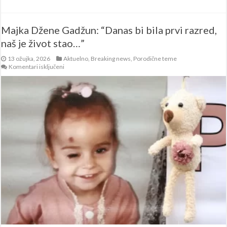
Majka Džene Gadžun: “Danas bi bila prvi razred,
naš je život stao…”
13 ožujka, 2026
Aktuelno
,
Breaking news
,
Porodične teme
za
Komentari isključeni
Majka
Džene
Gadžun:
“Danas
bi
bila
prvi
razred,
naš
je
život
stao…”