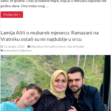
samo 34 godine. Otac je malene Majre, koja je u februaru napunila tek
godinu dana. Ona treba svog …
Pročitaj više »
Lamija Alili o mubarek mjesecu: Ramazani na
Vratniku ostali su mi najdublje u srcu
11 ožujka, 2026
Aktuelno
,
Porodične teme
,
Vjerski kutak
za
Komentari isključeni
Lamija
Alili
o
mubarek
mjesecu:
Ramazani
na
Vratniku
ostali
su
mi
najdublje
u
srcu