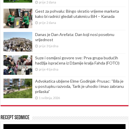
prije 2 dana
Gest za pohvalu: Bingo skratio vrijeme marketa
kako bi radnici gledali utakmicu BiH – Kanada
prije 2 dana
Danas je Dan Arefata: Dan koji nosi posebnu
vrijednost
prije 3 tjedna
Suze i osmijesi govore sve: Prva grupa budućih
hadžija ispraćena iz Džamije kralja Fahda (FOTO)
prije 4 tjedna
Advokatica ubijene Elme Godinjak-Prusac: “Bila je
u postupku razvoda, Tarik je uhodio i imao zabranu
prilaska”
1 svibnja, 2026
Recept sedmice
Reproduktor