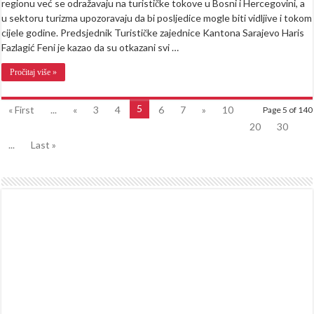
regionu već se odražavaju na turističke tokove u Bosni i Hercegovini, a
u sektoru turizma upozoravaju da bi posljedice mogle biti vidljive i tokom
cijele godine. Predsjednik Turističke zajednice Kantona Sarajevo Haris
Fazlagić Feni je kazao da su otkazani svi …
Pročitaj više »
5
« First
...
«
3
4
6
7
»
10
Page 5 of 140
20
30
...
Last »