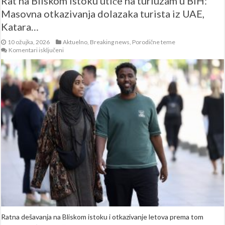
Rat na Bliskom istoku utiče na turiuzam u BiH:
Masovna otkazivanja dolazaka turista iz UAE,
Katara…
10 ožujka, 2026
Aktuelno
,
Breaking news
,
Porodične teme
za
Komentari isključeni
Rat
na
Bliskom
istoku
utiče
na
turiuzam
u
BiH:
Masovna
otkazivanja
dolazaka
turista
iz
UAE,
Katara…
Ratna dešavanja na Bliskom istoku i otkazivanje letova prema tom