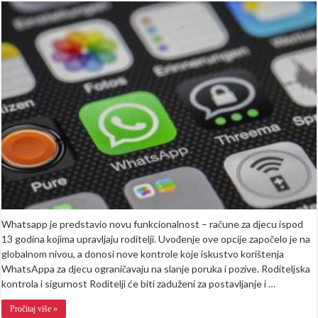
uvodi
roditeljski
nadzor
za
dječje
račune
Whatsapp je predstavio novu funkcionalnost – račune za djecu ispod
13 godina kojima upravljaju roditelji. Uvođenje ove opcije započelo je na
globalnom nivou, a donosi nove kontrole koje iskustvo korištenja
WhatsAppa za djecu ograničavaju na slanje poruka i pozive. Roditeljska
kontrola i sigurnost Roditelji će biti zaduženi za postavljanje i …
Pročitaj više »