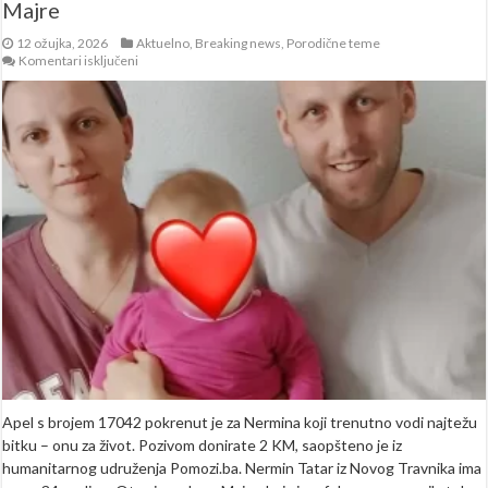
Majre
12 ožujka, 2026
Aktuelno
,
Breaking news
,
Porodične teme
za
Komentari isključeni
Pomozi.ba
uputio
apel:
Spasimo
oca
malene
Majre
Apel s brojem 17042 pokrenut je za Nermina koji trenutno vodi najtežu
bitku – onu za život. Pozivom donirate 2 KM, saopšteno je iz
humanitarnog udruženja Pomozi.ba. Nermin Tatar iz Novog Travnika ima