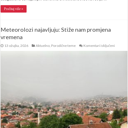
Pročitaj više »
Meteorolozi najavljuju: Stiže nam promjena
vremena
za
13 ožujka, 2026
Aktuelno
,
Porodične teme
Komentari isključeni
Meteoro
najavljuj
Stiže
nam
promjen
vremen