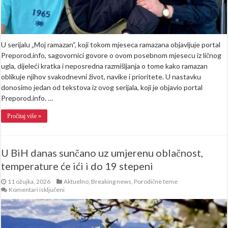
U serijalu „Moj ramazan“, koji tokom mjeseca ramazana objavljuje portal
Preporod.info, sagovornici govore o ovom posebnom mjesecu iz ličnog
ugla, dijeleći kratka i neposredna razmišljanja o tome kako ramazan
oblikuje njihov svakodnevni život, navike i prioritete. U nastavku
donosimo jedan od tekstova iz ovog serijala, koji je objavio portal
Preporod.info. …
Pročitaj više »
U BiH danas sunčano uz umjerenu oblačnost,
temperature će ići i do 19 stepeni
11 ožujka, 2026
Aktuelno
,
Breaking news
,
Porodične teme
za
Komentari isključeni
U
BiH
danas
sunčano
uz