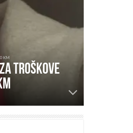
000 KM
 Za troškove
 KM