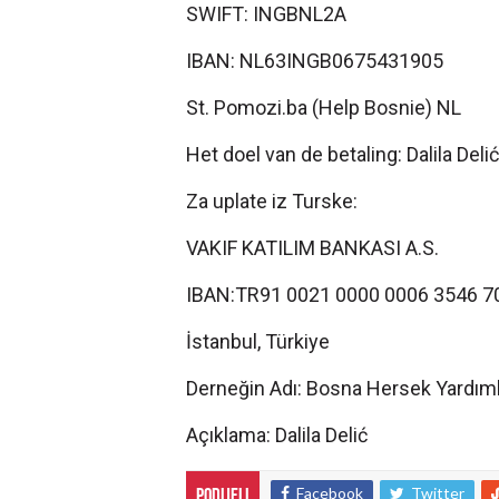
SWIFT: INGBNL2A
IBAN: NL63INGB0675431905
St. Pomozi.ba (Help Bosnie) NL
Het doel van de betaling: Dalila Delić
Za uplate iz Turske:
VAKIF KATILIM BANKASI A.S.
IBAN:TR91 0021 0000 0006 3546 7
İstanbul, Türkiye
Derneğin Adı: Bosna Hersek Yardım
Açıklama: Dalila Delić
Facebook
Twitter
Podijeli