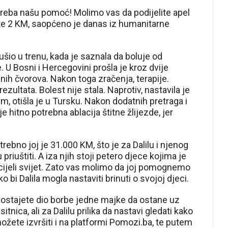
 treba našu pomoć! Molimo vas da podijelite apel
ate 2 KM, saopćeno je danas iz humanitarne
srušio u trenu, kada je saznala da boluje od
. U Bosni i Hercegovini prošla je kroz dvije
fnih čvorova. Nakon toga zračenja, terapije.
ezultata. Bolest nije stala. Naprotiv, nastavila je
m, otišla je u Tursku. Nakon dodatnih pretraga i
j je hitno potrebna ablacija štitne žlijezde, jer
rebno joj je 31.000 KM, što je za Dalilu i njenog
riuštiti. A iza njih stoji petero djece kojima je
 cijeli svijet. Zato vas molimo da joj pomognemo
o bi Dalila mogla nastaviti brinuti o svojoj djeci.
ostajete dio borbe jedne majke da ostane uz
tnica, ali za Dalilu prilika da nastavi gledati kako
ožete izvršiti i na platformi Pomozi.ba, te putem