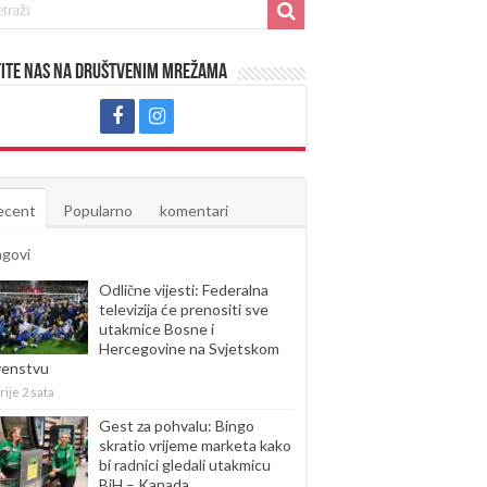
ite nas na društvenim mrežama
ecent
Popularno
komentari
agovi
Odlične vijesti: Federalna
televizija će prenositi sve
utakmice Bosne i
Hercegovine na Svjetskom
venstvu
rije 2 sata
Gest za pohvalu: Bingo
skratio vrijeme marketa kako
bi radnici gledali utakmicu
BiH – Kanada