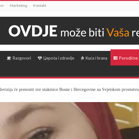
um
Marketing
Kontakt
Razgovori
Ljepota i zdravlje
Kuća i hrana
Porodične
televizija će prenositi sve utakmice Bosne i Hercegovine na Svjetskom prvenstvu