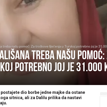
a treba našu pomoć: Za troškove liječenja u Turskoj potrebno joj je 31.
ališana treba našu pomoć:
skoj potrebno joj je 31.000
 postajete dio borbe jedne majke da ostane
ga sitnica, ali za Dalilu prilika da nastavi
aju.