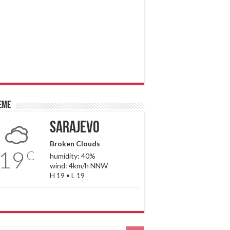
eme
Sarajevo
Broken Clouds
19
C
humidity: 40%
wind: 4km/h NNW
H 19 • L 19