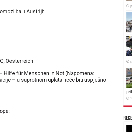
p
omozi.ba u Austriji:
G, Oesterreich
p
Hilfe für Menschen in Not (Napomena:
acije – u suprotnom uplata neće biti uspješno
pri
1
rope:
Rece
Re