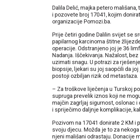
Dalila Delić, majka petero mališana,
i pozovete broj 17041, kojim donir
organizacije Pomozi.ba.
Prije četiri godine Dalilin svijet se 
papilarnog karcinoma štitne žlijezde
operacije. Odstranjeno joj je 36 lim
Nadanja. Iščekivanja. Nažalost, bez r
uzimati snagu. U potrazi za rješenje
biopsije, ljekari su joj saopćili da jo
postoji ozbiljan rizik od metastaza.
– Za troškove liječenja u Turskoj pot
supruga prevelik iznos koji ne mogu p
majčin zagrljaj sigurnost, oslonac i
i spriječimo daljnje komplikacije, kak
Pozivom na 17041 donirate 2 KM i p
svoju djecu. Možda je to za nekoga si
njeni mališani odrastaju. Donacije m