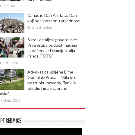
rije 21 sat
Danas je Dan Arefata: Dan
koji nosi posebnu vrijednost
prije 2 tjedna
Suze i osmijesi govore sve:
Prva grupa budućih hadžija
ispraćena iz Džamije kralja
Fahda (FOTO)
rije 4 tjedna
Advokatica ubijene Elme
Godinjak-Prusac: “Bila je u
postupku razvoda, Tarik je
uhodio i imao zabranu
laska”
 svibnja, 2026
pt sedmice
produktor