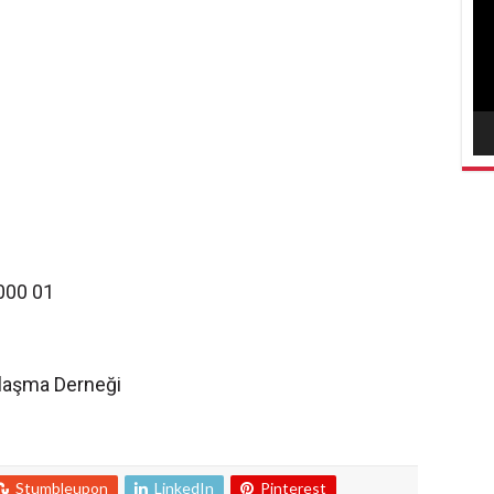
vid
000 01
laşma Derneği
Stumbleupon
LinkedIn
Pinterest