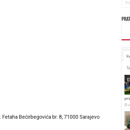
Prat
R
T
pr
p
. Fetaha Bećirbegovića br. 8, 71000 Sarajevo