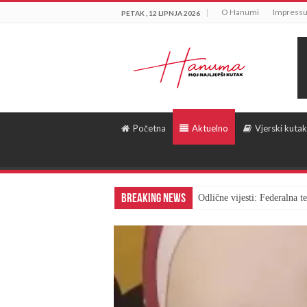
O Hanumi
Impress
PETAK , 12 LIPNJA 2026
Početna
Aktuelno
Vjerski kutak
Breaking News
Odlične vijesti: Federalna 