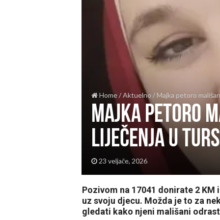
Home
/
Aktuelno
/
Majka petoro mališan
Majka petoro m
liječenja u Tur
23 veljače, 2026
Pozivom na 17041 donirate 2 KM i
uz svoju djecu. Možda je to za neko
gledati kako njeni mališani odrast