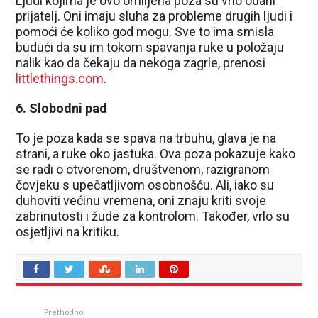
Ljudi kojima je ovo omiljena poza su vrlo odani
prijatelj. Oni imaju sluha za probleme drugih ljudi i
pomoći će koliko god mogu. Sve to ima smisla
budući da su im tokom spavanja ruke u položaju
nalik kao da čekaju da nekoga zagrle, prenosi
littlethings.com
.
6. Slobodni pad
To je poza kada se spava na trbuhu, glava je na
strani, a ruke oko jastuka. Ova poza pokazuje kako
se radi o otvorenom, društvenom, razigranom
čovjeku s upečatljivom osobnošću. Ali, iako su
duhoviti većinu vremena, oni znaju kriti svoje
zabrinutosti i žude za kontrolom. Također, vrlo su
osjetljivi na kritiku.
Prethodno