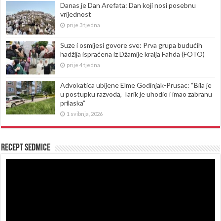
Danas je Dan Arefata: Dan koji nosi posebnu
vrijednost
prije 3 tjedna
Suze i osmijesi govore sve: Prva grupa budućih
hadžija ispraćena iz Džamije kralja Fahda (FOTO)
prije 4 tjedna
Advokatica ubijene Elme Godinjak-Prusac: “Bila je
u postupku razvoda, Tarik je uhodio i imao zabranu
prilaska”
1 svibnja, 2026
Recept sedmice
Reproduktor
videozapisa