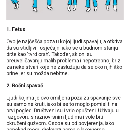
1. Fetus
Ovo je najčešća poza u kojoj ljudi spavaju, a otkriva
da su stidljivi i osjećajni iako se u budnom stanju
drže kao ‘tvrd orah’. Također, skloni su
preuveličavanju malih problema i nepotrebnoj brizi
za neke stvari koje ne zaslužuju da se oko njih itko
brine jer su možda nebitne.
2. Bočni spavač
Ljudi kojima je ovo omiljena poza za spavanje sve
su samo ne kruti, iako bi se to moglo pomisliti na
prvi pogled. Društveni su i vrlo opušteni. Uživaju u
razgovoru s raznovrsnim ljudima i vole biti
okruženi gužvom. Osobe su od povjerenja, iako
ponekad mogu djelovati pomalo lakovjerno.