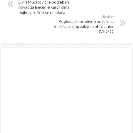
Elviri Muratović je potreban
novac za liječenje karcinoma
dojke, proširio se na pluća
Sljedeće
Pogledajte predivne prizore sa
Vlašića, snijeg zabijelo bh. planinu
(VIDEO)