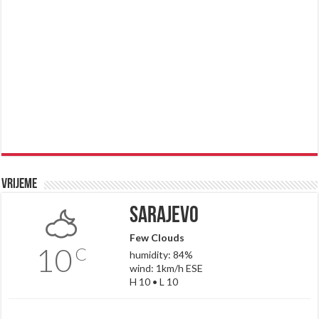
Vrijeme
Sarajevo
Few Clouds
10
C
humidity: 84%
wind: 1km/h ESE
H 10 • L 10