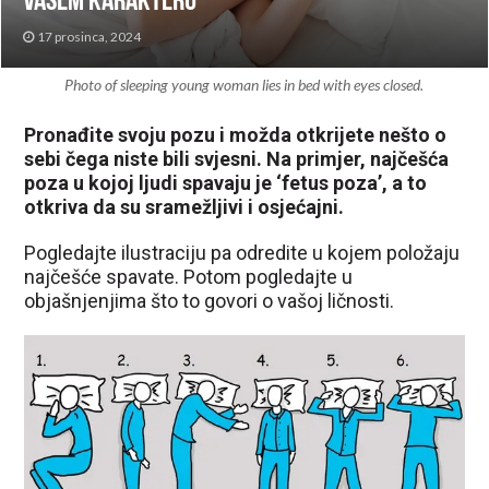
vašem karakteru
17 prosinca, 2024
Photo of sleeping young woman lies in bed with eyes closed.
Pronađite svoju pozu i možda otkrijete nešto o
sebi čega niste bili svjesni. Na primjer, najčešća
poza u kojoj ljudi spavaju je ‘fetus poza’, a to
otkriva da su sramežljivi i osjećajni.
Pogledajte ilustraciju pa odredite u kojem položaju
najčešće spavate. Potom pogledajte u
objašnjenjima što to govori o vašoj ličnosti.