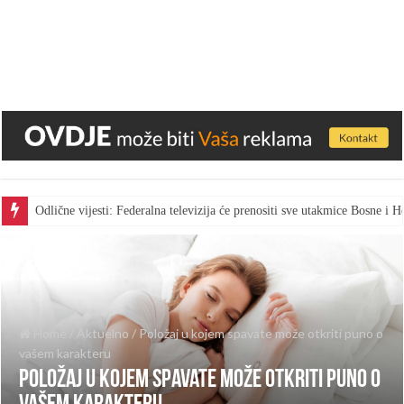
Odlične vijesti: Federalna televizija će prenositi sve utakmice Bosne i
Home
/
Aktuelno
/
Položaj u kojem spavate može otkriti puno o
vašem karakteru
Položaj u kojem spavate može otkriti puno o