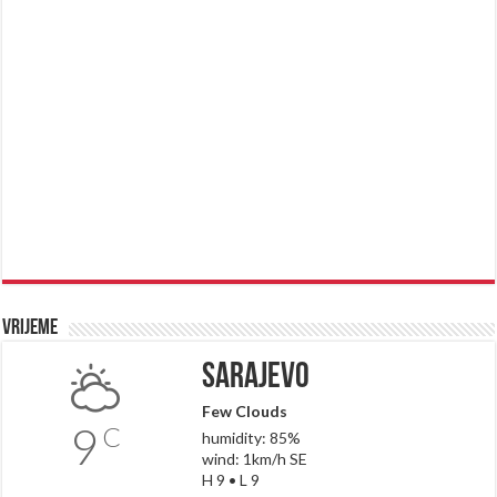
Vrijeme
Sarajevo
Few Clouds
9
C
humidity: 85%
wind: 1km/h SE
H 9 • L 9