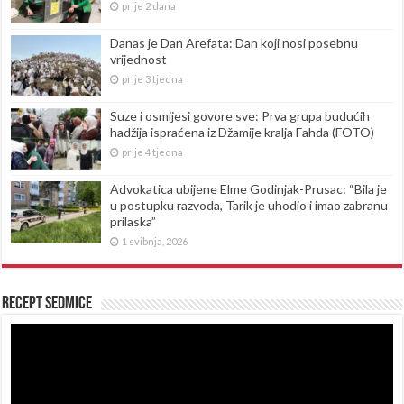
prije 2 dana
Danas je Dan Arefata: Dan koji nosi posebnu
vrijednost
prije 3 tjedna
Suze i osmijesi govore sve: Prva grupa budućih
hadžija ispraćena iz Džamije kralja Fahda (FOTO)
prije 4 tjedna
Advokatica ubijene Elme Godinjak-Prusac: “Bila je
u postupku razvoda, Tarik je uhodio i imao zabranu
prilaska”
1 svibnja, 2026
Recept sedmice
Reproduktor
videozapisa