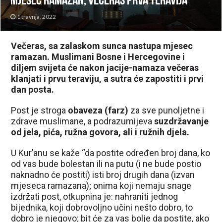
mjesec ramazan, večeras prva teravija
1 travnja, 2022
Večeras, sa zalaskom sunca nastupa mjesec
ramazan. Muslimani Bosne i Hercegovine i
diljem svijeta će nakon jacije-namaza večeras
klanjati i prvu teraviju, a sutra će zapostiti i prvi
dan posta.
Post je stroga
obaveza (farz)
za sve punoljetne i
zdrave muslimane, a podrazumijeva
suzdržavanje
od jela, pića, ružna govora, ali i ružnih djela.
U Kur’anu se kaže “da postite određen broj dana, ko
od vas bude bolestan ili na putu (i ne bude postio
naknadno će postiti) isti broj drugih dana (izvan
mjeseca ramazana); onima koji nemaju snage
izdržati post, otkupnina je: nahraniti jednog
bijednika, koji dobrovoljno učini nešto dobro, to
dobro je njegovo; bit će za vas bolje da postite, ako