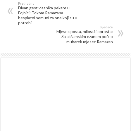
Prethodno
Divan gest vlasnika pekare u
Fojnici: Tokom Ramazana
besplatni somuni za one koji su u
potrebi
Sljedeće
Mjesec posta, milosti i oprosta:
Sa akšamskim ezanom počeo
mubarek mjesec Ramazan