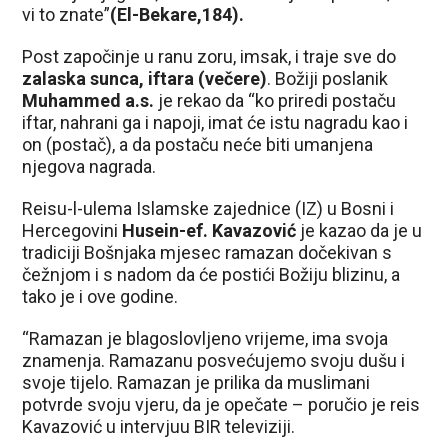
vi to znate”
(El-Bekare,184).
Post započinje u ranu zoru, imsak, i traje sve do
zalaska sunca, iftara (večere)
. Božiji poslanik
Muhammed a.s.
je rekao da “ko priredi postaču
iftar, nahrani ga i napoji, imat će istu nagradu kao i
on (postač), a da postaču neće biti umanjena
njegova nagrada.
Reisu-l-ulema Islamske zajednice (IZ) u Bosni i
Hercegovini
Husein-ef. Kavazović
je kazao da je u
tradiciji Bošnjaka mjesec ramazan dočekivan s
čežnjom i s nadom da će postići Božiju blizinu, a
tako je i ove godine.
“Ramazan je blagoslovljeno vrijeme, ima svoja
znamenja. Ramazanu posvećujemo svoju dušu i
svoje tijelo. Ramazan je prilika da muslimani
potvrde svoju vjeru, da je opečate – poručio je reis
Kavazović u intervjuu BIR televiziji.