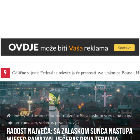
Odlične vijesti: Federalna televizija će prenositi sve utakmice Bosne i
Home
/
Aktuelno
/
Radost najveća: Sa zalaskom sunca nastupa
mjesec ramazan, večeras prva teravija
Radost najveća: Sa zalaskom sunca nastupa