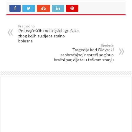
Prethodno
Pet najčešćih roditeljskih grešaka
zbog kojih su djeca stalno
bolesna
Sljedeće
Tragedija kod Olova: U
saobraćajnoj nesreći poginuo
bračni par, dijete u teškom stanju