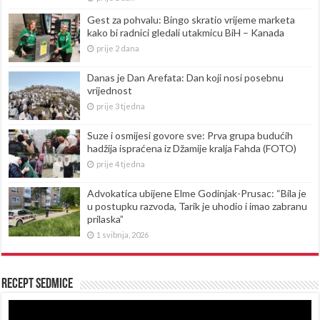
Gest za pohvalu: Bingo skratio vrijeme marketa
kako bi radnici gledali utakmicu BiH – Kanada
prije 2 dana
Danas je Dan Arefata: Dan koji nosi posebnu
vrijednost
prije 3 tjedna
Suze i osmijesi govore sve: Prva grupa budućih
hadžija ispraćena iz Džamije kralja Fahda (FOTO)
prije 4 tjedna
Advokatica ubijene Elme Godinjak-Prusac: “Bila je
u postupku razvoda, Tarik je uhodio i imao zabranu
prilaska”
1 svibnja, 2026
Recept sedmice
Reproduktor
videozapisa