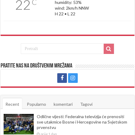
22
C
humidity: 53%
wind: 2km/h NNW
H 22 • L 22
Pratite nas na društvenim mrežama
Recent
Popularno
komentari
Tagovi
Odlične vijesti: Federalna televizija će prenositi
sve utakmice Bosne i Hercegovine na Svjetskom
prvenstvu
prije 1 dan