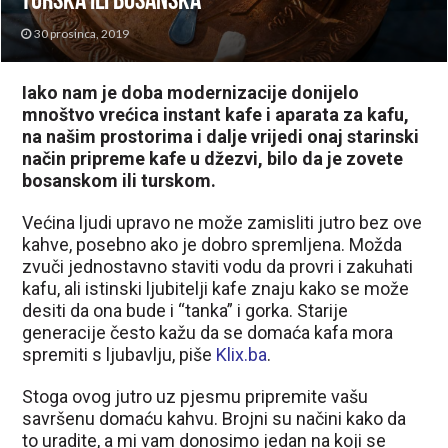
turska ili bosanska
30 prosinca, 2019
Iako nam je doba modernizacije donijelo
mnoštvo vrećica instant kafe i aparata za kafu,
na našim prostorima i dalje vrijedi onaj starinski
način pripreme kafe u džezvi, bilo da je zovete
bosanskom ili turskom.
Većina ljudi upravo ne može zamisliti jutro bez ove
kahve, posebno ako je dobro spremljena. Možda
zvuči jednostavno staviti vodu da provri i zakuhati
kafu, ali istinski ljubitelji kafe znaju kako se može
desiti da ona bude i “tanka” i gorka. Starije
generacije često kažu da se domaća kafa mora
spremiti s ljubavlju, piše
Klix.ba
.
Stoga ovog jutro uz pjesmu pripremite vašu
savršenu domaću kahvu. Brojni su načini kako da
to uradite, a mi vam donosimo jedan na koji se