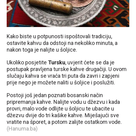
Kako biste u potpunosti ispoštovali tradiciju,
ostavite kahvu da odstoji na nekoliko minuta, a
nakon toga je nalijte u šoljice.
Ukoliko posjetite
Tursku
, uvjerit ćete se da je
postupak pravljena turske kahve drugačiji. U ovom
slučaju kahva se vraća tri puta da zavri i zapjeni
prije nego je možete naliti u šoljice i poslužiti.
Postoji još jedan poznati bosanski način
pripremanja kahve. Nalijte vodu u džezvu i kada
provri, malo vode odlijte u šoljicu te ubacite u
džezvu dvije do tri kašike kahve. Miješajući sve
vratite na šporet, a potom zalijte ostatkom vode.
(Hanuma.ba)