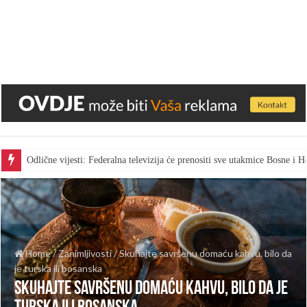
Odlične vijesti: Federalna televizija će prenositi sve utakmice Bosne i
Home
/
Zanimljivosti
/
Skuhajte savršenu domaću kahvu, bilo da
je turska ili bosanska
Skuhajte savršenu domaću kahvu, bilo da je