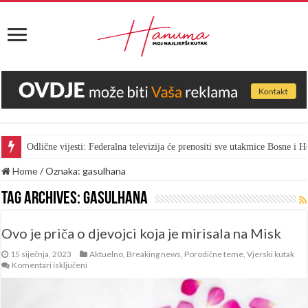
Odlične vijesti: Federalna televizija će prenositi sve utakmice Bosne i
Home
/
Oznaka:
gasulhana
Tag Archives:
gasulhana
Ovo je priča o djevojci koja je mirisala na Misk
15 siječnja, 2023
Aktuelno
,
Breaking news
,
Porodične teme
,
Vjerski kutak
za
Komentari isključeni
Ovo
je
priča
o