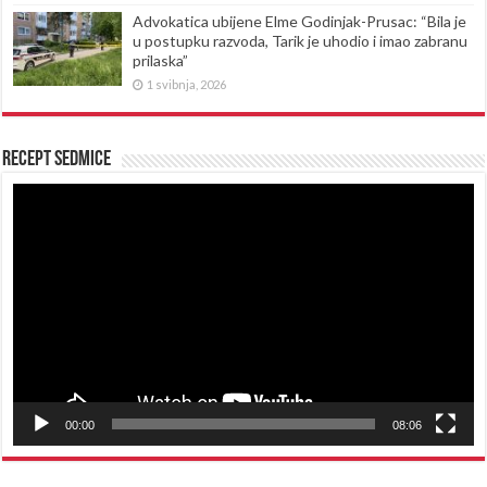
Advokatica ubijene Elme Godinjak-Prusac: “Bila je
u postupku razvoda, Tarik je uhodio i imao zabranu
prilaska”
1 svibnja, 2026
Recept sedmice
Reproduktor
videozapisa
00:00
08:06