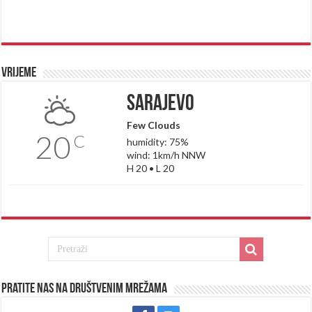
Vrijeme
Sarajevo
Few Clouds
20
C
humidity: 75%
wind: 1km/h NNW
H 20 • L 20
Pratite nas na društvenim mrežama