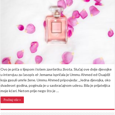
djevojci
koja
je
mirisala
na
Misk
Ovo je priča o lijepom i lošem završetku života. Slučaj ove dvije djevojke
u intervjuu za časopis el-Jemama ispričala je Ummu Ahmed ed-Duajdži
koja gasuli umrle žene. Ummu Ahmed pripovjeda: „Jedna djevojka, oko
dvadeset godina, poginula je u saobraćajnom udesu. Bila je prijateljica
moje kćeri. Netom prije nego što je …
Pročitaj više »