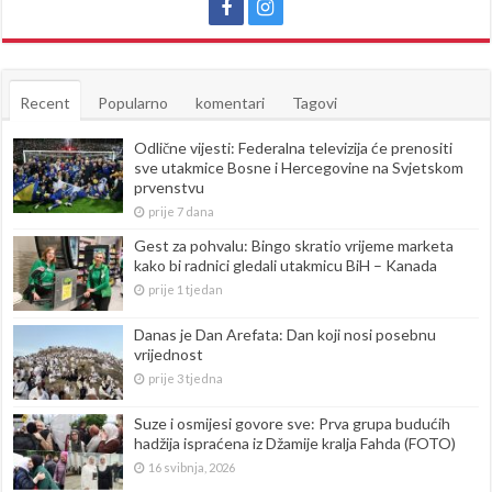
Recent
Popularno
komentari
Tagovi
Odlične vijesti: Federalna televizija će prenositi
sve utakmice Bosne i Hercegovine na Svjetskom
prvenstvu
prije 7 dana
Gest za pohvalu: Bingo skratio vrijeme marketa
kako bi radnici gledali utakmicu BiH – Kanada
prije 1 tjedan
Danas je Dan Arefata: Dan koji nosi posebnu
vrijednost
prije 3 tjedna
Suze i osmijesi govore sve: Prva grupa budućih
hadžija ispraćena iz Džamije kralja Fahda (FOTO)
16 svibnja, 2026