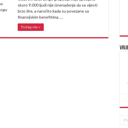
ao
skoro 9.000 ljudi nije iznenađenje da se vijesti
ulogu
brzo šire, a naročito kada su povezane sa
finansijskim benefitima. …
Pročitaj više »
Vrij