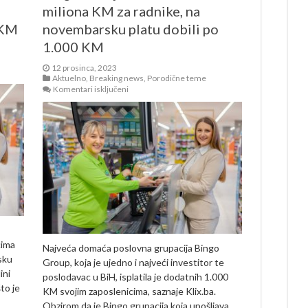
miliona KM za radnike, na
 KM
novembarsku platu dobili po
1.000 KM
12 prosinca, 2023
Aktuelno
,
Breaking news
,
Porodične teme
za
Komentari isključeni
Bingo
odvojio
dodatnih
14
miliona
KM
za
radnike,
na
novembarsku
platu
dobili
po
1.000
KM
cima
Najveća domaća poslovna grupacija Bingo
sku
Group, koja je ujedno i najveći investitor te
ini
poslodavac u BiH, isplatila je dodatnih 1.000
to je
KM svojim zaposlenicima, saznaje Klix.ba.
Obzirom da je Bingo grupacija koja upošljava