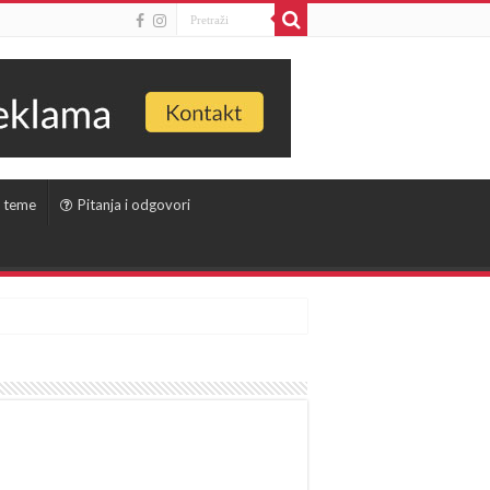
 teme
Pitanja i odgovori