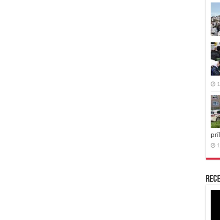
1
pri
1
Rece
Re
vid