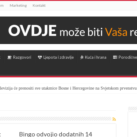
um
Marketing
Kontakt
k
Razgovori
Ljepota i zdravlje
Kuća i hrana
Porodične
televizija će prenositi sve utakmice Bosne i Hercegovine na Svjetskom prvenstvu
:
Bingo odvojio dodatnih 14