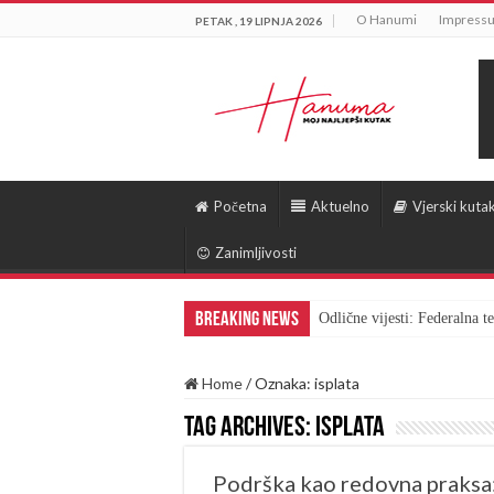
O Hanumi
Impress
PETAK , 19 LIPNJA 2026
Početna
Aktuelno
Vjerski kuta
Zanimljivosti
Breaking News
Odlične vijesti: Federalna 
Home
/
Oznaka:
isplata
Tag Archives:
isplata
Podrška kao redovna praksa