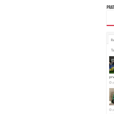
Prat
R
T
pr
p
p