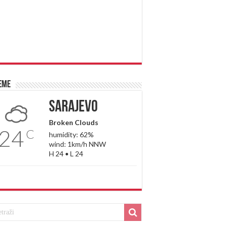
eme
Sarajevo
Broken Clouds
24
C
humidity: 62%
wind: 1km/h NNW
H 24 • L 24