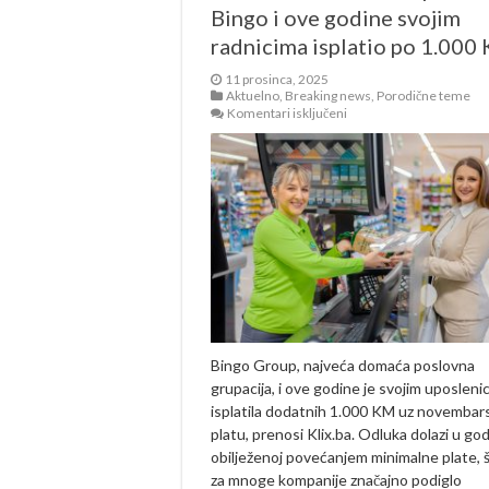
Bingo i ove godine svojim
radnicima isplatio po 1.000
11 prosinca, 2025
Aktuelno
,
Breaking news
,
Porodične teme
za
Komentari isključeni
Podrška
kao
redovna
praksa:
Bingo
i
ove
godine
svojim
radnicima
isplatio
po
1.000
KM
Bingo Group, najveća domaća poslovna
grupacija, i ove godine je svojim uposleni
isplatila dodatnih 1.000 KM uz novembar
platu, prenosi Klix.ba. Odluka dolazi u god
obilježenoj povećanjem minimalne plate, š
za mnoge kompanije značajno podiglo