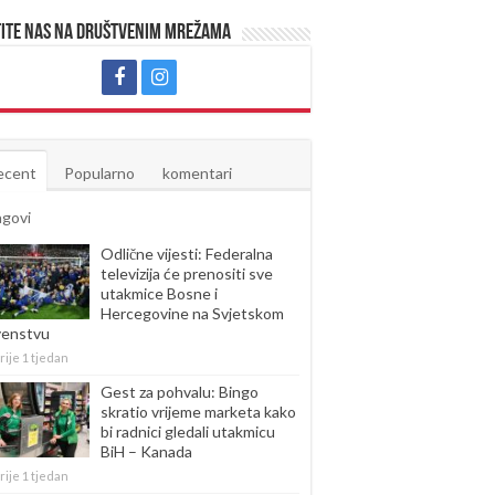
ite nas na društvenim mrežama
ecent
Popularno
komentari
agovi
Odlične vijesti: Federalna
televizija će prenositi sve
utakmice Bosne i
Hercegovine na Svjetskom
venstvu
rije 1 tjedan
Gest za pohvalu: Bingo
skratio vrijeme marketa kako
bi radnici gledali utakmicu
BiH – Kanada
rije 1 tjedan