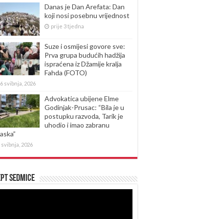
Danas je Dan Arefata: Dan
koji nosi posebnu vrijednost
prije 3 tjedna
Suze i osmijesi govore sve:
Prva grupa budućih hadžija
ispraćena iz Džamije kralja
Fahda (FOTO)
6 svibnja, 2026
Advokatica ubijene Elme
Godinjak-Prusac: “Bila je u
postupku razvoda, Tarik je
uhodio i imao zabranu
laska”
 svibnja, 2026
pt sedmice
produktor
eozapisa