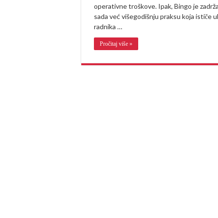
operativne troškove. Ipak, Bingo je zadrž
sada već višegodišnju praksu koja ističe 
radnika …
Pročitaj više »