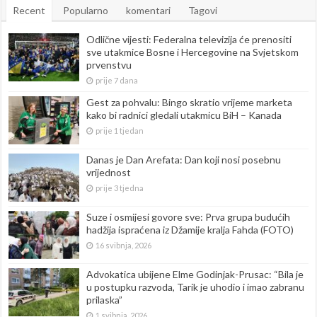
Recent
Popularno
komentari
Tagovi
Odlične vijesti: Federalna televizija će prenositi
sve utakmice Bosne i Hercegovine na Svjetskom
prvenstvu
prije 7 dana
Gest za pohvalu: Bingo skratio vrijeme marketa
kako bi radnici gledali utakmicu BiH – Kanada
prije 1 tjedan
Danas je Dan Arefata: Dan koji nosi posebnu
vrijednost
prije 3 tjedna
Suze i osmijesi govore sve: Prva grupa budućih
hadžija ispraćena iz Džamije kralja Fahda (FOTO)
16 svibnja, 2026
Advokatica ubijene Elme Godinjak-Prusac: “Bila je
u postupku razvoda, Tarik je uhodio i imao zabranu
prilaska”
1 svibnja, 2026