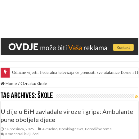
Odlične vijesti: Federalna televizija će prenositi sve utakmice Bosne i
Home
/
Oznaka:
škole
Tag Archives:
škole
U dijelu BiH zavladale viroze i gripa: Ambulante
pune oboljele djece
16 prosinca, 2025
Aktuelno
,
Breaking news
,
Porodične teme
za
Komentari isključeni
U