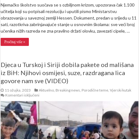
Njemačko školstvo suočava se s ozbiljnom krizom, upozorava čak 1.100
učitelja koji su potpisali rezoluciju i uputili pismo Ministarstvu
obrazovanja u saveznoj zemlji Hessen. Dokument, predan u srijedu u 11
sati, razotkriva zabrinjavajuće stanje u osnovnim školama: sve veći broj
učenika nižih razreda ne zna pravilno držati olovku, zavezati cipele, …
Pročitaj više »
Djeca u Turskoj i Siriji dobila pakete od mališana
iz BiH: Njihovi osmijesi, suze, razdragana lica
govore nam sve (VIDEO)
11 ožujka, 2023
Aktuelno
,
Breaking news
,
Porodične teme
,
Vjerski kutak
za
Komentari isključeni
Djeca
u
Turskoj
i
Siriji
dobila
pakete
od
mališana