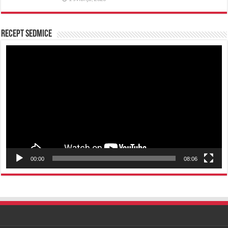
Recept sedmice
Reproduktor
videozapisa
00:00
08:06