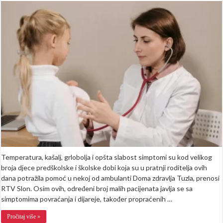
dijelu
BiH
zavladale
viroze
i
gripa:
Ambulante
pune
oboljele
djece
Temperatura, kašalj, grlobolja i opšta slabost simptomi su kod velikog
broja djece predškolske i školske dobi koja su u pratnji roditelja ovih
dana potražila pomoć u nekoj od ambulanti Doma zdravlja Tuzla, prenosi
RTV Slon. Osim ovih, određeni broj malih pacijenata javlja se sa
simptomima povraćanja i dijareje, također propraćenih …
Pročitaj više »