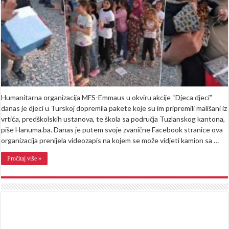
iz
BiH:
Njihovi
osmijesi,
suze,
razdragana
lica
govore
nam
sve
(VIDEO)
Humanitarna organizacija MFS-Emmaus u okviru akcije “Djeca djeci”
danas je djeci u Turskoj dopremila pakete koje su im pripremili mališani iz
vrtića, predškolskih ustanova, te škola sa područja Tuzlanskog kantona,
piše Hanuma.ba. Danas je putem svoje zvanične Facebook stranice ova
organizacija prenijela videozapis na kojem se može vidjeti kamion sa …
Pročitaj više »