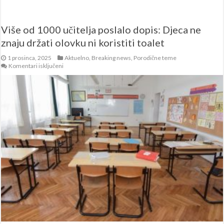
Više od 1000 učitelja poslalo dopis: Djeca ne
znaju držati olovku ni koristiti toalet
1 prosinca, 2025
Aktuelno
,
Breaking news
,
Porodične teme
za
Komentari isključeni
Više
od
1000
učitelja
poslalo
dopis:
Djeca
ne
znaju
držati
olovku
ni
koristiti
toalet