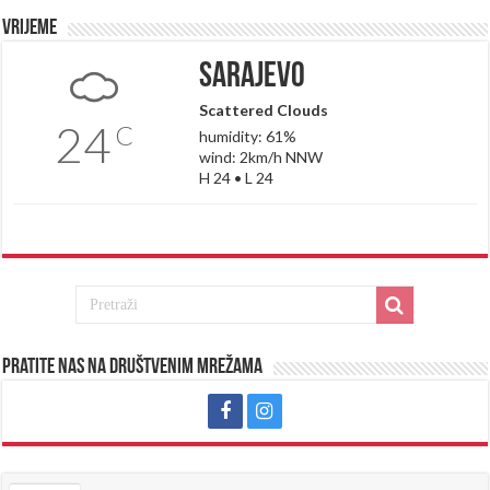
Vrijeme
Sarajevo
Scattered Clouds
24
C
humidity: 61%
wind: 2km/h NNW
H 24 • L 24
Pratite nas na društvenim mrežama