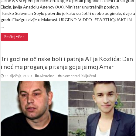
jačine 6,5 stepeni po Richteru koji je u petak pogodio istočni turski grad
Elazig, javlja Anadolu Agency (AA). Ministar unutrašnjih poslova
Turske Suleyman Soylu potvrdio je kako su četiri osobe poginule, dvije u
gradu Elazigu i dvije u Malatayi. URGENT: VIDEO- #EARTHQUAKE IN
…
Pročitaj više »
Tri godine očinske boli i patnje Alije Kozlića: Dan
i noć me proganja pitanje gdje je moj Amar
za
11 siječnja, 2020
Aktuelno
Komentari isključeni
Tri
godine
očinske
boli
i
patnje
Alije
Kozlića:
Dan
i
noć
me
proganja