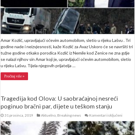
pitanje
gdje
je
moj
Amar
Amar Kozlić, upravljajući očevim automobilom, sletio u rijeku Lašvu . Tri
godine nade i neizvjesnosti, kaže Kozlić za Avaz Uskoro će se navršiti tri
tužne godine otkako porodica Kozlić iz Nemile kod Zenice ne zna gdje
se nalazi njihov sin Amar koji je, upravljajući očevim automobilom, sletio
u rijeku Lašvu. Tijela njegovih prijatelja …
Pročitaj više »
Tragedija kod Olova: U saobraćajnoj nesreći
poginuo bračni par, dijete u teškom stanju
za
31 prosinca, 2019
Aktuelno
,
Breaking news
Komentari isključeni
Tragedi
kod
Olova:
U