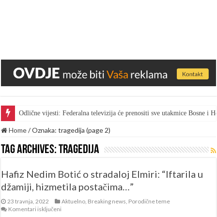
Odlične vijesti: Federalna televizija će prenositi sve utakmice Bosne i
Gest za pohvalu: Bingo skratio vrijeme marketa kako bi radnici gledal
Home
/
Oznaka:
tragedija
(page 2)
Tag Archives:
tragedija
Hafiz Nedim Botić o stradaloj Elmiri: “Iftarila u
džamiji, hizmetila postačima…”
23 travnja, 2022
Aktuelno
,
Breaking news
,
Porodične teme
za
Komentari isključeni
Hafiz