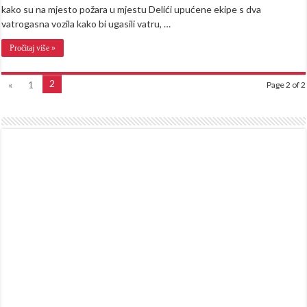
kako su na mjesto požara u mjestu Delići upućene ekipe s dva
vatrogasna vozila kako bi ugasili vatru, …
Pročitaj više »
2
«
1
Page 2 of 2