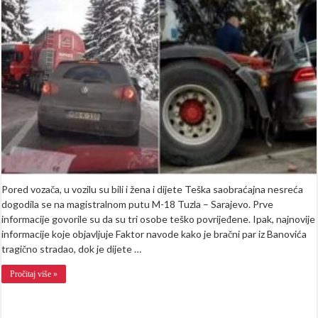
saobrać
nesreći
poginu
bračni
par,
dijete
u
teškom
stanju
Pored vozača, u vozilu su bili i žena i dijete Teška saobraćajna nesreća
dogodila se na magistralnom putu M-18 Tuzla – Sarajevo. Prve
informacije govorile su da su tri osobe teško povrijeđene. Ipak, najnovije
informacije koje objavljuje Faktor navode kako je bračni par iz Banovića
tragično stradao, dok je dijete …
Pročitaj više »