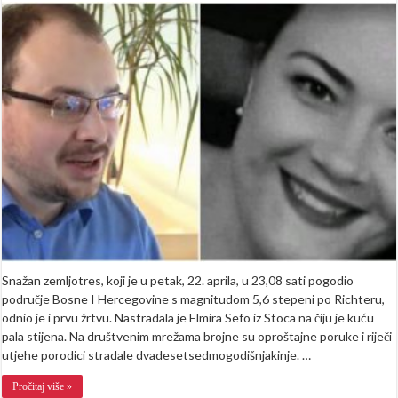
Nedim
Botić
o
stradaloj
Elmiri:
“Iftarila
u
džamiji,
hizmetila
postačima…”
Snažan zemljotres, koji je u petak, 22. aprila, u 23,08 sati pogodio
područje Bosne I Hercegovine s magnitudom 5,6 stepeni po Richteru,
odnio je i prvu žrtvu. Nastradala je Elmira Sefo iz Stoca na čiju je kuću
pala stijena. Na društvenim mrežama brojne su oproštajne poruke i riječi
utjehe porodici stradale dvadesetsedmogodišnjakinje. …
Pročitaj više »