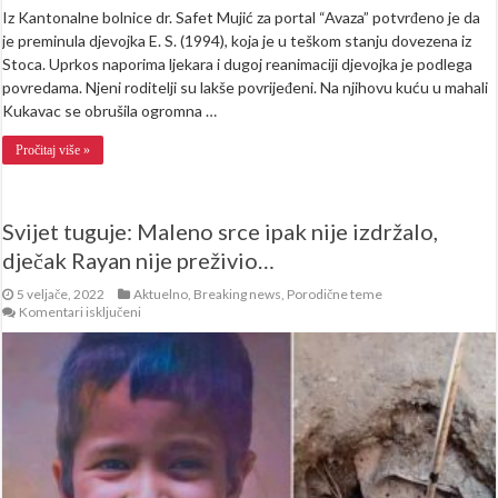
Iz Kantonalne bolnice dr. Safet Mujić za portal “Avaza” potvrđeno je da
je preminula djevojka E. S. (1994), koja je u teškom stanju dovezena iz
Stoca. Uprkos naporima ljekara i dugoj reanimaciji djevojka je podlega
povredama. Njeni roditelji su lakše povrijeđeni. Na njihovu kuću u mahali
Kukavac se obrušila ogromna …
Pročitaj više »
Svijet tuguje: Maleno srce ipak nije izdržalo,
dječak Rayan nije preživio…
5 veljače, 2022
Aktuelno
,
Breaking news
,
Porodične teme
za
Komentari isključeni
Svijet
tuguje:
Maleno
srce
ipak
nije
izdržalo,
dječak
Rayan
nije
preživio…