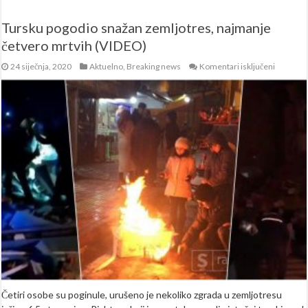
Tursku pogodio snažan zemljotres, najmanje
četvero mrtvih (VIDEO)
za
24 siječnja, 2020
Aktuelno
,
Breaking news
Komentari isključeni
Tursku
pogodio
snažan
zemljotr
najmanj
četvero
mrtvih
(VIDEO)
Četiri osobe su poginule, urušeno je nekoliko zgrada u zemljotresu