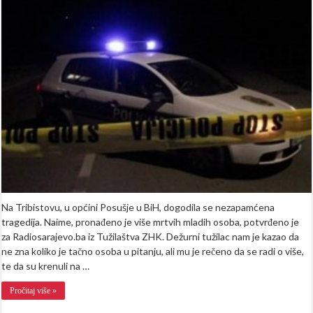
oko
20
godina:
Poznati
detalji
tragedije
u
Posušju
u
kojoj
je
preminul
osmero
osoba
Na Tribistovu, u općini Posušje u BiH, dogodila se nezapamćena
tragedija. Naime, pronađeno je više mrtvih mladih osoba, potvrđeno je
za Radiosarajevo.ba iz Tužilaštva ZHK. Dežurni tužilac nam je kazao da
ne zna koliko je tačno osoba u pitanju, ali mu je rečeno da se radi o više,
te da su krenuli na …
Pročitaj više »