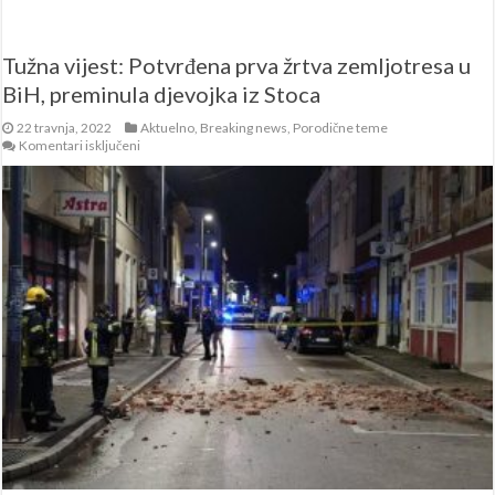
Tužna vijest: Potvrđena prva žrtva zemljotresa u
BiH, preminula djevojka iz Stoca
22 travnja, 2022
Aktuelno
,
Breaking news
,
Porodične teme
za
Komentari isključeni
Tužna
vijest:
Potvrđena
prva
žrtva
zemljotresa
u
BiH,
preminula
djevojka
iz
Stoca