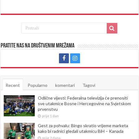
Pratite nas na društvenim mrežama
Recent
Popularno
komentari
Tagovi
Odlične vijesti: Federalna televizija će prenositi
sve utakmice Bosne i Hercegovine na Svjetskom
prvenstvu
prije 1 dan
Gest za pohvalu: Bingo skratio vrijeme marketa
kako bi radnici gledali utakmicu BiH – Kanada
prije 2 dana