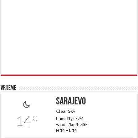
Vrijeme
Sarajevo
Clear Sky
14
C
humidity: 79%
wind: 2km/h SSE
H 14 • L 14