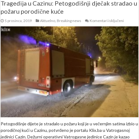
Tragedija u Cazinu: Petogodišnji dječak stradao u
požaru porodične kuće
za
5 prosinca, 2019
Aktuelno
,
Breaking news
Komentari isključeni
Tragedija
u
Cazinu:
Petogodiš
dječak
stradao
u
požaru
porodičn
kuće
Petogodišnje dijete je stradalo u požaru koji je u večernjim satima izbio u
porodičnoj kući u Cazinu, potvrđeno je portalu Klix.ba u Vatrogasnoj
jedinici Cazin. Dežurni operativni Vatrogasne jedinice Cazin je kazao