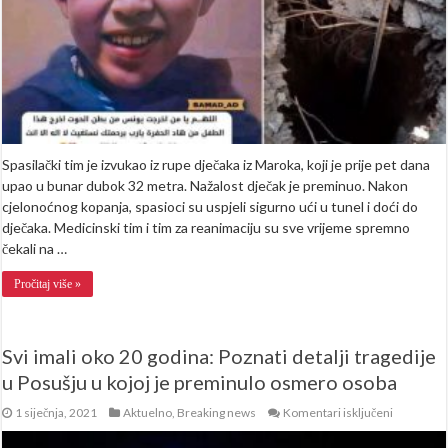
Spasilački tim je izvukao iz rupe dječaka iz Maroka, koji je prije pet dana
upao u bunar dubok 32 metra. Nažalost dječak je preminuo. Nakon
cjelonoćnog kopanja, spasioci su uspjeli sigurno ući u tunel i doći do
dječaka. Medicinski tim i tim za reanimaciju su sve vrijeme spremno
čekali na …
Pročitaj više »
Svi imali oko 20 godina: Poznati detalji tragedije
u Posušju u kojoj je preminulo osmero osoba
za
1 siječnja, 2021
Aktuelno
,
Breaking news
Komentari isključeni
Svi
imali