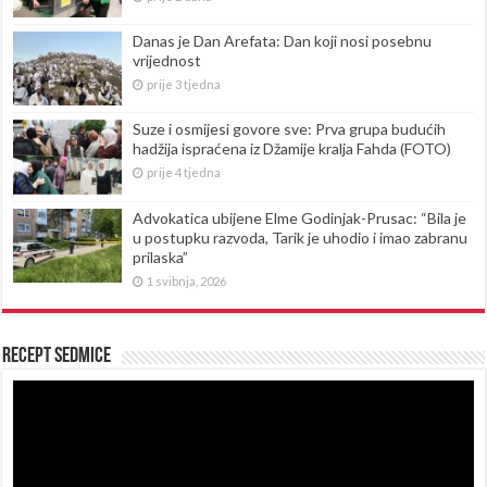
Danas je Dan Arefata: Dan koji nosi posebnu
vrijednost
prije 3 tjedna
Suze i osmijesi govore sve: Prva grupa budućih
hadžija ispraćena iz Džamije kralja Fahda (FOTO)
prije 4 tjedna
Advokatica ubijene Elme Godinjak-Prusac: “Bila je
u postupku razvoda, Tarik je uhodio i imao zabranu
prilaska”
1 svibnja, 2026
Recept sedmice
Reproduktor
videozapisa