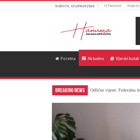
O Hanumi
Impre
SUBOTA , 13 LIPNJA 2026
Početna
Aktuelno
Vjerski kutak
Breaking News
Odlične vijesti: Federalna 