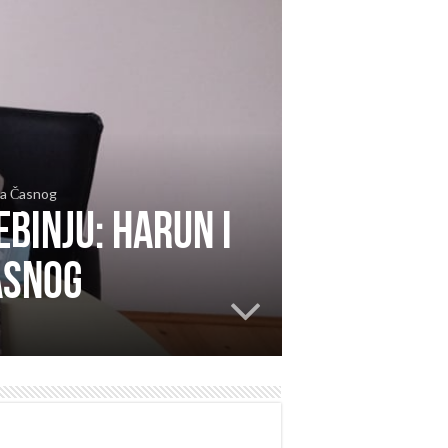
ana Časnog
ebinju: Harun i
asnog