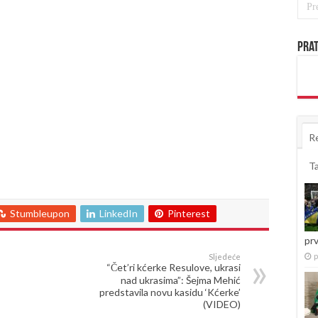
Prat
R
T
Stumbleupon
LinkedIn
Pinterest
pr
p
Sljedeće
“Čet’ri kćerke Resulove, ukrasi
nad ukrasima”: Šejma Mehić
predstavila novu kasidu ‘Kćerke’
(VIDEO)