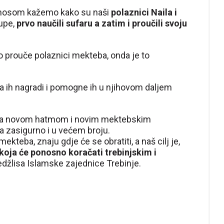
ponosom kažemo kako su naši
polaznici Naila i
upe,
prvo naučili sufaru a zatim i proučili svoju
 to prouče polaznici mekteba, onda je to
ih nagradi i pomogne ih u njihovom daljem
, sa novom hatmom i novim mektebskim
a zasigurno i u većem broju.
mekteba, znaju gdje će se obratiti, a naš cilj je,
koja će ponosno koračati trebinjskim i
Medžlisa Islamske zajednice Trebinje.