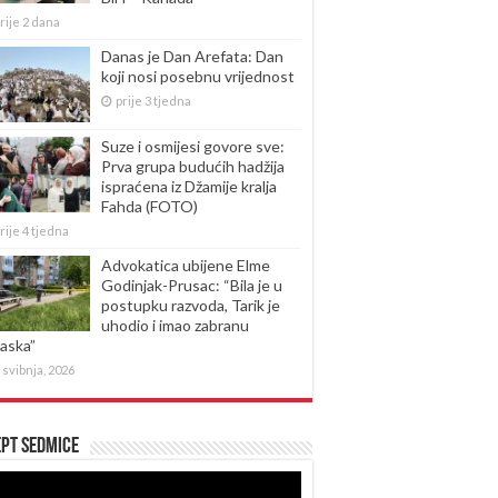
rije 2 dana
Danas je Dan Arefata: Dan
koji nosi posebnu vrijednost
prije 3 tjedna
Suze i osmijesi govore sve:
Prva grupa budućih hadžija
ispraćena iz Džamije kralja
Fahda (FOTO)
rije 4 tjedna
Advokatica ubijene Elme
Godinjak-Prusac: “Bila je u
postupku razvoda, Tarik je
uhodio i imao zabranu
laska”
 svibnja, 2026
pt sedmice
produktor