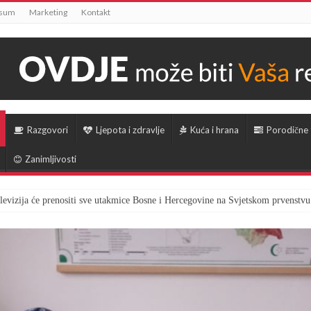
ssum
Marketing
Kontakt
Razgovori
Ljepota i zdravlje
Kuća i hrana
Porodične
Zanimljivosti
televizija će prenositi sve utakmice Bosne i Hercegovine na Svjetskom prvenstvu