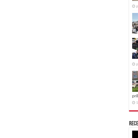
p
p
pri
1
Rece
Re