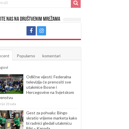
ite nas na društvenim mrežama
ecent
Popularno
komentari
agovi
Odlične vijesti: Federalna
televizija će prenositi sve
utakmice Bosne i
Hercegovine na Svjetskom
venstvu
rije 23 sata
Gest za pohvalu: Bingo
skratio vrijeme marketa kako
bi radnici gledali utakmicu
BiH – Kanada