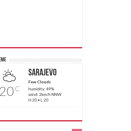
eme
Sarajevo
Few Clouds
20
C
humidity: 49%
wind: 2km/h NNW
H 20 • L 20