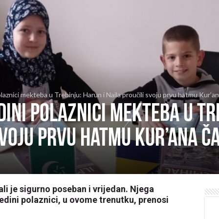
polaznici mekteba u Trebinju: Harun i Naila proučili svoju prvu hatmu Kur’
dini polaznici mekteba u Tr
svoju prvu hatmu Kur’ana Č
li je sigurno poseban i vrijedan. Njega
dini polaznici, u ovome trenutku, prenosi