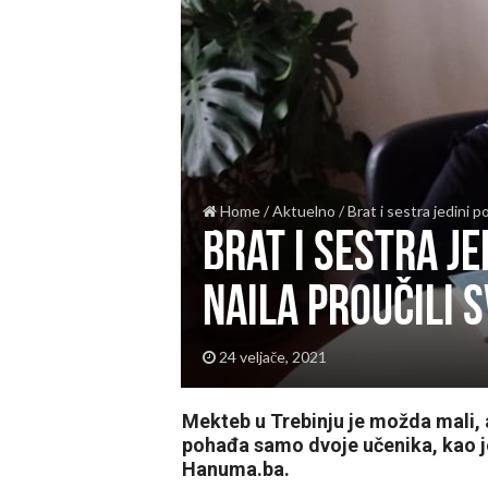
Home
/
Aktuelno
/
Brat i sestra jedini 
Brat i sestra je
Naila proučili 
24 veljače, 2021
Mekteb u Trebinju je možda mali, a
pohađa samo dvoje učenika, kao je
Hanuma.ba.