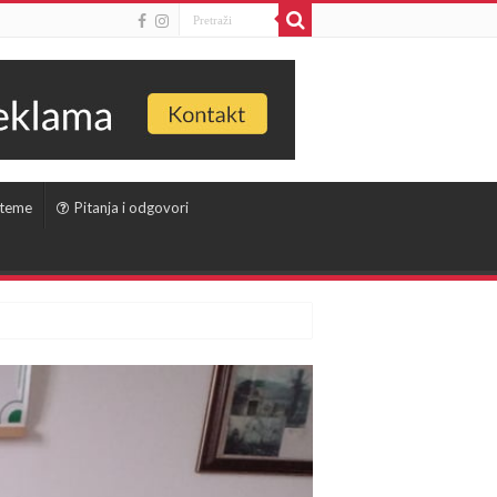
 teme
Pitanja i odgovori