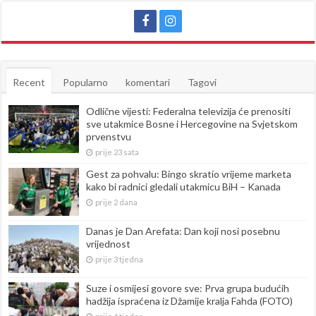
Recent
Popularno
komentari
Tagovi
Odlične vijesti: Federalna televizija će prenositi
sve utakmice Bosne i Hercegovine na Svjetskom
prvenstvu
prije 23 sata
Gest za pohvalu: Bingo skratio vrijeme marketa
kako bi radnici gledali utakmicu BiH – Kanada
prije 2 dana
Danas je Dan Arefata: Dan koji nosi posebnu
vrijednost
prije 3 tjedna
Suze i osmijesi govore sve: Prva grupa budućih
hadžija ispraćena iz Džamije kralja Fahda (FOTO)