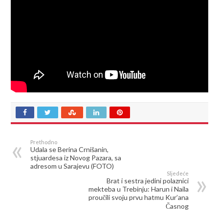
Prethodno
Udala se Berina Crnišanin,
stjuardesa iz Novog Pazara, sa
adresom u Sarajevu (FOTO)
Sljedeće
Brat i sestra jedini polaznici
mekteba u Trebinju: Harun i Naila
proučili svoju prvu hatmu Kur’ana
Časnog