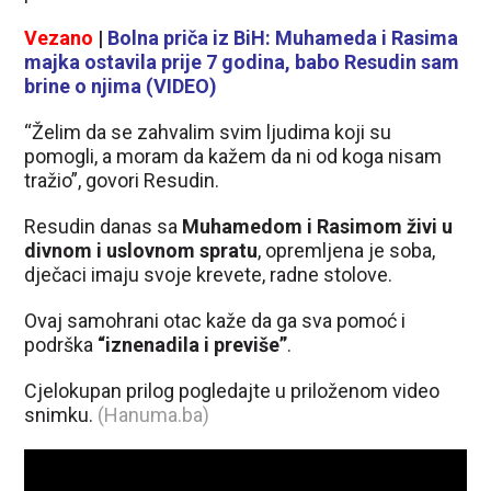
Vezano
|
Bolna priča iz BiH: Muhameda i Rasima
majka ostavila prije 7 godina, babo Resudin sam
brine o njima (VIDEO)
“Želim da se zahvalim svim ljudima koji su
pomogli, a moram da kažem da ni od koga nisam
tražio”, govori Resudin.
Resudin danas sa
Muhamedom i Rasimom živi u
divnom i uslovnom spratu
, opremljena je soba,
dječaci imaju svoje krevete, radne stolove.
Ovaj samohrani otac kaže da ga sva pomoć i
podrška
“iznenadila i previše”
.
Cjelokupan prilog pogledajte u priloženom video
snimku.
(Hanuma.ba)