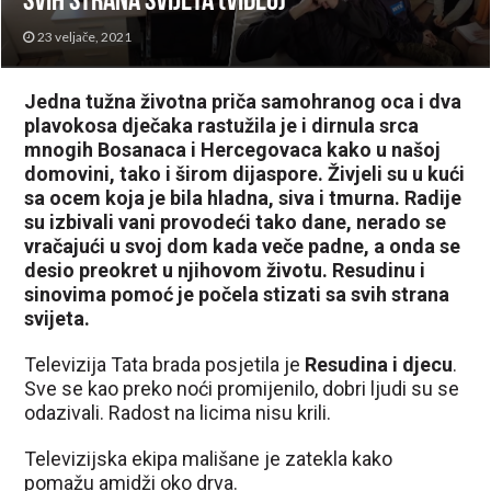
svih strana svijeta (VIDEO)
23 veljače, 2021
Jedna tužna životna priča samohranog oca i dva
plavokosa dječaka rastužila je i dirnula srca
mnogih Bosanaca i Hercegovaca kako u našoj
domovini, tako i širom dijaspore. Živjeli su u kući
sa ocem koja je bila hladna, siva i tmurna. Radije
su izbivali vani provodeći tako dane, nerado se
vračajući u svoj dom kada veče padne, a onda se
desio preokret u njihovom životu. Resudinu i
sinovima pomoć je počela stizati sa svih strana
svijeta.
Televizija Tata brada posjetila je
Resudina i djecu
.
Sve se kao preko noći promijenilo, dobri ljudi su se
odazivali. Radost na licima nisu krili.
Televizijska ekipa mališane je zatekla kako
pomažu amidži oko drva.