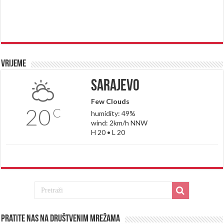
Vrijeme
Sarajevo
Few Clouds
20
C
humidity: 49%
wind: 2km/h NNW
H 20 • L 20
Pratite nas na društvenim mrežama