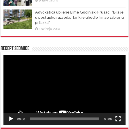
prije 4 tjedna
Advokatica ubijene Elme Godinjak-Prusac: “Bila je
u postupku razvoda, Tarik je uhodio i imao zabranu
prilaska”
1 svibnja, 2026
Recept sedmice
Reproduktor
videozapisa
00:00
08:06