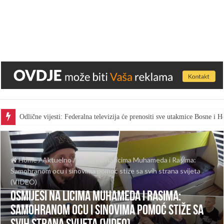
Odlične vijesti: Federalna televizija će prenositi sve utakmice Bosne i
Home
/
Aktuelno
/
Osmijesi na licima Muhameda i Rasima:
Samohranom ocu i sinovima pomoć stiže sa svih strana svijeta
(VIDEO)
Osmijesi na licima Muhameda i Rasima:
Samohranom ocu i sinovima pomoć stiže sa