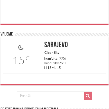
Vrijeme
Sarajevo
Clear Sky
15
C
humidity: 77%
wind: 2km/h SE
H 15 • L 15