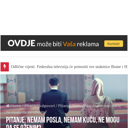
Odlične vijesti: Federalna televizija će prenositi sve utakmice Bosne i
Home
/
Pitanja i odgovori
/
Pitanje: Nemam posla, nemam kuću,
ne mogu da se oženim?
Pitanje: Nemam posla, nemam kuću, ne mogu