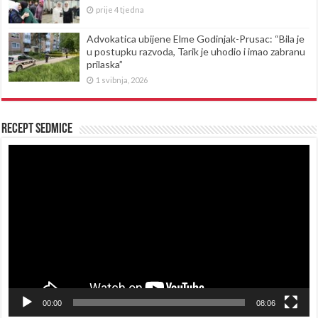
prije 4 tjedna
Advokatica ubijene Elme Godinjak-Prusac: “Bila je
u postupku razvoda, Tarik je uhodio i imao zabranu
prilaska”
1 svibnja, 2026
Recept sedmice
Reproduktor
videozapisa
00:00
08:06