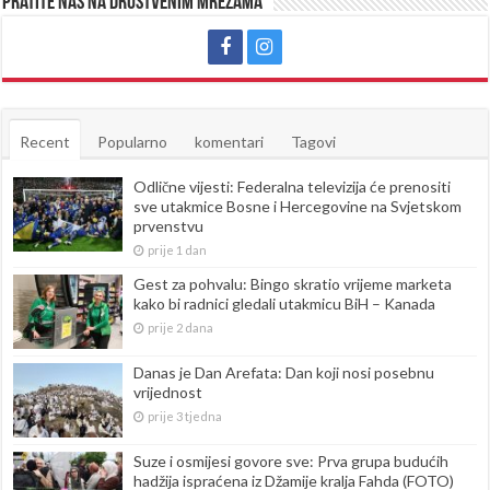
Pratite nas na društvenim mrežama
Recent
Popularno
komentari
Tagovi
Odlične vijesti: Federalna televizija će prenositi
sve utakmice Bosne i Hercegovine na Svjetskom
prvenstvu
prije 1 dan
Gest za pohvalu: Bingo skratio vrijeme marketa
kako bi radnici gledali utakmicu BiH – Kanada
prije 2 dana
Danas je Dan Arefata: Dan koji nosi posebnu
vrijednost
prije 3 tjedna
Suze i osmijesi govore sve: Prva grupa budućih
hadžija ispraćena iz Džamije kralja Fahda (FOTO)