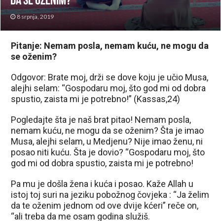
da se oženim?
8 srpnja, 2019
Pitanje: Nemam posla, nemam kuću, ne mogu da
se oženim?
Odgovor: Brate moj, drži se dove koju je učio Musa,
alejhi selam: “Gospodaru moj, što god mi od dobra
spustio, zaista mi je potrebno!” (Kassas,24)
Pogledajte šta je naš brat pitao! Nemam posla,
nemam kuću, ne mogu da se oženim? Šta je imao
Musa, alejhi selam, u Medjenu? Nije imao ženu, ni
posao niti kuću. Šta je dovio? “Gospodaru moj, što
god mi od dobra spustio, zaista mi je potrebno!
Pa mu je došla žena i kuća i posao. Kaže Allah u
istoj toj suri na jeziku pobožnog čovjeka : “Ja želim
da te oženim jednom od ove dvije kćeri” reče on,
“ali treba da me osam godina služiš.