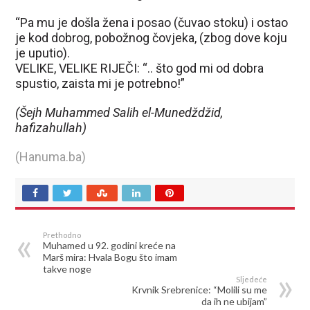
“Pa mu je došla žena i posao (čuvao stoku) i ostao
je kod dobrog, pobožnog čovjeka, (zbog dove koju
je uputio).
VELIKE, VELIKE RIJEČI: “.. što god mi od dobra
spustio, zaista mi je potrebno!”
(Šejh Muhammed Salih el-Munedždžid,
hafizahullah)
(Hanuma.ba)
Prethodno
Muhamed u 92. godini kreće na
Marš mira: Hvala Bogu što imam
takve noge
Sljedeće
Krvnik Srebrenice: “Molili su me
da ih ne ubijam”